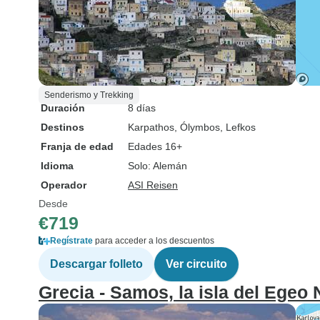
Senderismo y Trekking
Duración
8 días
Destinos
Karpathos
, Ólymbos
, Lefkos
Franja de edad
Edades 16+
Idioma
Solo: Alemán
Operador
ASI Reisen
Desde
€719
Regístrate
para acceder a los descuentos
Descargar folleto
Ver circuito
Grecia - Samos, la isla del Egeo N