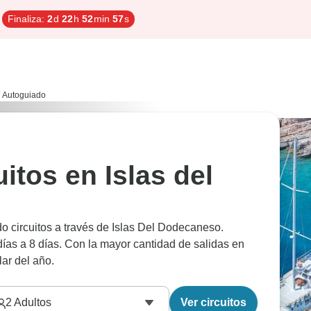
Finaliza:
2
d
22
h
52
min
56
s
Autoguiado
itos en Islas del
o circuitos a través de Islas Del Dodecaneso.
as a 8 días. Con la mayor cantidad de salidas en
ar del año.
2
Adultos
Ver circuitos