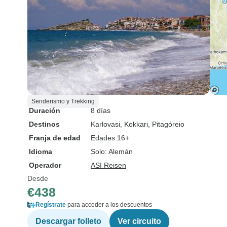
Senderismo y Trekking
Duración
8 días
Destinos
Karlovasi
, Kokkari
, Pitagóreio
Franja de edad
Edades 16+
Idioma
Solo: Alemán
Operador
ASI Reisen
Desde
€438
Regístrate
para acceder a los descuentos
Descargar folleto
Ver circuito