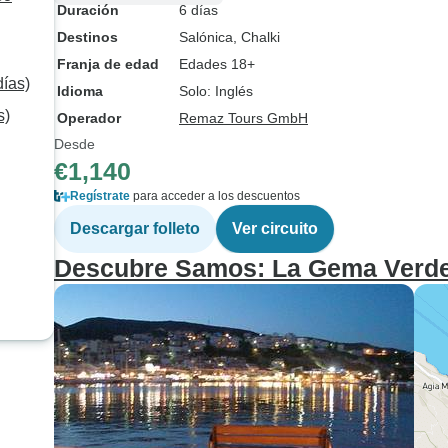
Duración
6 días
Destinos
Salónica
, Chalki
Franja de edad
Edades 18+
días)
Idioma
Solo: Inglés
s)
Operador
Remaz Tours GmbH
Desde
€1,140
Regístrate
para acceder a los descuentos
Descargar folleto
Ver circuito
Descubre Samos: La Gema Verde