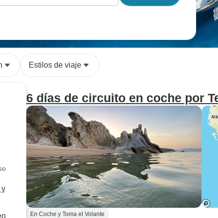
n
Estilos de viaje
6 días de circuito en coche por T
so
 y
En Coche y Toma el Volante
eo