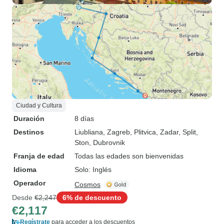
Ciudad y Cultura
Duración
8 días
Destinos
Liubliana
, Zagreb
, Plitvica
, Zadar
, Split
,
Ston
, Dubrovnik
Franja de edad
Todas las edades son bienvenidas
Idioma
Solo: Inglés
Operador
Cosmos
Desde
€2,247
6% de descuento
€2,117
Regístrate
para acceder a los descuentos