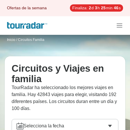
Ofertas de la semana
Finaliza:
2
d
3
h
25
min
45
s
Inicio
/
Circuitos Familia
Circuitos y Viajes en
familia
TourRadar ha seleccionado los mejores viajes en
familia. Hay 42843 viajes para elegir, visitando 192
diferentes países. Los circuitos duran entre un día y
100 días.
Selecciona la fecha