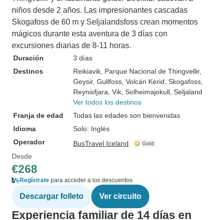
niños desde 2 años. Las impresionantes cascadas
Skogafoss de 60 m y Seljalandsfoss crean momentos
mágicos durante esta aventura de 3 días con
excursiones diarias de 8-11 horas.
Duración
3 días
Destinos
Reikiavik
, Parque Nacional de Thingvellir
,
Geysir
, Gullfoss
, Volcán Kerid
, Skogafoss
,
Reynisfjara
, Vik
, Solheimajokull
, Seljaland
Ver todos los destinos
Franja de edad
Todas las edades son bienvenidas
Idioma
Solo: Inglés
Operador
BusTravel Iceland
Desde
€268
Regístrate
para acceder a los descuentos
Descargar folleto
Ver circuito
Experiencia familiar de 14 días en