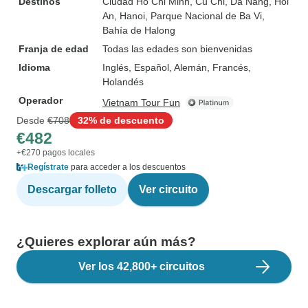
Destinos
Ciudad Ho Chi Minh
, Cu Chi
, Da Nang
, Hoi
An
, Hanoi
, Parque Nacional de Ba Vi
,
Bahía de Halong
Franja de edad
Todas las edades son bienvenidas
Idioma
Inglés, Español, Alemán, Francés,
Holandés
Operador
Vietnam Tour Fun
Desde
€708
32% de descuento
€482
+€270 pagos locales
Regístrate
para acceder a los descuentos
Descargar folleto
Ver circuito
¿Quieres explorar aún más?
Ver los 42,800+ circuitos