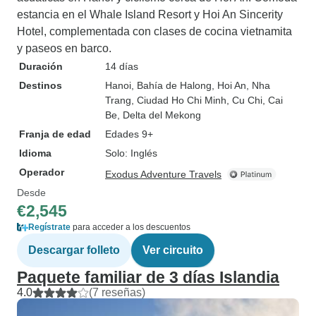
estancia en el Whale Island Resort y Hoi An Sincerity
Hotel, complementada con clases de cocina vietnamita
y paseos en barco.
Duración
14 días
Destinos
Hanoi
, Bahía de Halong
, Hoi An
, Nha
Trang
, Ciudad Ho Chi Minh
, Cu Chi
, Cai
Be
, Delta del Mekong
Franja de edad
Edades 9+
Idioma
Solo: Inglés
Operador
Exodus Adventure Travels
Desde
€2,545
Regístrate
para acceder a los descuentos
Descargar folleto
Ver circuito
Paquete familiar de 3 días Islandia
4.0
(7 reseñas)