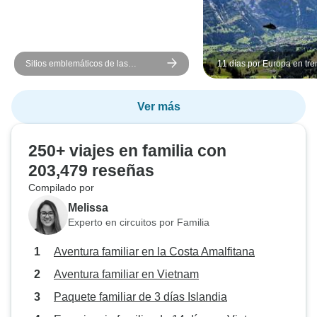
Sitios emblemáticos de las
11 días por Europa en tre
Rocosas del Oeste de Canadá:
Milán a Praga vía Zúrich,
Viaje de 8 días
Viena
Ver más
250+ viajes en familia con
203,479 reseñas
Compilado por
Melissa
Experto en circuitos por Familia
Aventura familiar en la Costa Amalfitana
Aventura familiar en Vietnam
Paquete familiar de 3 días Islandia