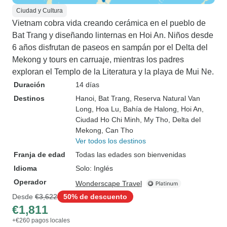
Ciudad y Cultura
Vietnam cobra vida creando cerámica en el pueblo de
Bat Trang y diseñando linternas en Hoi An. Niños desde
6 años disfrutan de paseos en sampán por el Delta del
Mekong y tours en carruaje, mientras los padres
exploran el Templo de la Literatura y la playa de Mui Ne.
Duración
14 días
Destinos
Hanoi
, Bat Trang
, Reserva Natural Van
Long
, Hoa Lu
, Bahía de Halong
, Hoi An
,
Ciudad Ho Chi Minh
, My Tho
, Delta del
Mekong
, Can Tho
Ver todos los destinos
Franja de edad
Todas las edades son bienvenidas
Idioma
Solo: Inglés
Operador
Wonderscape Travel
Desde
€3,622
50% de descuento
€1,811
+€260 pagos locales