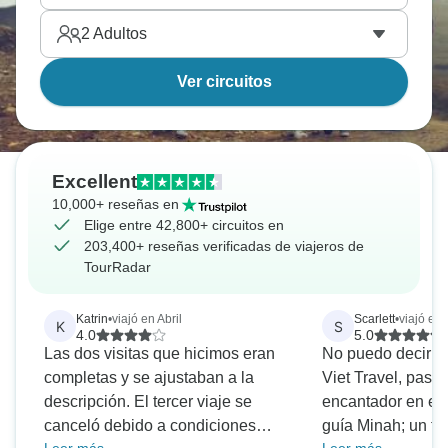
2
Adultos
Ver circuitos
Excellent
10,000+ reseñas en
Elige entre 42,800+ circuitos en
203,400+ reseñas verificadas de viajeros de
TourRadar
Katrin
•
viajó en Abril
Scarlett
•
viajó en 
K
S
4.0
5.0
Las dos visitas que hicimos eran
No puedo decir lo
completas y se ajustaban a la
Viet Travel, pas
descripción. El tercer viaje se
encantador en el
canceló debido a condiciones
guía Minah; un ti