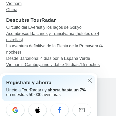
Vietnam
China
Descubre TourRadar
Circuito del Everest y los lagos de Gokyo
Asombrosos Balcanes y Transilvania (hoteles de 4
estrellas)
La aventura definitiva de la Fiesta de la Primavera (4
noches)
Desde Barcelona: 4 días por la España Verde
Vietnam - Camboya inolvidable 16 días /15 noches
Regístrate y ahorra
Únete a TourRadar+ y
ahorra hasta un 7%
en nuestras 50.000 aventuras.
Ayuda
Contacta con nosotros
España +34 933 938 984
Correo electrónico: support@tourradar.com