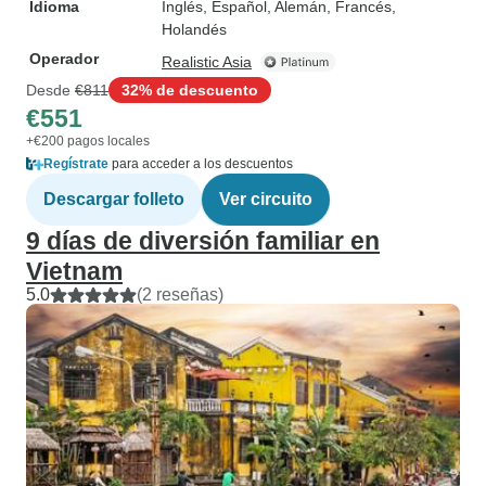
Idioma
Inglés, Español, Alemán, Francés,
Holandés
Operador
Realistic Asia
Desde
€811
32% de descuento
€551
+€200 pagos locales
Regístrate
para acceder a los descuentos
Descargar folleto
Ver circuito
9 días de diversión familiar en
Vietnam
5.0
(2 reseñas)