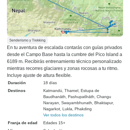
Senderismo y Trekking
En tu aventura de escalada contarás con guías privados
desde el Campo Base hasta la cumbre del Pico Island a
6189 m. Recibirás entrenamiento técnico personalizado
mientras recorres glaciares y zonas rocosas a tu ritmo.
Incluye ajuste de altura flexible.
Duración
18 días
Destinos
Katmandú
, Thamel
, Estupa de
Baudhanāth
, Pashupati̇̄nāth
, Changu
Narayan
, Swayambhunath
, Bhaktapur
,
Nagarkot
, Lukla
, Phakding
Ver todos los destinos
Franja de edad
Edades 15+