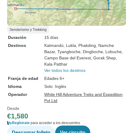
Senderismo y Trekking
Duración
15 días
Destinos
Katmandú
, Lukla
, Phakding
, Namche
Bazar
, Tyangboche
, Dingboche
, Lobuche
,
Campo Base del Everest
, Gorak Shep
,
Kala Patthar
Ver todos los destinos
Franja de edad
Edades 6+
Idioma
Solo: Inglés
Operador
White Hill Adventure Treks and Expedition
Pvt Ltd
Desde
€1,580
Regístrate
para acceder a los descuentos
Descargar folleto
Ver circuito