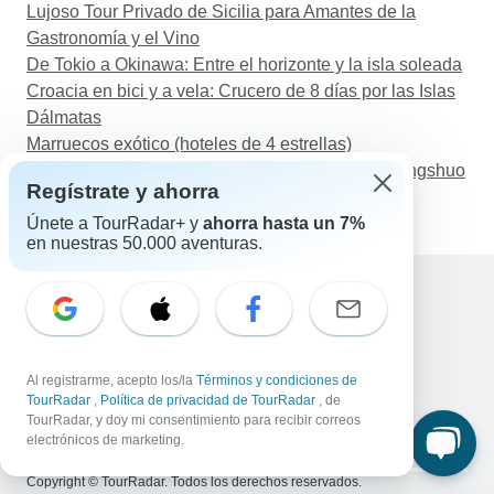
Lujoso Tour Privado de Sicilia para Amantes de la
Gastronomía y el Vino
De Tokio a Okinawa: Entre el horizonte y la isla soleada
Croacia en bici y a vela: Crucero de 8 días por las Islas
Dálmatas
Marruecos exótico (hoteles de 4 estrellas)
China salvaje 10 días: Pekín, Xian, Chengdu, Yangshuo
Regístrate y ahorra
y Shanghai
Únete a TourRadar+ y
ahorra hasta un 7%
en nuestras 50.000 aventuras.
Ayuda
Contacta con nosotros
España +34 933 938 984
Al registrarme, acepto los/la
Términos y condiciones de
Correo electrónico: support@tourradar.com
TourRadar
,
Política de privacidad de TourRadar
, de
Selecciona el idioma
TourRadar, y doy mi consentimiento para recibir correos
electrónicos de marketing.
EN
DE
ES
FR
NL
Copyright © TourRadar. Todos los derechos reservados.