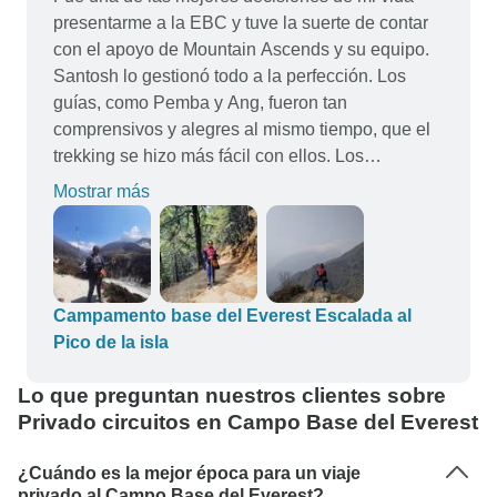
durante todo el viaje. La experiencia de nuestro
presentarme a la EBC y tuve la suerte de contar
guía es impresionante y el itinerario y el ritmo de
con el apoyo de Mountain Ascends y su equipo.
todo el trekking estaban bien planificados. Nos lo
Santosh lo gestionó todo a la perfección. Los
pasamos absolutamente genial y
guías, como Pemba y Ang, fueron tan
recomendaríamos ir con Nepalgram.
comprensivos y alegres al mismo tiempo, que el
trekking se hizo más fácil con ellos. Los
porteadores, no hace falta decirlo, fueron un gran
Mostrar más
apoyo e hicieron que nuestro viaje fuera aún más
suave llevando nuestras maletas. Seleccionamos
hoteles estupendos y servimos buena comida
todos los días. También nos sirvieron bebidas
calientes todos los días. El itinerario del trekking
Campamento base del Everest Escalada al
estaba tan bien diseñado que pudimos
Pico de la isla
completarlo sin problemas de salud. Sin duda
Lo que preguntan nuestros clientes sobre
echaré de menos todos los recuerdos creados allí
Privado circuitos en Campo Base del Everest
y estoy deseando hacer más viajes con vosotros.
¿Cuándo es la mejor época para un viaje
privado al Campo Base del Everest?