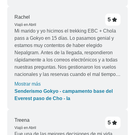
Rachel
5
Viajó en Abril
Mi marido y yo hicimos el trekking EBC + Chola
pass a Gokyo en 15 días. Lo pasamos genial y
estamos muy contentos de haber elegido
Nepalgram. Antes de la llegada, respondieron
rápidamente a los correos electrónicos y a todas
nuestras preguntas. Nos gestionaron los vuelos
nacionales y las reservas cuando el mal tiempo
nos hizo perder el primer vuelo de Katmandú a
Mostrar más
Lukla. La madre de Ashok nos permitió
Senderismo Gokyo - campamento base del
amablemente alojarnos en su habitación esa
Everest paso de Cho - la
noche, para que pudiéramos coger el transporte
alternativo a primera hora de la mañana
siguiente. Nuestro guía y nuestro porteador
Treena
5
fueron los mejores y disfrutamos de su compañía
Viajó en Abril
y de sus conocimientos de toda la geografía
Fue una de las mejores decisiones de mi vida