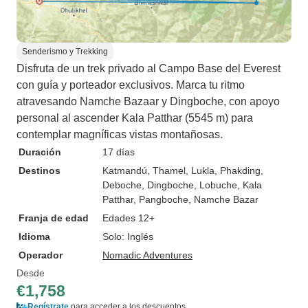
Senderismo y Trekking
Disfruta de un trek privado al Campo Base del Everest
con guía y porteador exclusivos. Marca tu ritmo
atravesando Namche Bazaar y Dingboche, con apoyo
personal al ascender Kala Patthar (5545 m) para
contemplar magníficas vistas montañosas.
Duración
17 días
Destinos
Katmandú
, Thamel
, Lukla
, Phakding
,
Deboche
, Dingboche
, Lobuche
, Kala
Patthar
, Pangboche
, Namche Bazar
Franja de edad
Edades 12+
Idioma
Solo: Inglés
Operador
Nomadic Adventures
Desde
€1,758
Regístrate
para acceder a los descuentos