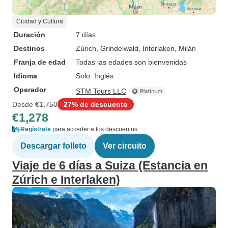
Ciudad y Cultura
Duración
7 días
Destinos
Zúrich
, Grindelwald
, Interlaken
, Milán
Franja de edad
Todas las edades son bienvenidas
Idioma
Solo: Inglés
Operador
STM Tours LLC
Desde
€1,750
27% de descuento
€1,278
Regístrate
para acceder a los descuentos
Descargar folleto
Ver circuito
Viaje de 6 días a Suiza (Estancia en
Zúrich e Interlaken)