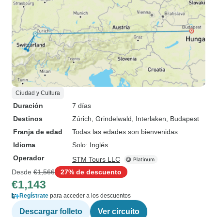
Ciudad y Cultura
Duración
7 días
Destinos
Zúrich
, Grindelwald
, Interlaken
, Budapest
Franja de edad
Todas las edades son bienvenidas
Idioma
Solo: Inglés
Operador
STM Tours LLC
Desde
€1,566
27% de descuento
€1,143
Regístrate
para acceder a los descuentos
Descargar folleto
Ver circuito