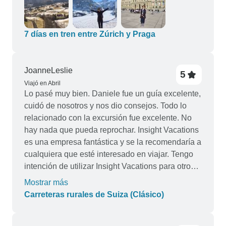
Podrían haber ofrecido más artículos de aseo. El
jabón era todo en uno. Champú, acondicionador
para el pelo y jabón de baño, todo en uno. El
7 días en tren entre Zúrich y Praga
viaje en tren a Praga me dio un poco de miedo
porque no entendía lo que ponía en el billete
porque estaba todo en alemán. Gracias a Dios,
JoanneLeslie
5
los suizos son serviciales. Alguien se me acercó
Viajó en Abril
Lo pasé muy bien. Daniele fue un guía excelente,
y me preguntó si necesitaba ayuda mientras
cuidó de nosotros y nos dio consejos. Todo lo
intentaba averiguar a qué vía tenía que ir para
relacionado con la excursión fue excelente. No
coger el tren. Gracias a Dios también por el
hay nada que pueda reprochar. Insight Vacations
traductor de Google. El hotel de Praga era mucho
es una empresa fantástica y se la recomendaría a
mejor. Estaba limpio, olía a limpio, era moderno y
cualquiera que esté interesado en viajar. Tengo
estaba muy cerca de la estación de tren. Aunque
intención de utilizar Insight Vacations para otros
podrían hacer algunas mejoras en su menú. La
viajes que planeo en un futuro próximo.
comida fue la misma durante toda mi estancia.
Mostrar más
También me daba miedo buscar la parada del
Carreteras rurales de Suiza (Clásico)
autobús hop on hop off porque estaba bastante
lejos del hotel. Gracias a Dios, los checos