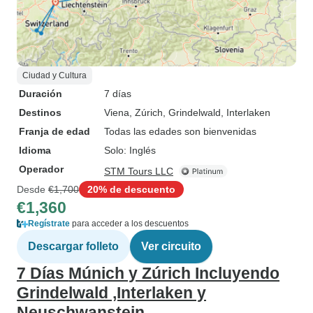
Ciudad y Cultura
Duración
7 días
Destinos
Viena
, Zúrich
, Grindelwald
, Interlaken
Franja de edad
Todas las edades son bienvenidas
Idioma
Solo: Inglés
Operador
STM Tours LLC
Desde
€1,700
20% de descuento
€1,360
Regístrate
para acceder a los descuentos
Descargar folleto
Ver circuito
7 Días Múnich y Zúrich Incluyendo
Grindelwald ,Interlaken y
Neuschwanstein