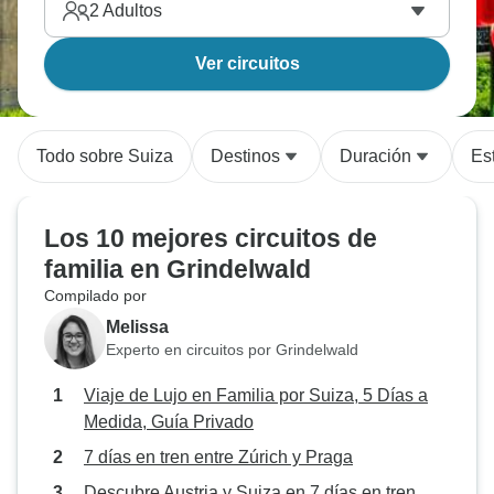
2
Adultos
Ver circuitos
Todo sobre Suiza
Destinos
Duración
Est
Los 10 mejores circuitos de
familia en Grindelwald
Compilado por
Melissa
Experto en circuitos por Grindelwald
Viaje de Lujo en Familia por Suiza, 5 Días a
Medida, Guía Privado
7 días en tren entre Zúrich y Praga
Descubre Austria y Suiza en 7 días en tren