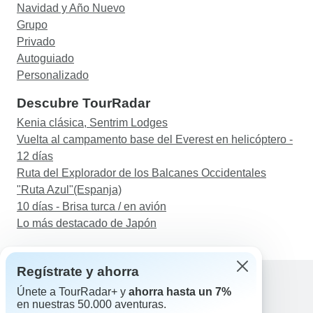
Navidad y Año Nuevo
Grupo
Privado
Autoguiado
Personalizado
Descubre TourRadar
Kenia clásica, Sentrim Lodges
Vuelta al campamento base del Everest en helicóptero -
12 días
Ruta del Explorador de los Balcanes Occidentales
"Ruta Azul"(Espanja)
10 días - Brisa turca / en avión
Lo más destacado de Japón
Regístrate y ahorra
Únete a TourRadar+ y
ahorra hasta un 7%
en nuestras 50.000 aventuras.
Ayuda