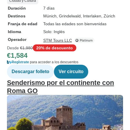
Ciudad y Cultura
Duración
7 días
Destinos
Múnich
, Grindelwald
, Interlaken
, Zúrich
Franja de edad
Todas las edades son bienvenidas
Idioma
Solo: Inglés
Operador
STM Tours LLC
Desde
€1,980
20% de descuento
€1,584
Regístrate
para acceder a los descuentos
Descargar folleto
Ver circuito
Senderismo por el continente con
Roma GO