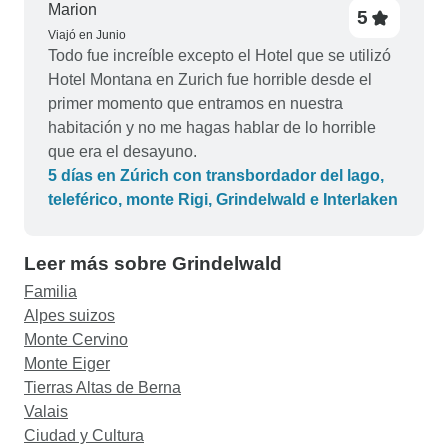
también me ayudaron a encontrar el camino. En
Marion
5
general, mi experiencia fue buena. Se lo
Viajó en Junio
recomendaría a familiares y amigos. De hecho,
Todo fue increíble excepto el Hotel que se utilizó
se lo recomendé al conductor que me recogió en
Hotel Montana en Zurich fue horrible desde el
el aeropuerto de Zúrich.
primer momento que entramos en nuestra
habitación y no me hagas hablar de lo horrible
que era el desayuno.
5 días en Zúrich con transbordador del lago,
teleférico, monte Rigi, Grindelwald e Interlaken
Leer más sobre Grindelwald
Familia
Alpes suizos
Monte Cervino
Monte Eiger
Tierras Altas de Berna
Valais
Ciudad y Cultura