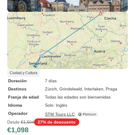
Ciudad y Cultura
Duración
7 días
Destinos
Zúrich
, Grindelwald
, Interlaken
, Praga
Franja de edad
Todas las edades son bienvenidas
Idioma
Solo: Inglés
Operador
STM Tours LLC
Desde
€1,504
27% de descuento
€1,098