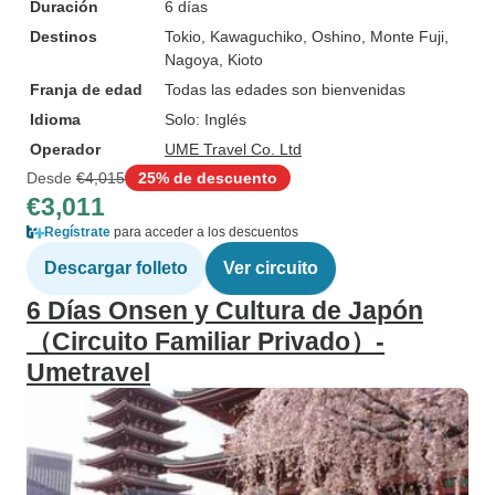
Duración
6 días
Destinos
Tokio
, Kawaguchiko
, Oshino
, Monte Fuji
,
Nagoya
, Kioto
Franja de edad
Todas las edades son bienvenidas
Idioma
Solo: Inglés
Operador
UME Travel Co. Ltd
Desde
€4,015
25% de descuento
€3,011
Regístrate
para acceder a los descuentos
Descargar folleto
Ver circuito
6 Días Onsen y Cultura de Japón
（Circuito Familiar Privado）-
Umetravel