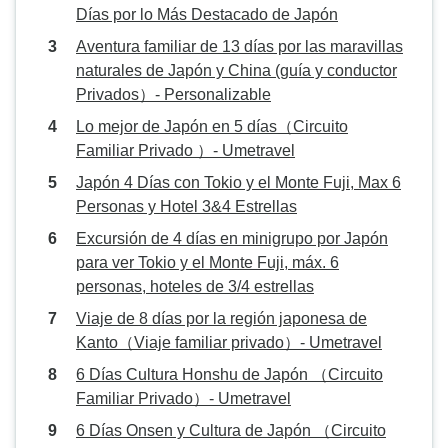
Días por lo Más Destacado de Japón
Aventura familiar de 13 días por las maravillas
naturales de Japón y China (guía y conductor
Privados）- Personalizable
Lo mejor de Japón en 5 días（Circuito
Familiar Privado ）- Umetravel
Japón 4 Días con Tokio y el Monte Fuji, Max 6
Personas y Hotel 3&4 Estrellas
Excursión de 4 días en minigrupo por Japón
para ver Tokio y el Monte Fuji, máx. 6
personas, hoteles de 3/4 estrellas
Viaje de 8 días por la región japonesa de
Kanto（Viaje familiar privado）- Umetravel
6 Días Cultura Honshu de Japón （Circuito
Familiar Privado）- Umetravel
6 Días Onsen y Cultura de Japón （Circuito