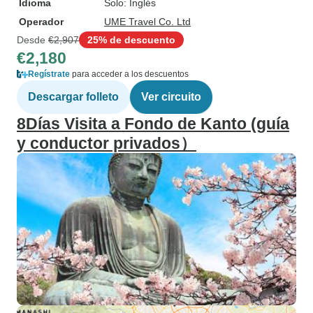
Idioma
Solo: Inglés
Operador
UME Travel Co. Ltd
Desde
€2,907
25% de descuento
€2,180
Regístrate
para acceder a los descuentos
Descargar folleto
Ver circuito
8Días Visita a Fondo de Kanto (guía
y conductor privados）