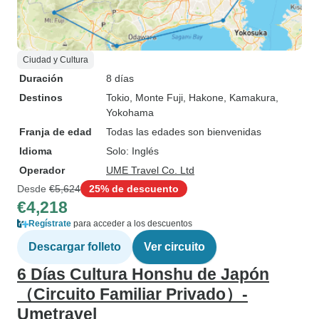
Ciudad y Cultura
Duración
8 días
Destinos
Tokio
, Monte Fuji
, Hakone
, Kamakura
,
Yokohama
Franja de edad
Todas las edades son bienvenidas
Idioma
Solo: Inglés
Operador
UME Travel Co. Ltd
Desde
€5,624
25% de descuento
€4,218
Regístrate
para acceder a los descuentos
Descargar folleto
Ver circuito
6 Días Cultura Honshu de Japón
（Circuito Familiar Privado）-
Umetravel