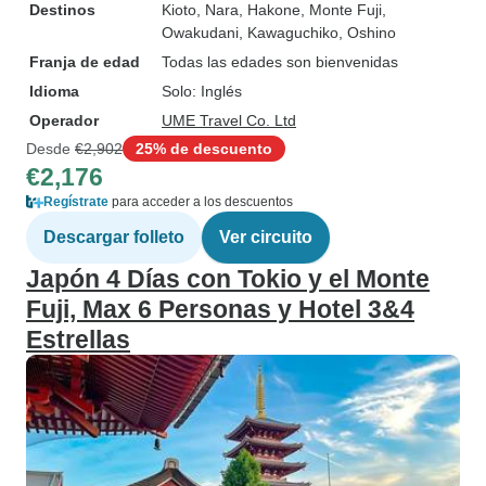
Destinos
Kioto
, Nara
, Hakone
, Monte Fuji
,
Owakudani
, Kawaguchiko
, Oshino
Franja de edad
Todas las edades son bienvenidas
Idioma
Solo: Inglés
Operador
UME Travel Co. Ltd
Desde
€2,902
25% de descuento
€2,176
Regístrate
para acceder a los descuentos
Descargar folleto
Ver circuito
Japón 4 Días con Tokio y el Monte
Fuji, Max 6 Personas y Hotel 3&4
Estrellas