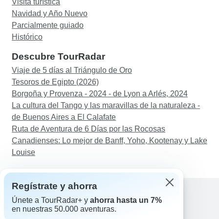
Visita turística
Navidad y Año Nuevo
Parcialmente guiado
Histórico
Descubre TourRadar
Viaje de 5 días al Triángulo de Oro
Tesoros de Egipto (2026)
Borgoña y Provenza - 2024 - de Lyon a Arlés, 2024
La cultura del Tango y las maravillas de la naturaleza -
de Buenos Aires a El Calafate
Ruta de Aventura de 6 Días por las Rocosas
Canadienses: Lo mejor de Banff, Yoho, Kootenay y Lake
Louise
Regístrate y ahorra
Únete a TourRadar+ y
ahorra hasta un 7%
en nuestras 50.000 aventuras.
Ayuda