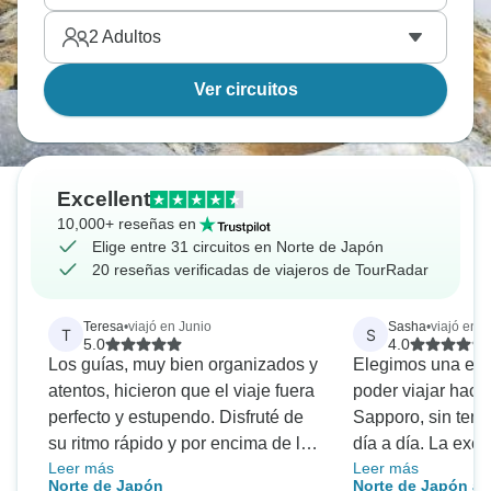
2
Adultos
Ver circuitos
Excellent
10,000+ reseñas en
Elige entre 31 circuitos en Norte de Japón
20 reseñas verificadas de viajeros de TourRadar
Teresa
•
viajó en Junio
Sasha
•
viajó en J
T
S
5.0
4.0
Los guías, muy bien organizados y
Elegimos una exc
atentos, hicieron que el viaje fuera
poder viajar hacia
perfecto y estupendo. Disfruté de
Sapporo, sin tene
su ritmo rápido y por encima de la
día a día. La excu
Leer más
Leer más
información cultural e histórica.
forma muy buena 
Norte de Japón
Norte de Japón a