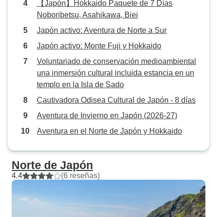
【Japón】Hokkaido Paquete de 7 Días
estupendo. Inclu
Noboribetsu, Asahikawa, Biei
elementos realme
como la meditaci
Japón activo: Aventura de Norte a Sur
templo y una bend
Japón activo: Monte Fuji y Hokkaido
ambos maravillosos. Cosas pa
Voluntariado de conservación medioambiental
que hay que estar
una inmersión cultural incluida estancia en un
mayoría del grupo
templo en la Isla de Sado
habla hispana, po
sentirte aislado d
Cautivadora Odisea Cultural de Japón - 8 días
las culturas / exp
Aventura de Invierno en Japón (2026-27)
pueden ser difere
Aventura en el Norte de Japón y Hokkaido
paradas menos b
visita de compras
Saporro y la cere
Norte de Japón
tuvo ninguna cer
4.4
(6 reseñas)
de los almuerzos 
menos buenos. En general, nos
alegramos de hab
excursión y vivi