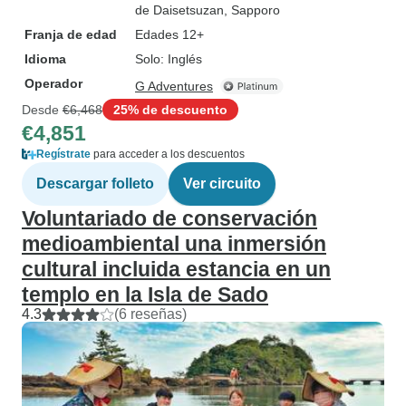
de Daisetsuzan
, Sapporo
Franja de edad
Edades 12+
Idioma
Solo: Inglés
Operador
G Adventures
Desde
€6,468
25% de descuento
€4,851
Regístrate
para acceder a los descuentos
Descargar folleto
Ver circuito
Voluntariado de conservación
medioambiental una inmersión
cultural incluida estancia en un
templo en la Isla de Sado
4.3
(6 reseñas)