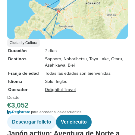
Ciudad y Cultura
Duración
7 días
Destinos
Sapporo
, Noboribetsu
, Toya Lake
, Otaru
,
Asahikawa
, Biei
Franja de edad
Todas las edades son bienvenidas
Idioma
Solo: Inglés
Operador
Delightful Travel
Desde
€3,052
Regístrate
para acceder a los descuentos
Descargar folleto
Ver circuito
Japón activo: Aventura de Norte a