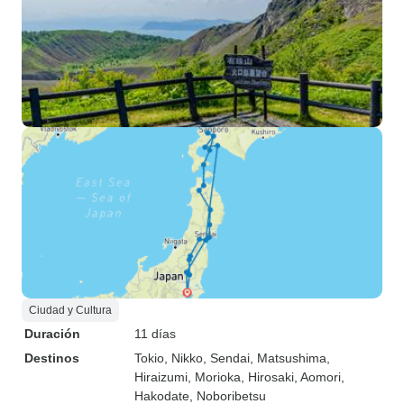
experiencias por 
era muy accesible
encantado de ayu
los problemas que
camino, como qu
del grupo necesit
Ciudad y Cultura
Duración
11 días
Destinos
Tokio
, Nikko
, Sendai
, Matsushima
,
Hiraizumi
, Morioka
, Hirosaki
, Aomori
,
Hakodate
, Noboribetsu