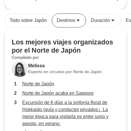
¡Gracias a José y David!
Teníamos un peq
turístico con 34 p
no estaba tan ab
Todo sobre Japón
Destinos
Duración
Es
podría haber esta
estaban muy bien
tomaron su tiemp
Los mejores viajes organizados
sobre la cultura, l
por el Norte de Japón
información local
Compilado por
tiendas, restauran
especialidades de
Melissa
Sin duda, no hab
Experto en circuitos por Norte de Japón
este nivel de con
Norte de Japón
nuestra cuenta. N
estaba muy bien 
Norte de Japón acaba en Sapporo
muchos anteceden
Excursión de 6 días a la sinfonía floral de
curiosos. Ambos g
Hokkaido (guía y conductor privados）La
cuidadosamente l
mejor época para visitarla es entre junio y
diarias, y apenas
agosto, en verano.
aglomeraciones, l