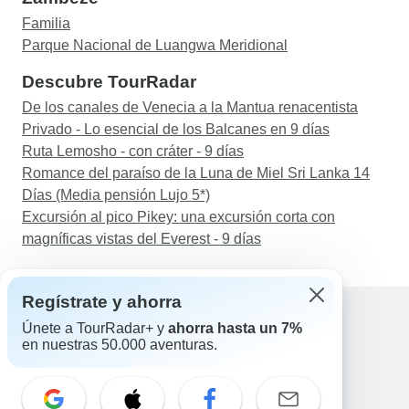
Familia
Parque Nacional de Luangwa Meridional
Descubre TourRadar
De los canales de Venecia a la Mantua renacentista
Privado - Lo esencial de los Balcanes en 9 días
Ruta Lemosho - con cráter - 9 días
Romance del paraíso de la Luna de Miel Sri Lanka 14
Días (Media pensión Lujo 5*)
Excursión al pico Pikey: una excursión corta con
magníficas vistas del Everest - 9 días
Regístrate y ahorra
Únete a TourRadar+ y
ahorra hasta un 7%
en nuestras 50.000 aventuras.
Ayuda
Contacta con nosotros
España +34 933 938 984
Correo electrónico: support@tourradar.com