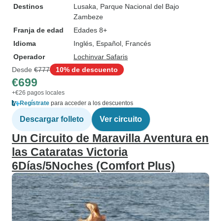
Destinos
Lusaka
, Parque Nacional del Bajo
Zambeze
Franja de edad
Edades 8+
Idioma
Inglés, Español, Francés
Operador
Lochinvar Safaris
Desde
€777
10% de descuento
€699
+€26 pagos locales
Regístrate
para acceder a los descuentos
Descargar folleto
Ver circuito
Un Circuito de Maravilla Aventura en
las Cataratas Victoria
6Días/5Noches (Comfort Plus)