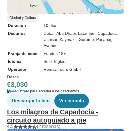
Ciudad y Cultura
Duración
10 días
Destinos
Dubai
, Abu Dhabi
, Estambul
, Capadocia
,
Uchisar
, Kaymakli
, Goreme
, Pasabag
,
Avanos
Franja de edad
Edades 18+
Idioma
Solo: Inglés
Operador
Remaz Tours GmbH
Desde
€3,030
Regístrate
para acceder a los descuentos
Descargar folleto
Ver circuito
Los milagros de Capadocia -
circuito autoguiado a pie
4.5
(2 reseñas)