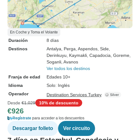
En Coche y Toma el Volante
Duración
8 días
Destinos
Antalya
, Perga
, Aspendos
, Side
,
Derinkuyu
, Kaymakli
, Capadocia
, Goreme
,
Soganli
, Avanos
Ver todos los destinos
Franja de edad
Edades 10+
Idioma
Solo: Inglés
Operador
Destination Services Turkey
Desde
€1,029
10% de descuento
€926
Regístrate
para acceder a los descuentos
Descargar folleto
Ver circuito