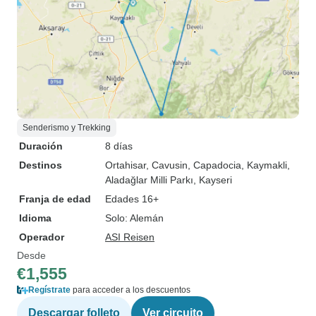
Senderismo y Trekking
Duración
8 días
Destinos
Ortahisar
, Cavusin
, Capadocia
, Kaymakli
,
Aladağlar Milli Parkı
, Kayseri
Franja de edad
Edades 16+
Idioma
Solo: Alemán
Operador
ASI Reisen
Desde
€1,555
Regístrate
para acceder a los descuentos
Descargar folleto
Ver circuito