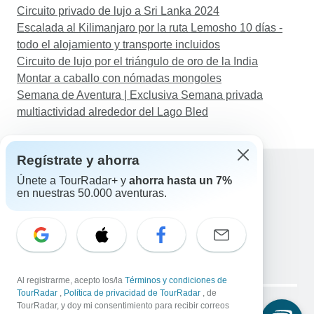
Circuito privado de lujo a Sri Lanka 2024
Escalada al Kilimanjaro por la ruta Lemosho 10 días -
todo el alojamiento y transporte incluidos
Circuito de lujo por el triángulo de oro de la India
Montar a caballo con nómadas mongoles
Semana de Aventura | Exclusiva Semana privada
multiactividad alrededor del Lago Bled
Regístrate y ahorra
Únete a TourRadar+ y
ahorra hasta un 7%
en nuestras 50.000 aventuras.
Ayuda
Contacta con nosotros
España +34 933 938 984
Correo electrónico: support@tourradar.com
Selecciona el idioma
EN
DE
ES
FR
NL
Al registrarme, acepto los/la
Términos y condiciones de
Copyright © TourRadar. Todos los derechos reservados.
TourRadar
,
Política de privacidad de TourRadar
, de
Aviso legal
TourRadar, y doy mi consentimiento para recibir correos
Política de privacidad
Cookies