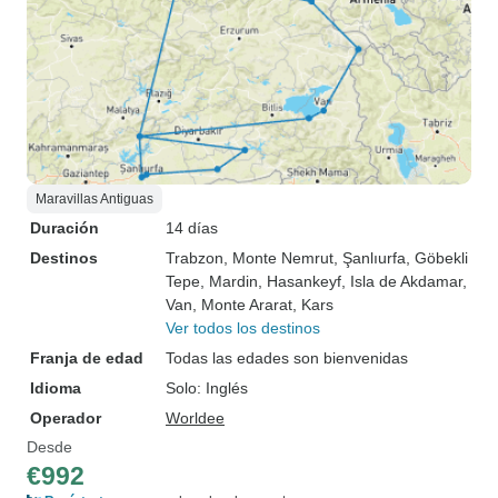
Maravillas Antiguas
Duración
14 días
Destinos
Trabzon
, Monte Nemrut
, Şanlıurfa
, Göbekli
Tepe
, Mardin
, Hasankeyf
, Isla de Akdamar
,
Van
, Monte Ararat
, Kars
Ver todos los destinos
Franja de edad
Todas las edades son bienvenidas
Idioma
Solo: Inglés
Operador
Worldee
Desde
€992