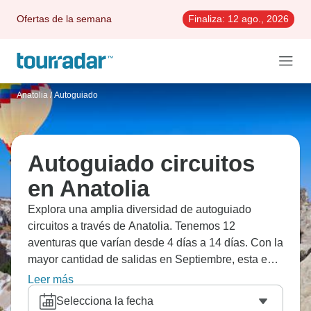
Ofertas de la semana
Finaliza:
12 ago., 2026
Anatolia
/
Autoguiado
Autoguiado circuitos
en Anatolia
Explora una amplia diversidad de autoguiado
circuitos a través de Anatolia. Tenemos 12
aventuras que varían desde 4 días a 14 días. Con la
mayor cantidad de salidas en Septiembre, esta es
también la época más popular del año.
Leer más
Selecciona la fecha