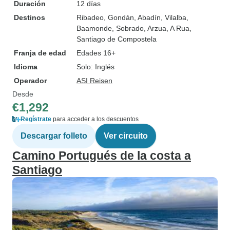
Duración
12 días
Destinos
Ribadeo
, Gondán
, Abadín
, Vilalba
,
Baamonde
, Sobrado
, Arzua
, A Rua
,
Santiago de Compostela
Franja de edad
Edades 16+
Idioma
Solo: Inglés
Operador
ASI Reisen
Desde
€1,292
Regístrate
para acceder a los descuentos
Descargar folleto
Ver circuito
Camino Portugués de la costa a
Santiago