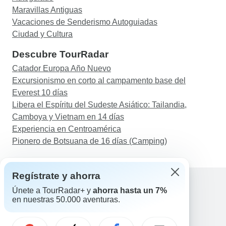
Maravillas Antiguas
Vacaciones de Senderismo Autoguiadas
Ciudad y Cultura
Descubre TourRadar
Catador Europa Año Nuevo
Excursionismo en corto al campamento base del
Everest 10 días
Libera el Espíritu del Sudeste Asiático: Tailandia,
Camboya y Vietnam en 14 días
Experiencia en Centroamérica
Pionero de Botsuana de 16 días (Camping)
Regístrate y ahorra
Únete a TourRadar+ y
ahorra hasta un 7%
en nuestras 50.000 aventuras.
Ayuda
Contacta con nosotros
España +34 933 938 984