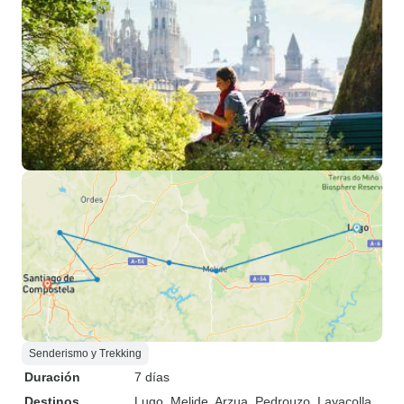
Senderismo y Trekking
Duración
7 días
Destinos
Lugo
, Melide
, Arzua
, Pedrouzo
, Lavacolla
,