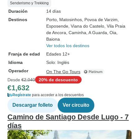
Senderismo y Trekking
Duración
14 días
Destinos
Porto
, Matosinhos
, Povoa de Varzim
,
Esposende
, Viana do Castelo
, Vila Praia
de Ancora
, Caminha
, A Guarda
, Oia
,
Baiona
Ver todos los destinos
Franja de edad
Edades 12+
Idioma
Solo: Inglés
Operador
On The Go Tours
Desde
€2,040
20% de descuento
€1,632
Regístrate
para acceder a los descuentos
Descargar folleto
Ver circuito
Camino de Santiago Desde Lugo - 7
días