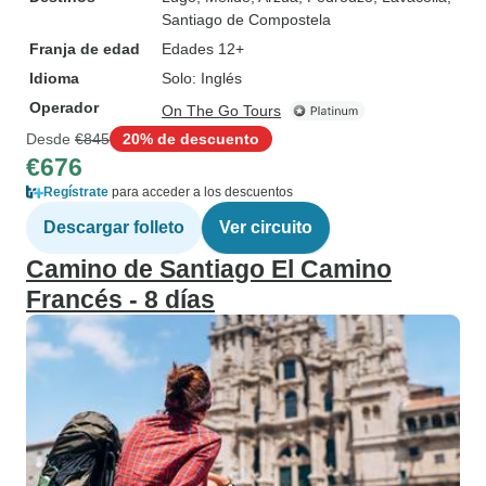
Santiago de Compostela
Franja de edad
Edades 12+
Idioma
Solo: Inglés
Operador
On The Go Tours
Desde
€845
20% de descuento
€676
Regístrate
para acceder a los descuentos
Descargar folleto
Ver circuito
Camino de Santiago El Camino
Francés - 8 días