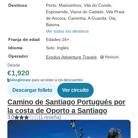
Destinos
Porto
, Matosinhos
, Vila do Conde
,
Esposende
, Viana do Castelo
, Vila Praia
de Ancora
, Caminha
, A Guarda
, Oia
,
Baiona
Ver todos los destinos
Franja de edad
Edades 16+
Idioma
Solo: Inglés
Operador
Exodus Adventure Travels
Desde
€1,920
Regístrate
para acceder a los descuentos
Descargar folleto
Ver circuito
Camino de Santiago Portugués por
la costa de Oporto a Santiago
3.0
(1 reseña)