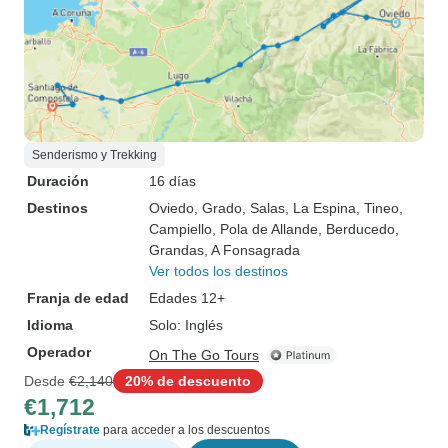
Senderismo y Trekking
Duración
16 días
Destinos
Oviedo
, Grado
, Salas
, La Espina
, Tineo
,
Campiello
, Pola de Allande
, Berducedo
,
Grandas
, A Fonsagrada
Ver todos los destinos
Franja de edad
Edades 12+
Idioma
Solo: Inglés
Operador
On The Go Tours
Desde
€2,140
20% de descuento
€1,712
Regístrate
para acceder a los descuentos