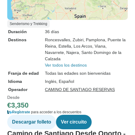
Senderismo y Trekking
Duración
36 días
Destinos
Roncesvalles
, Zubiri
, Pamplona
, Puente la
Reina
, Estella
, Los Arcos
, Viana
,
Navarrete
, Najera
, Santo Domingo de la
Calzada
Ver todos los destinos
Franja de edad
Todas las edades son bienvenidas
Idioma
Inglés, Español
Operador
CAMINO DE SANTIAGO RESERVAS
Desde
€3,350
Regístrate
para acceder a los descuentos
Descargar folleto
Ver circuito
Camino de Santiago Desde Oporto -