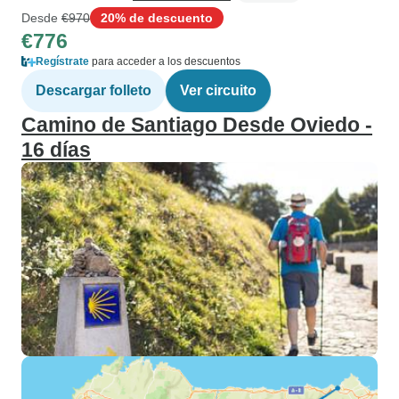
Desde
€970
20% de descuento
€776
Regístrate
para acceder a los descuentos
Descargar folleto
Ver circuito
Camino de Santiago Desde Oviedo -
16 días