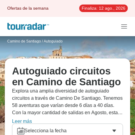
Ofertas de la semana
Finaliza:
12 ago., 2026
Camino de Santiago
/
Autoguiado
Autoguiado circuitos
en Camino de Santiago
Explora una amplia diversidad de autoguiado
circuitos a través de Camino De Santiago. Tenemos
58 aventuras que varían desde 6 días a 40 días.
Con la mayor cantidad de salidas en Agosto, esta
es también la época más popular del año.
Leer más
Selecciona la fecha