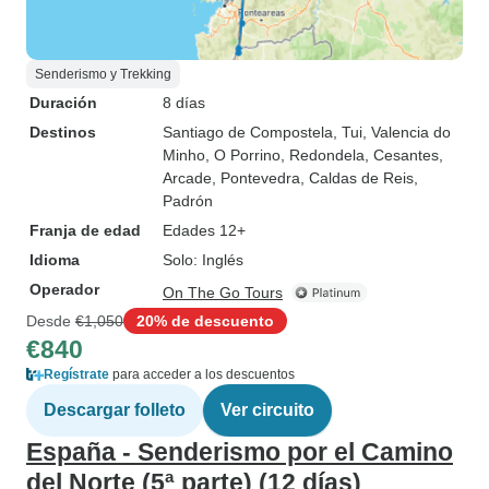
Senderismo y Trekking
Duración
8 días
Destinos
Santiago de Compostela
, Tui
, Valencia do
Minho
, O Porrino
, Redondela
, Cesantes
,
Arcade
, Pontevedra
, Caldas de Reis
,
Padrón
Franja de edad
Edades 12+
Idioma
Solo: Inglés
Operador
On The Go Tours
Desde
€1,050
20% de descuento
€840
Regístrate
para acceder a los descuentos
Descargar folleto
Ver circuito
España - Senderismo por el Camino
del Norte (5ª parte) (12 días)