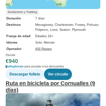
Senderismo y Trekking
Duración
7 días
Destinos
Mevagissey
, Charlestown
, Fowey
, Polruan
,
Polperro
, Looe
, Seaton
, Plymouth
Franja de edad
Edades 16+
Idioma
Solo: Alemán
Operador
ASI Reisen
Desde
€940
Regístrate
para acceder a los descuentos
Descargar folleto
Ver circuito
Ruta en bicicleta por Cornualles (9
días)