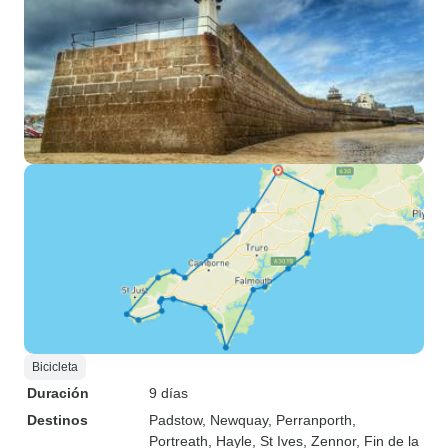
Bicicleta
Duración
9 días
Destinos
Padstow
, Newquay
, Perranporth
,
Portreath
, Hayle
, St Ives
, Zennor
, Fin de la