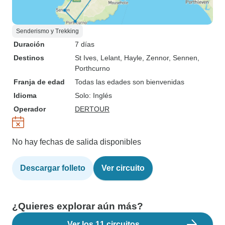
Senderismo y Trekking
Duración
7 días
Destinos
St Ives
, Lelant
, Hayle
, Zennor
, Sennen
,
Porthcurno
Franja de edad
Todas las edades son bienvenidas
Idioma
Solo: Inglés
Operador
DERTOUR
No hay fechas de salida disponibles
Descargar folleto
Ver circuito
¿Quieres explorar aún más?
Ver los 11 circuitos