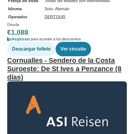
Franja de edad
Todas las edades son bienvenidas
Idioma
Solo: Alemán
Operador
DERTOUR
Desde
€1,088
Regístrate
para acceder a los descuentos
Descargar folleto
Ver circuito
Cornualles - Sendero de la Costa
Suroeste: De St Ives a Penzance (8
días)