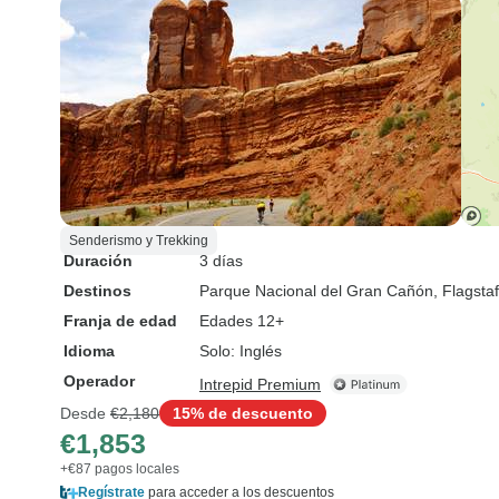
Senderismo y Trekking
Duración
3 días
Destinos
Parque Nacional del Gran Cañón
, Flagstaf
Franja de edad
Edades 12+
Idioma
Solo: Inglés
Operador
Intrepid Premium
Desde
€2,180
15% de descuento
€1,853
+€87 pagos locales
Regístrate
para acceder a los descuentos