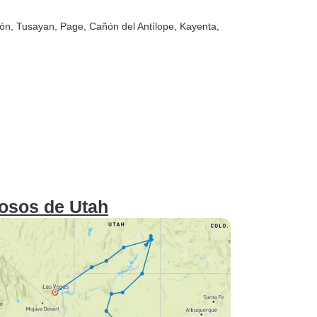
ñón
, Tusayan
, Page
, Cañón del Antílope
, Kayenta
,
rosos de Utah