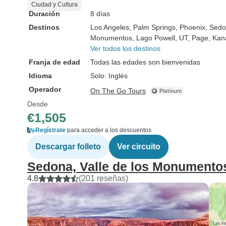
Ciudad y Cultura
Duración
8 días
Destinos
Los Angeles
, Palm Springs
, Phoenix
, Sed
Monumentos
, Lago Powell, UT
, Page
, Kan
Ver todos los destinos
Franja de edad
Todas las edades son bienvenidas
Idioma
Solo: Inglés
Operador
On The Go Tours
Desde
€1,505
Regístrate
para acceder a los descuentos
Descargar folleto
Ver circuito
Sedona, Valle de los Monumentos
4.8
(201 reseñas)