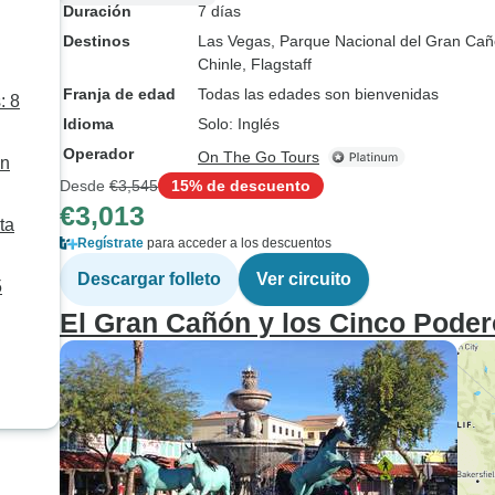
Duración
7 días
Destinos
Las Vegas
, Parque Nacional del Gran Ca
Chinle
, Flagstaff
Franja de edad
Todas las edades son bienvenidas
: 8
Idioma
Solo: Inglés
Operador
On The Go Tours
ón
Desde
€3,545
15% de descuento
€3,013
ta
Regístrate
para acceder a los descuentos
Descargar folleto
Ver circuito
5
El Gran Cañón y los Cinco Pode