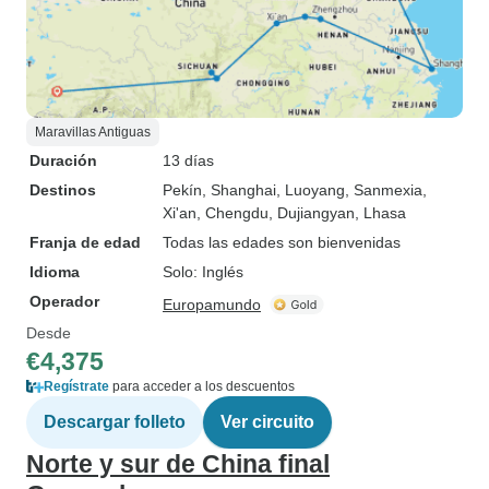
Maravillas Antiguas
Duración
13 días
Destinos
Pekín
, Shanghai
, Luoyang
, Sanmexia
,
Xi'an
, Chengdu
, Dujiangyan
, Lhasa
Franja de edad
Todas las edades son bienvenidas
Idioma
Solo: Inglés
Operador
Europamundo
Desde
€4,375
Regístrate
para acceder a los descuentos
Descargar folleto
Ver circuito
Norte y sur de China final