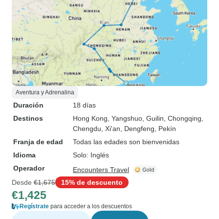
Aventura y Adrenalina
Duración
18 días
Destinos
Hong Kong
, Yangshuo
, Guilin
, Chongqing
,
Chengdu
, Xi'an
, Dengfeng
, Pekín
Franja de edad
Todas las edades son bienvenidas
Idioma
Solo: Inglés
Operador
Encounters Travel
Desde
€1,675
15% de descuento
€1,425
Regístrate
para acceder a los descuentos