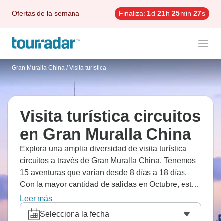
Ofertas de la semana
Finaliza:
1
d
21
h
25
min
25
s
Gran Muralla China
/
Visita turística
Visita turística circuitos
en Gran Muralla China
Explora una amplia diversidad de visita turística
circuitos a través de Gran Muralla China. Tenemos
15 aventuras que varían desde 8 días a 18 días.
Con la mayor cantidad de salidas en Octubre, esta
es también la época más popular del año.
Leer más
Selecciona la fecha