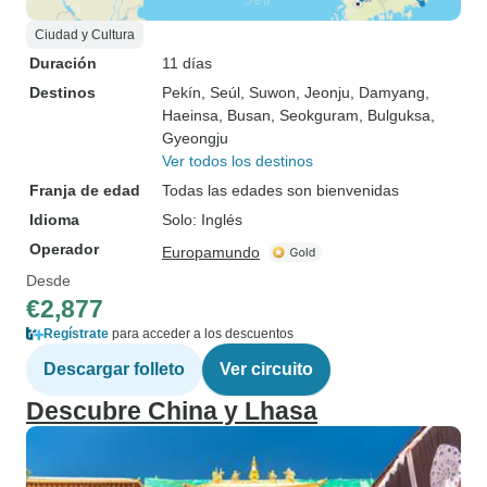
Ciudad y Cultura
Duración
11 días
Destinos
Pekín
, Seúl
, Suwon
, Jeonju
, Damyang
,
Haeinsa
, Busan
, Seokguram
, Bulguksa
,
Gyeongju
Ver todos los destinos
Franja de edad
Todas las edades son bienvenidas
Idioma
Solo: Inglés
Operador
Europamundo
Desde
€2,877
Regístrate
para acceder a los descuentos
Descargar folleto
Ver circuito
Descubre China y Lhasa