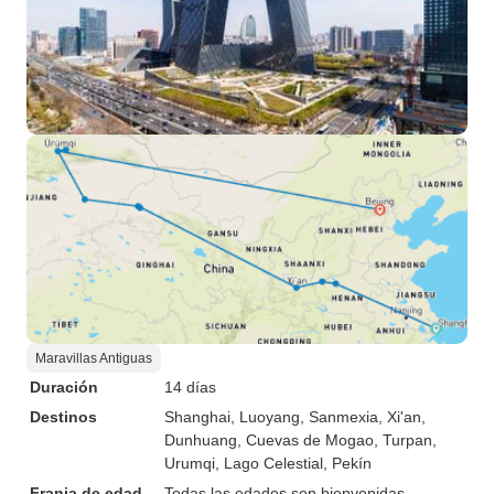
Maravillas Antiguas
Duración
14 días
Destinos
Shanghai
, Luoyang
, Sanmexia
, Xi'an
,
Dunhuang
, Cuevas de Mogao
, Turpan
,
Urumqi
, Lago Celestial
, Pekín
Franja de edad
Todas las edades son bienvenidas