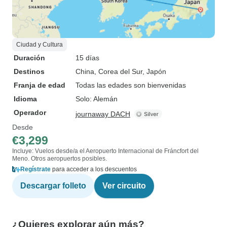
Ciudad y Cultura
Duración
15 días
Destinos
China
, Corea del Sur
, Japón
Franja de edad
Todas las edades son bienvenidas
Idioma
Solo: Alemán
Operador
journaway DACH
Desde
€3,299
Incluye: Vuelos desde/a el Aeropuerto Internacional de Fráncfort del
Meno. Otros aeropuertos posibles.
Regístrate
para acceder a los descuentos
Descargar folleto
Ver circuito
¿Quieres explorar aún más?