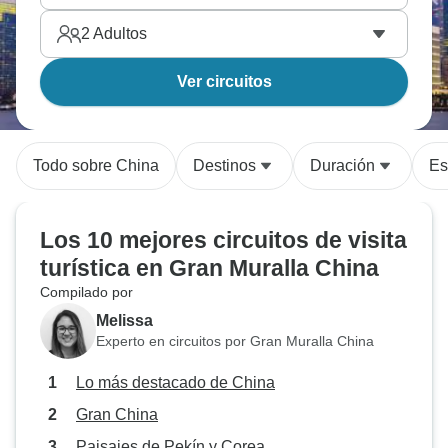
2
Adultos
Ver circuitos
Todo sobre China
Destinos
Duración
Es
Los 10 mejores circuitos de visita
turística en Gran Muralla China
Compilado por
Melissa
Experto en circuitos por Gran Muralla China
Lo más destacado de China
Gran China
Paisajes de Pekín y Corea