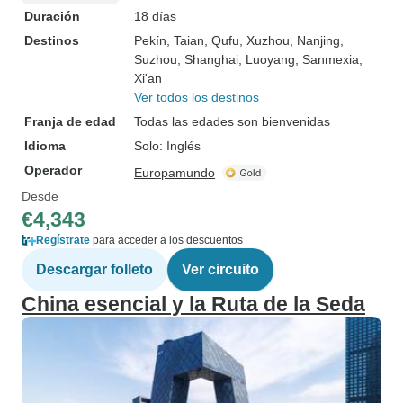
Duración
18 días
Destinos
Pekín
, Taian
, Qufu
, Xuzhou
, Nanjing
,
Suzhou
, Shanghai
, Luoyang
, Sanmexia
,
Xi'an
Ver todos los destinos
Franja de edad
Todas las edades son bienvenidas
Idioma
Solo: Inglés
Operador
Europamundo
Desde
€4,343
Regístrate
para acceder a los descuentos
Descargar folleto
Ver circuito
China esencial y la Ruta de la Seda