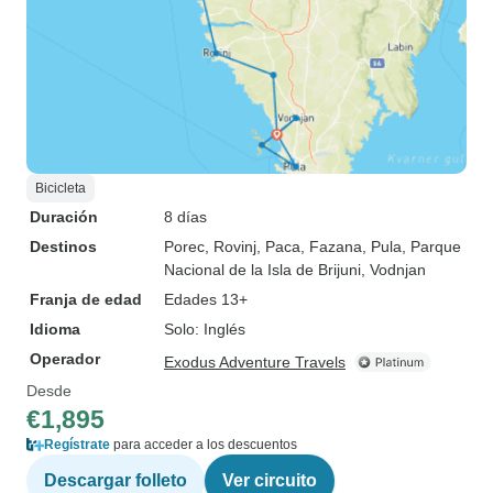
Bicicleta
Duración
8 días
Destinos
Porec
, Rovinj
, Paca
, Fazana
, Pula
, Parque
Nacional de la Isla de Brijuni
, Vodnjan
Franja de edad
Edades 13+
Idioma
Solo: Inglés
Operador
Exodus Adventure Travels
Desde
€1,895
Regístrate
para acceder a los descuentos
Descargar folleto
Ver circuito