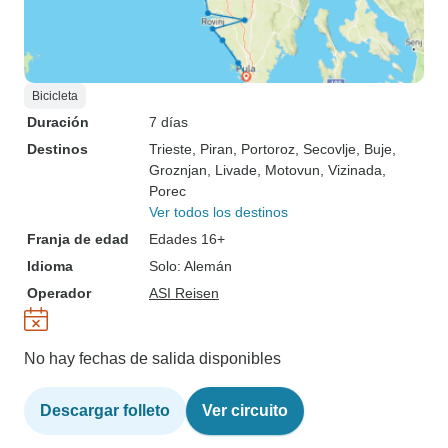
Bicicleta
Duración
7 días
Destinos
Trieste
, Piran
, Portoroz
, Secovlje
, Buje
,
Groznjan
, Livade
, Motovun
, Vizinada
,
Porec
Ver todos los destinos
Franja de edad
Edades 16+
Idioma
Solo: Alemán
Operador
ASI Reisen
No hay fechas de salida disponibles
Descargar folleto
Ver circuito