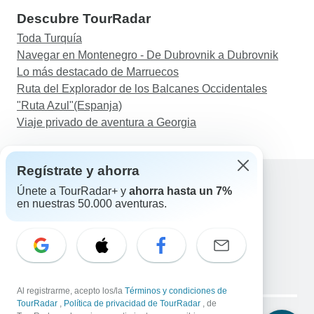
Descubre TourRadar
Toda Turquía
Navegar en Montenegro - De Dubrovnik a Dubrovnik
Lo más destacado de Marruecos
Ruta del Explorador de los Balcanes Occidentales
"Ruta Azul"(Espanja)
Viaje privado de aventura a Georgia
Regístrate y ahorra
Únete a TourRadar+ y
ahorra hasta un 7%
en nuestras 50.000 aventuras.
Ayuda
Contacta con nosotros
España +34 933 938 984
Correo electrónico: support@tourradar.com
Selecciona el idioma
EN
DE
ES
FR
NL
Al registrarme, acepto los/la
Términos y condiciones de
Copyright © TourRadar. Todos los derechos reservados.
TourRadar
,
Política de privacidad de TourRadar
, de