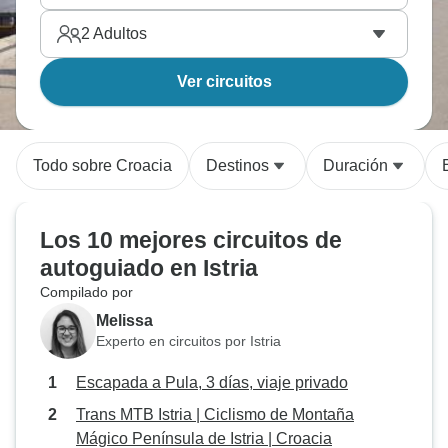
2
Adultos
Ver circuitos
Todo sobre Croacia
Destinos
Duración
Los 10 mejores circuitos de
autoguiado en Istria
Compilado por
Melissa
Experto en circuitos por Istria
Escapada a Pula, 3 días, viaje privado
Trans MTB Istria | Ciclismo de Montaña
Mágico Península de Istria | Croacia