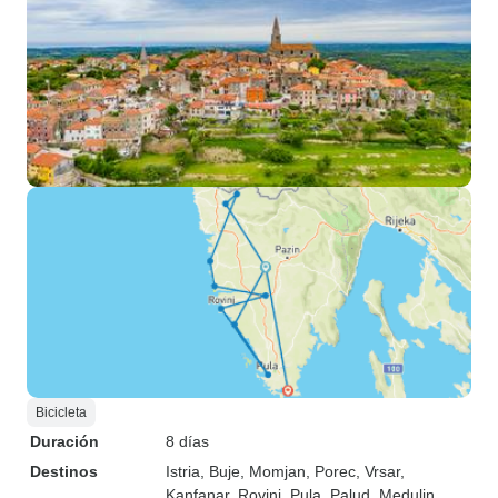
Bicicleta
Duración
8 días
Destinos
Istria
, Buje
, Momjan
, Porec
, Vrsar
,
Kanfanar
, Rovinj
, Pula
, Palud
, Medulin