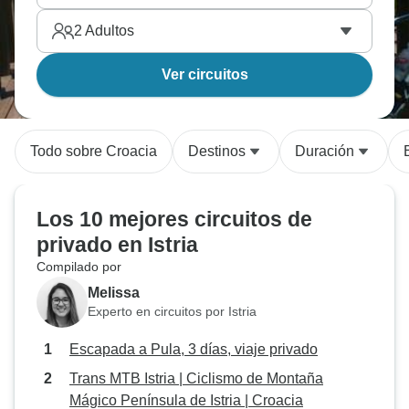
2
Adultos
Ver circuitos
Todo sobre Croacia
Destinos
Duración
Los 10 mejores circuitos de
privado en Istria
Compilado por
Melissa
Experto en circuitos por Istria
Escapada a Pula, 3 días, viaje privado
Trans MTB Istria | Ciclismo de Montaña
Mágico Península de Istria | Croacia