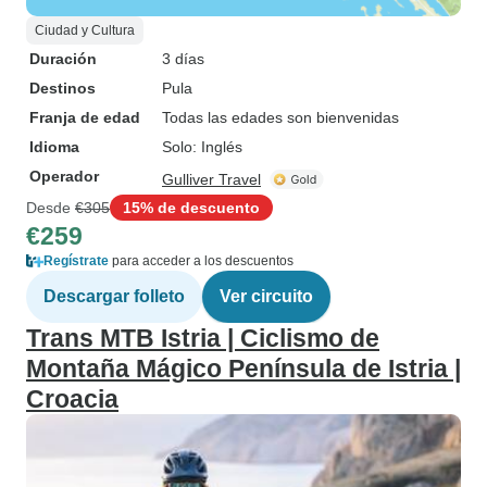
Ciudad y Cultura
Duración
3 días
Destinos
Pula
Franja de edad
Todas las edades son bienvenidas
Idioma
Solo: Inglés
Operador
Gulliver Travel
Desde
€305
15% de descuento
€259
Regístrate
para acceder a los descuentos
Descargar folleto
Ver circuito
Trans MTB Istria | Ciclismo de
Montaña Mágico Península de Istria |
Croacia