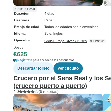
Crucero fluvial
Duración
4 días
Destinos
París
Franja de edad
Todas las edades son bienvenidas
Idioma
Solo: Inglés
Operador
CroisiEurope River Cruises
Desde
€625
Regístrate
para acceder a los descuentos
Descargar folleto
Ver circuito
Crucero por el Sena Real y los 
(crucero puerto a puerto)
4.0
(6 reseñas)