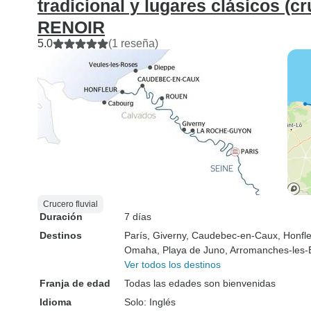
tradicional y lugares clásicos (cr
RENOIR
5.0
(1 reseña)
Crucero fluvial
Duración
7 días
Destinos
París
, Giverny
, Caudebec-en-Caux
, Honfl
Omaha
, Playa de Juno
, Arromanches-les-
Ver todos los destinos
Franja de edad
Todas las edades son bienvenidas
Idioma
Solo: Inglés