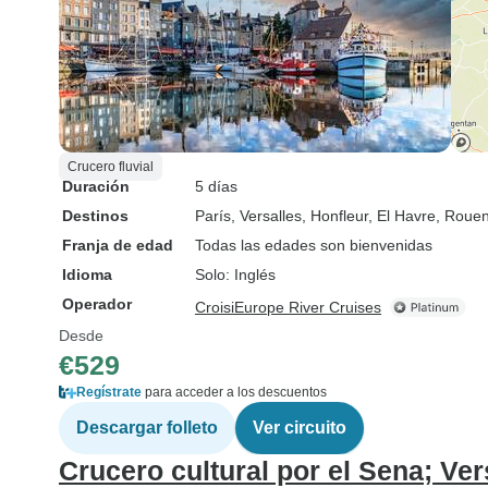
Crucero fluvial
Duración
5 días
Destinos
París
, Versalles
, Honfleur
, El Havre
, Roue
Franja de edad
Todas las edades son bienvenidas
Idioma
Solo: Inglés
Operador
CroisiEurope River Cruises
Desde
€529
Regístrate
para acceder a los descuentos
Descargar folleto
Ver circuito
Crucero cultural por el Sena; Ve