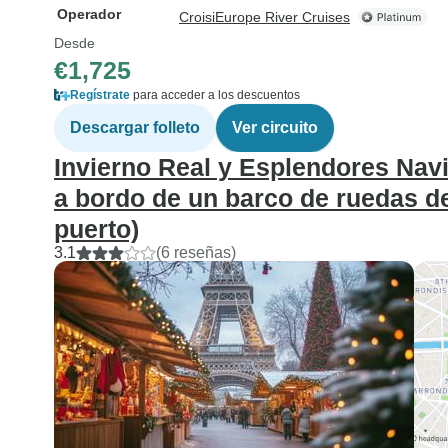
Operador
CroisiEurope River Cruises
Desde
€1,725
Regístrate
para acceder a los descuentos
Descargar folleto
Ver circuito
Invierno Real y Esplendores Nav
a bordo de un barco de ruedas de
puerto)
3.1
(6 reseñas)