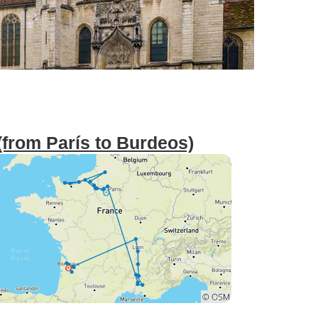
(from París to Burdeos)