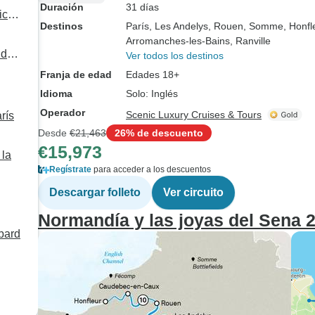
Duración
31 días
icos
Destinos
París
, Les Andelys
, Rouen
, Somme
, Honfl
Arromanches-les-Bains
, Ranville
 de
Ver todos los destinos
erto)
Franja de edad
Edades 18+
Idioma
Solo: Inglés
Operador
Scenic Luxury Cruises & Tours
rís
Desde
€21,463
26% de descuento
€15,973
 la
Regístrate
para acceder a los descuentos
Descargar folleto
Ver circuito
Normandía y las joyas del Sena 
bard