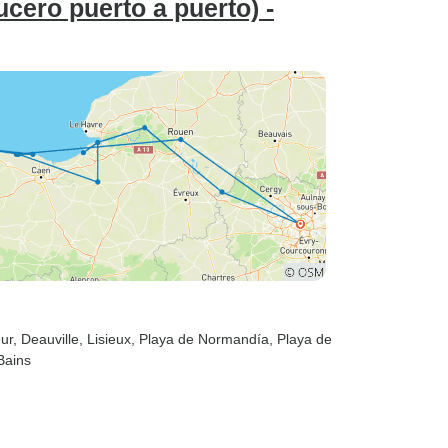
ucero puerto a puerto) -
eur
, Deauville
, Lisieux
, Playa de Normandía
, Playa de
Bains