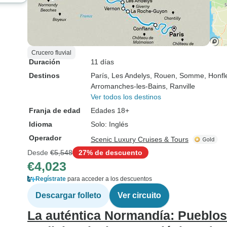
Crucero fluvial
Duración
11 días
Destinos
París
, Les Andelys
, Rouen
, Somme
, Honfl
Arromanches-les-Bains
, Ranville
Ver todos los destinos
Franja de edad
Edades 18+
Idioma
Solo: Inglés
Operador
Scenic Luxury Cruises & Tours
Desde
€5,548
27% de descuento
€4,023
Regístrate
para acceder a los descuentos
Descargar folleto
Ver circuito
La auténtica Normandía: Pueblos