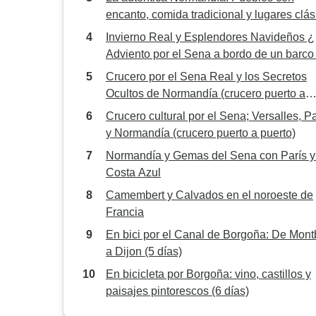
encanto, comida tradicional y lugares clás
(crucero puerto a puerto) - RENOIR
Invierno Real y Esplendores Navideños ¿
Adviento por el Sena a bordo de un barco
ruedas de paletas (crucero de puerto a pu
Crucero por el Sena Real y los Secretos
Ocultos de Normandía (crucero puerto a
puerto)
Crucero cultural por el Sena; Versalles, Pa
y Normandía (crucero puerto a puerto)
Normandía y Gemas del Sena con París y
Costa Azul
Camembert y Calvados en el noroeste de
Francia
En bici por el Canal de Borgoña: De Mont
a Dijon (5 días)
En bicicleta por Borgoña: vino, castillos y
paisajes pintorescos (6 días)