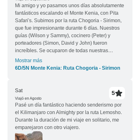
Mi amigo y yo pasamos unos días absolutamente
fantásticos escalando el Monte Kenia, con Pita
Safari's. Subimos por la ruta Chogoria - Sirimon,
que fue impresionante durante 6 días. Nuestros
guías (Wilson y Sammy), cocinero (Peter) y
porteadores (Simon, David y John) fueron
increíbles. Se ocuparon de todas nuestras
necesidades, tenían mucha experiencia y sabían
Mostrar más
exactamente cómo cuidarnos durante la
6D/5N Monte Kenia: Ruta Chogoria - Sirimon
excursión. Eran muy amables, alegres y nos
sentimos muy seguros de que estábamos en
buenas manos. Nos dieron más comida de la que
Sat
5
podíamos comer, ¡y era de primera! Te
Viajó en Agosto
recomendamos encarecidamente que reserves
Pasé un día fantástico haciendo senderismo por
con Pita safari's. Y pedid a Wilson como guía.
el Kilimanjaro con Almighty por la ruta Lemosho.
Durante la duración de mi viaje en solitario, me
emparejaron con otro viajero.