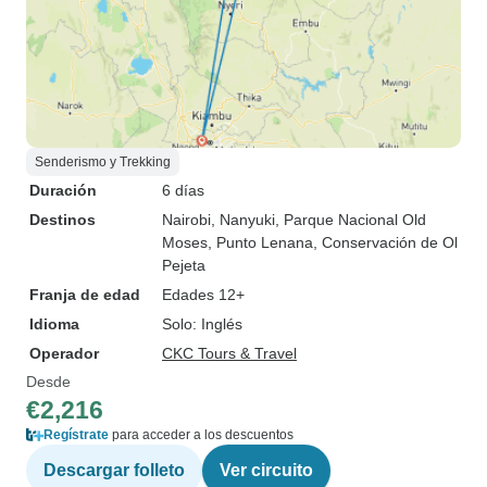
Senderismo y Trekking
Duración
6 días
Destinos
Nairobi
, Nanyuki
, Parque Nacional Old
Moses
, Punto Lenana
, Conservación de Ol
Pejeta
Franja de edad
Edades 12+
Idioma
Solo: Inglés
Operador
CKC Tours & Travel
Desde
€2,216
Regístrate
para acceder a los descuentos
Descargar folleto
Ver circuito