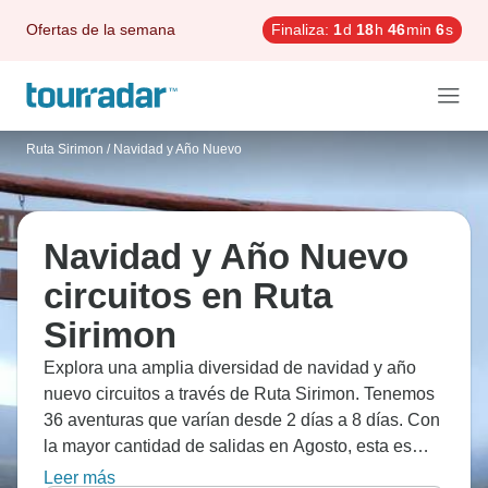
Ofertas de la semana
Finaliza:
1
d
18
h
46
min
5
s
Ruta Sirimon
/
Navidad y Año Nuevo
Navidad y Año Nuevo
circuitos en Ruta
Sirimon
Explora una amplia diversidad de navidad y año
nuevo circuitos a través de Ruta Sirimon. Tenemos
36 aventuras que varían desde 2 días a 8 días. Con
la mayor cantidad de salidas en Agosto, esta es
también la época más popular del año.
Leer más