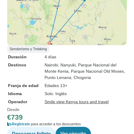
Senderismo y Trekking
Duración
4 días
Destinos
Nairobi
, Nanyuki
, Parque Nacional del
Monte Kenia
, Parque Nacional Old Moses
,
Punto Lenana
, Chogoria
Franja de edad
Edades 13+
Idioma
Solo: Inglés
Operador
Smile view Kenya tours and travel
Desde
€739
Regístrate
para acceder a los descuentos
Descargar folleto
Ver circuito