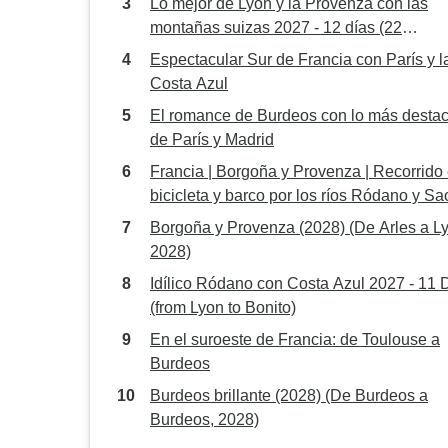
Lo mejor de Lyon y la Provenza con las
montañas suizas 2027 - 12 días (22
destinations)
Espectacular Sur de Francia con París y l
Costa Azul
El romance de Burdeos con lo más desta
de París y Madrid
Francia | Borgoña y Provenza | Recorrido
bicicleta y barco por los ríos Ródano y S
Borgoña y Provenza (2028) (De Arles a L
2028)
Idílico Ródano con Costa Azul 2027 - 11 
(from Lyon to Bonito)
En el suroeste de Francia: de Toulouse a
Burdeos
Burdeos brillante (2028) (De Burdeos a
Burdeos, 2028)