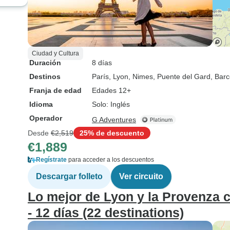
Ciudad y Cultura
Duración
8 días
Destinos
París
, Lyon
, Nimes
, Puente del Gard
, Bar
Franja de edad
Edades 12+
Idioma
Solo: Inglés
Operador
G Adventures
Desde
€2,519
25% de descuento
€1,889
Regístrate
para acceder a los descuentos
Descargar folleto
Ver circuito
Lo mejor de Lyon y la Provenza 
- 12 días (22 destinations)