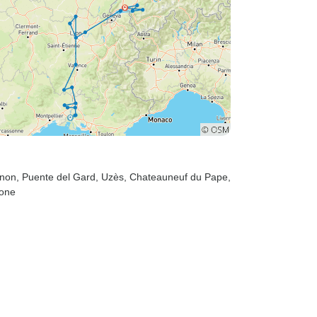
gnon
, Puente del Gard
, Uzès
, Chateauneuf du Pape
,
hone