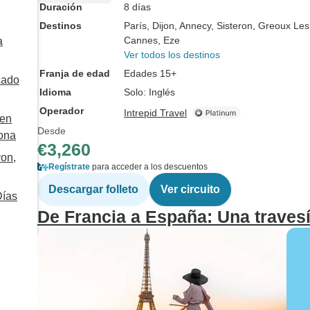
Duración
8 días
Destinos
París
, Dijon
, Annecy
, Sisteron
, Greoux Les
Cannes
, Eze
a
Ver todos los destinos
Franja de edad
Edades 15+
cado
Idioma
Solo: Inglés
Operador
Intrepid Travel
 en
Desde
aona
€3,260
yon,
Regístrate
para acceder a los descuentos
Descargar folleto
Ver circuito
Días
De Francia a España: Una travesí