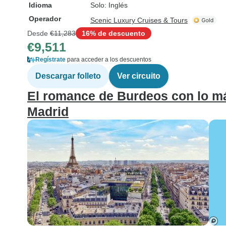
Idioma
Solo: Inglés
Operador
Scenic Luxury Cruises & Tours
Desde
€11,283
16% de descuento
€9,511
Regístrate
para acceder a los descuentos
Descargar folleto
Ver circuito
El romance de Burdeos con lo má
Madrid