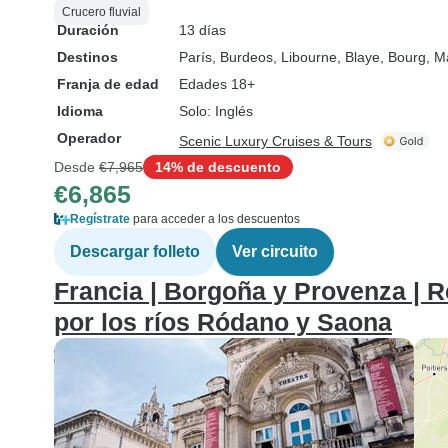
Crucero fluvial
Duración
13 días
Destinos
París
, Burdeos
, Libourne
, Blaye
, Bourg
, M
Franja de edad
Edades 18+
Idioma
Solo: Inglés
Operador
Scenic Luxury Cruises & Tours
Desde
€7,965
14% de descuento
€6,865
Regístrate
para acceder a los descuentos
Descargar folleto
Ver circuito
Francia | Borgoña y Provenza | R
por los ríos Ródano y Saona