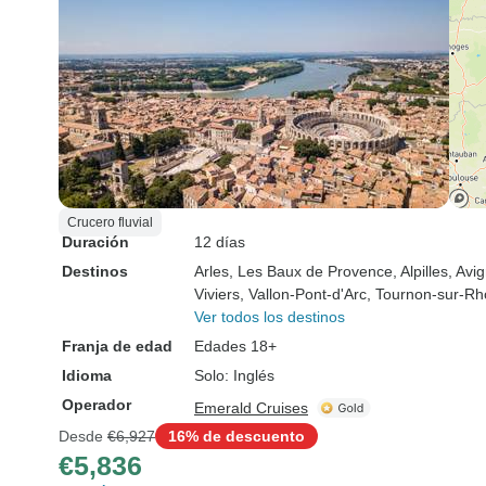
Crucero fluvial
Duración
12 días
Destinos
Arles
, Les Baux de Provence
, Alpilles
, Avi
Viviers
, Vallon-Pont-d'Arc
, Tournon-sur-R
Ver todos los destinos
Franja de edad
Edades 18+
Idioma
Solo: Inglés
Operador
Emerald Cruises
Desde
€6,927
16% de descuento
€5,836