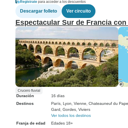
Regístrate
para acceder a los descuentos
Descargar folleto
Ver circuito
Espectacular Sur de Francia con 
Crucero fluvial
Duración
16 días
Destinos
París
, Lyon
, Vienne
, Chateauneuf du Pap
Gard
, Gordes
, Viviers
Ver todos los destinos
Franja de edad
Edades 18+