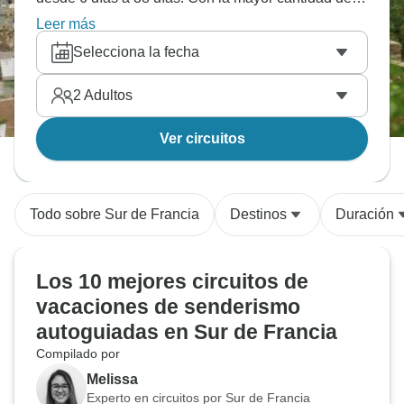
salidas en Agosto, esta es también la época más
Leer más
popular del año.
Selecciona la fecha
2
Adultos
Ver circuitos
Todo sobre Sur de Francia
Destinos
Duración
Los 10 mejores circuitos de
vacaciones de senderismo
autoguiadas en Sur de Francia
Compilado por
Melissa
Experto en circuitos por Sur de Francia