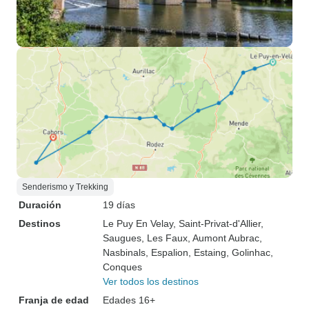
Senderismo y Trekking
Duración
19 días
Destinos
Le Puy En Velay
, Saint-Privat-d'Allier
,
Saugues
, Les Faux
, Aumont Aubrac
,
Nasbinals
, Espalion
, Estaing
, Golinhac
,
Conques
Ver todos los destinos
Franja de edad
Edades 16+