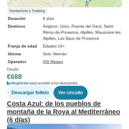
Senderismo y Trekking
Duración
6 días
Destinos
Avignon
, Uzès
, Puente del Gard
, Saint-
Rémy-de-Provence
, Alpilles
, Maussane les
Alpilles
, Les Baux de Provence
Franja de edad
Edades 16+
Idioma
Solo: Alemán
Operador
ASI Reisen
Desde
€688
Regístrate
para acceder a los descuentos
Descargar folleto
Ver circuito
Costa Azul: de los pueblos de
montaña de la Roya al Mediterráneo
(6 días)