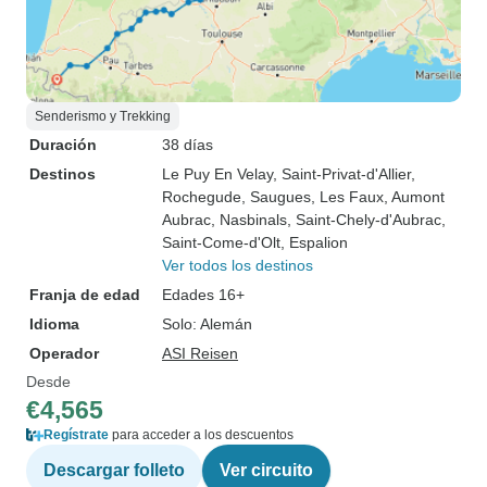
Senderismo y Trekking
Duración
38 días
Destinos
Le Puy En Velay
, Saint-Privat-d'Allier
,
Rochegude
, Saugues
, Les Faux
, Aumont
Aubrac
, Nasbinals
, Saint-Chely-d'Aubrac
,
Saint-Come-d'Olt
, Espalion
Ver todos los destinos
Franja de edad
Edades 16+
Idioma
Solo: Alemán
Operador
ASI Reisen
Desde
€4,565
Regístrate
para acceder a los descuentos
Descargar folleto
Ver circuito