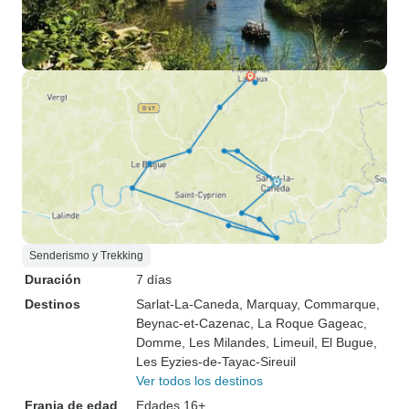
Senderismo y Trekking
Duración
7 días
Destinos
Sarlat-La-Caneda
, Marquay
, Commarque
,
Beynac-et-Cazenac
, La Roque Gageac
,
Domme
, Les Milandes
, Limeuil
, El Bugue
,
Les Eyzies-de-Tayac-Sireuil
Ver todos los destinos
Franja de edad
Edades 16+