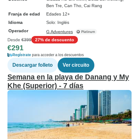
Ben Tre
, Can Tho
, Cai Rang
Franja de edad
Edades 12+
Idioma
Solo: Inglés
Operador
G Adventures
Desde
€399
27% de descuento
€291
Regístrate
para acceder a los descuentos
Descargar folleto
Ver circuito
Semana en la playa de Danang y My
Khe (Superior) - 7 días