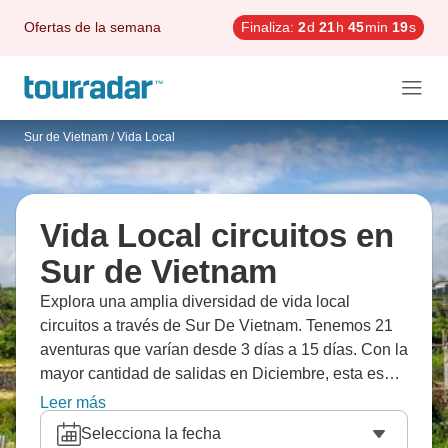
Ofertas de la semana
Finaliza:
2
d
21
h
45
min
18
s
Sur de Vietnam
/
Vida Local
Vida Local circuitos en
Sur de Vietnam
Explora una amplia diversidad de vida local
circuitos a través de Sur De Vietnam. Tenemos 21
aventuras que varían desde 3 días a 15 días. Con la
mayor cantidad de salidas en Diciembre, esta es
también la época más popular del año.
Leer más
Selecciona la fecha