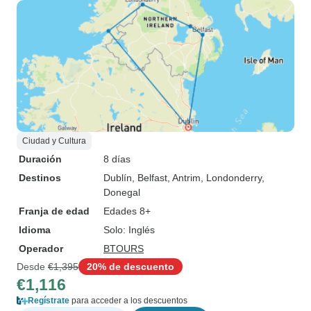
Ciudad y Cultura
Duración
8 días
Destinos
Dublín
, Belfast
, Antrim
, Londonderry
,
Donegal
Franja de edad
Edades 8+
Idioma
Solo: Inglés
Operador
BTOURS
Desde
€1,395
20% de descuento
€1,116
Regístrate
para acceder a los descuentos