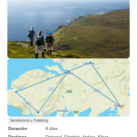
Senderismo y Trekking
Duración
8 días
Destinos
Donegal
, Glenties
, Ardara
, Kilcar
,