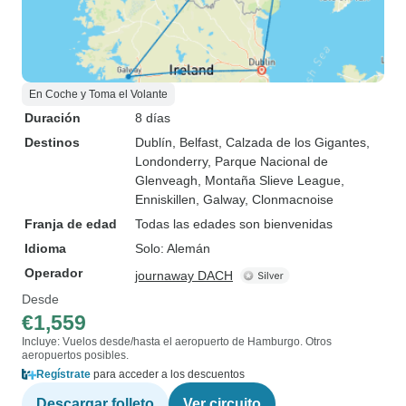
En Coche y Toma el Volante
Duración
8 días
Destinos
Dublín
, Belfast
, Calzada de los Gigantes
,
Londonderry
, Parque Nacional de
Glenveagh
, Montaña Slieve League
,
Enniskillen
, Galway
, Clonmacnoise
Franja de edad
Todas las edades son bienvenidas
Idioma
Solo: Alemán
Operador
journaway DACH
Desde
€1,559
Incluye: Vuelos desde/hasta el aeropuerto de Hamburgo. Otros
aeropuertos posibles.
Regístrate
para acceder a los descuentos
Descargar folleto
Ver circuito