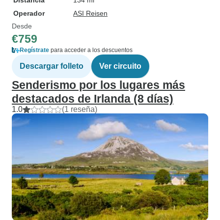
Distancia
134 mi
Operador
ASI Reisen
Desde
€759
Regístrate
para acceder a los descuentos
Descargar folleto
Ver circuito
Senderismo por los lugares más
destacados de Irlanda (8 días)
1.0
(1 reseña)