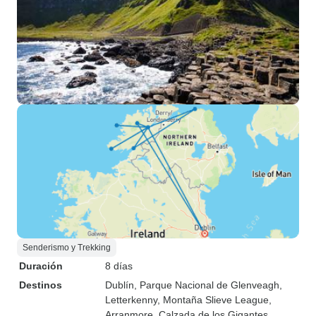
Senderismo y Trekking
Duración
8 días
Destinos
Dublín
, Parque Nacional de Glenveagh
,
Letterkenny
, Montaña Slieve League
,
Arranmore
, Calzada de los Gigantes
,