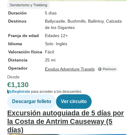
Senderismo y Trekking
Duración
5 días
Destinos
Ballycastle
, Bushmills
, Ballintoy
, Calzada
de los Gigantes
Franja de edad
Edades 12+
Idioma
Solo: Inglés
Valoración física
Fácil
Distancia
25 mi
Operador
Exodus Adventure Travels
Desde
€1,130
Regístrate
para acceder a los descuentos
Descargar folleto
Ver circuito
Excursión autoguiada de 5 días por
la Costa de Antrim Causeway (5
días)