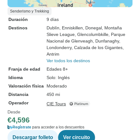
Senderismo y Trekking
Duración
9 días
Destinos
Dublín
, Enniskillen
, Donegal
, Montaña
Slieve League
, Glencolumbkille
, Parque
Nacional de Glenveagh
, Dunfanaghy
,
Londonderry
, Calzada de los Gigantes
,
Antrim
Ver todos los destinos
Franja de edad
Edades 8+
Idioma
Solo: Inglés
Valoración física
Moderado
Distancia
450 mi
Operador
CIE Tours
Desde
€4,596
Regístrate
para acceder a los descuentos
Descargar folleto
Ver circuito