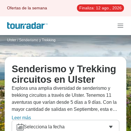
Ofertas de la semana
Finaliza:
12 ago., 2026
Ulster
/
Senderismo y Trekking
Senderismo y Trekking
circuitos en Ulster
Explora una amplia diversidad de senderismo y
trekking circuitos a través de Ulster. Tenemos 11
aventuras que varían desde 5 días a 9 días. Con la
mayor cantidad de salidas en Septiembre, esta es
también la época más popular del año.
Leer más
Selecciona la fecha