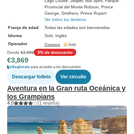
Lago Louise
, Jasper
, Isla Spirit
, Parque
Provincial del Monte Robson
, Prince
George
, Smithers
, Prince Rupert
Ver todos los destinos
Franja de edad
Todas las edades son bienvenidas
Idioma
Solo: Inglés
Operador
Cosmos
Desde
€3,999
3% de descuento
€3,869
Regístrate
para acceder a los descuentos
Descargar folleto
Ver circuito
Aventura en la Gran ruta Oceánica y
los Grampians
4.0
(1 reseña)