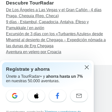
Descubre TourRadar
De Los Ángeles a Las Vegas y el Gran Cañón - 4 días
Praga, Chequia (Rep. Checa)
9 días - Estambul, Capadocia, Antalya, Éfeso y
Pamukkale / en avión
Excursión de 3 días con los «Turbantes Azules» desde
Mhamid al desierto de Chegaga – Expedición nómada a
las dunas de Erg Chegaga
Aventura en velero por Croacia
Regístrate y ahorra
Únete a TourRadar+ y
ahorra hasta un 7%
en nuestras 50.000 aventuras.
Ayuda
Contacta con nosotros
España +34 933 938 984
Correo electrónico: support@tourradar.com
Selecciona el idioma
EN
DE
ES
FR
NL