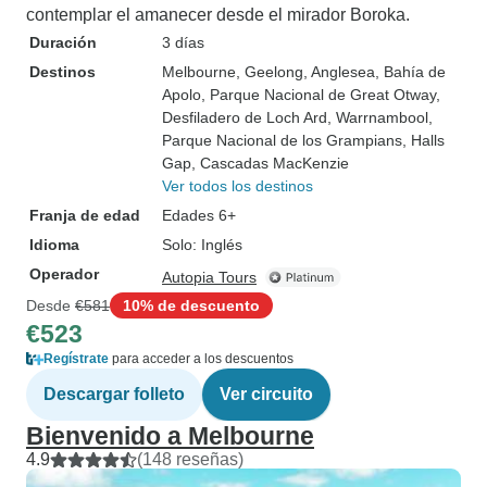
contemplar el amanecer desde el mirador Boroka.
Duración
3 días
Destinos
Melbourne
, Geelong
, Anglesea
, Bahía de
Apolo
, Parque Nacional de Great Otway
,
Desfiladero de Loch Ard
, Warrnambool
,
Parque Nacional de los Grampians
, Halls
Gap
, Cascadas MacKenzie
Ver todos los destinos
Franja de edad
Edades 6+
Idioma
Solo: Inglés
Operador
Autopia Tours
Desde
€581
10% de descuento
€523
Regístrate
para acceder a los descuentos
Descargar folleto
Ver circuito
Bienvenido a Melbourne
4.9
(148 reseñas)