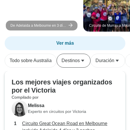
De Adelaida a Melbourne en 3 días
Circuito de Murray a Moun
por tierra vía Grampians y Great
Trail - fin de semana en 
Ocean Road
Ver más
Todo sobre Australia
Destinos
Duración
Los mejores viajes organizados
por el Victoria
Compilado por
Melissa
Experto en circuitos por Victoria
Circuito Great Ocean Road en Melbourne