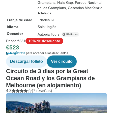
Grampians
, Halls Gap
, Parque Nacional
de los Grampians
, Cascadas MacKenzie
,
Adelaida
Franja de edad
Edades 6+
Idioma
Solo: Inglés
Operador
Autopia Tours
Desde
€581
10% de descuento
€523
Regístrate
para acceder a los descuentos
Descargar folleto
Ver circuito
Circuito de 3 días por la Great
Ocean Road y los Grampians de
Melbourne (en alojamiento)
4.3
(7 reseñas)