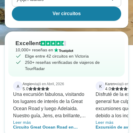
Ver circuitos
Excellent
10,000+ reseñas en
Elige entre 42 circuitos en Victoria
250+ reseñas verificadas de viajeros de
TourRadar
Angie
•
viajó en Abril, 2026
Karen
•
viajó en 
A
K
5.0
4.0
Una excursión fabulosa, visitando
Disfruté de la exp
los lugares de interés de la Great
general fue culpa
Ocean Road y luego Adelaida.
excursiones que 
Nuestro guía, Jens, era brillante,
debido a los ince
Leer más
Leer más
muy informado, amable y con un
estuvo bien,
Circuito Great Ocean Road en
Excursión de avent
gran sentido del humor. Nos