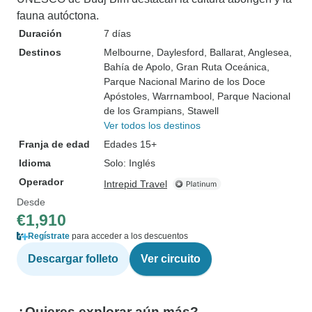
fauna autóctona.
Duración
7 días
Destinos
Melbourne
, Daylesford
, Ballarat
, Anglesea
,
Bahía de Apolo
, Gran Ruta Oceánica
,
Parque Nacional Marino de los Doce
Apóstoles
, Warrnambool
, Parque Nacional
de los Grampians
, Stawell
Ver todos los destinos
Franja de edad
Edades 15+
Idioma
Solo: Inglés
Operador
Intrepid Travel
Desde
€1,910
Regístrate
para acceder a los descuentos
Descargar folleto
Ver circuito
¿Quieres explorar aún más?