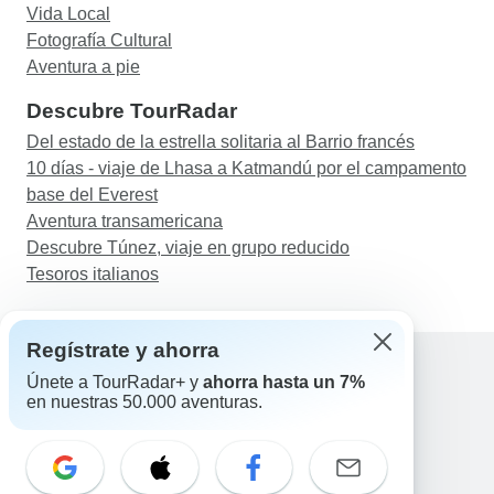
Vida Local
Fotografía Cultural
Aventura a pie
Descubre TourRadar
Del estado de la estrella solitaria al Barrio francés
10 días - viaje de Lhasa a Katmandú por el campamento
base del Everest
Aventura transamericana
Descubre Túnez, viaje en grupo reducido
Tesoros italianos
Regístrate y ahorra
Únete a TourRadar+ y
ahorra hasta un 7%
en nuestras 50.000 aventuras.
Ayuda
Contacta con nosotros
España +34 933 938 984
Correo electrónico: support@tourradar.com