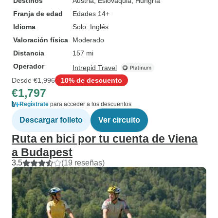
Destinos
Austria
, Eslovaquia
, Hungría
Franja de edad
Edades 14+
Idioma
Solo: Inglés
Valoración física
Moderado
Distancia
157 mi
Operador
Intrepid Travel
Desde
€1,996
10% de descuento
€1,797
Regístrate
para acceder a los descuentos
Descargar folleto
Ver circuito
Ruta en bici por tu cuenta de Viena
a Budapest
3.5
(19 reseñas)