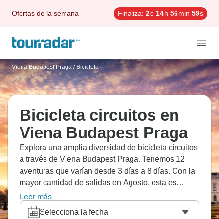
Ofertas de la semana
Finaliza:
2
d
14
h
56
min
58
s
Viena Budapest Praga
/
Bicicleta
Bicicleta circuitos en
Viena Budapest Praga
Explora una amplia diversidad de bicicleta circuitos
a través de Viena Budapest Praga. Tenemos 12
aventuras que varían desde 3 días a 8 días. Con la
mayor cantidad de salidas en Agosto, esta es
también la época más popular del año.
Leer más
Selecciona la fecha