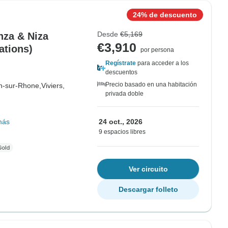
24% de descuento
Desde
€5,169
nza & Niza
€3,910
ations)
por persona
Regístrate
para acceder a los
descuentos
Precio basado en una habitación
n-sur-Rhone,
Viviers,
privada doble
más
24 oct., 2026
9 espacios libres
Ver circuito
Descargar folleto