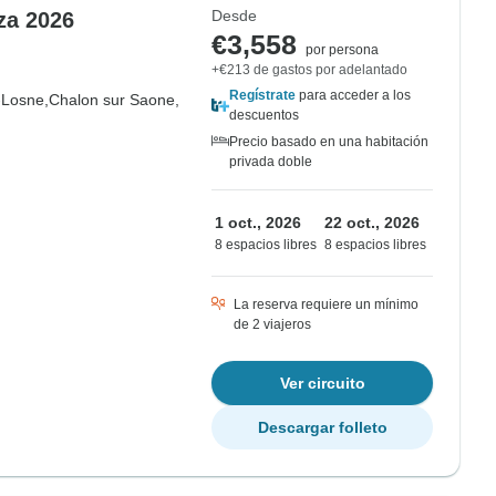
Desde
za 2026
€3,558
por persona
+€213 de gastos por adelantado
Regístrate
para acceder a los
-Losne,
Chalon sur Saone,
descuentos
Precio basado en una habitación
privada doble
1 oct., 2026
22 oct., 2026
8 espacios libres
8 espacios libres
La reserva requiere un mínimo
de 2 viajeros
Ver circuito
Descargar folleto