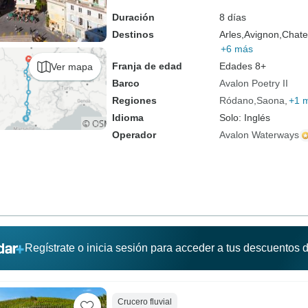
Duración
8 días
Destinos
Arles,
Avignon,
Chate
+6 más
Franja de edad
Edades 8+
Ver mapa
Barco
Avalon Poetry II
Regiones
Ródano
Saona
+1 
Idioma
Solo: Inglés
Operador
Avalon Waterways
Regístrate o inicia sesión para acceder a tus descuentos
Crucero fluvial