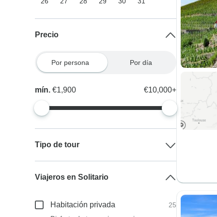
26
27
28
29
30
31
Precio
Por persona
Por día
mín.
€1,900
€10,000+
Tipo de tour
Viajeros en Solitario
Habitación privada
25