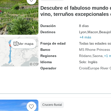
Descubre el fabuloso mundo d
vino, terruños excepcionales 
Saona (crucero puerto a puer
Duración
8 días
Destinos
Lyon,
Macon,
Beaujol
+4 más
Franja de edad
Todas las edades s
Ver mapa
Barco
MS Rhone Princess
Regiones
Ródano
Saona
+1 
Idioma
Solo: Inglés
Operador
CroisiEurope River 
Crucero fluvial