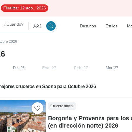
Finaliza:
12 ago., 2026
¿Cuándo?
2
Destinos
Estilos
Mo
ctubre 2026
26
Ene '27
Feb '27
Dic '26
Mar '27
mejores cruceros en Saona para Octubre 2026
Crucero fluvial
Borgoña y Provenza para los 
(en dirección norte) 2026