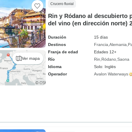
Crucero fluvial
Rin y Ródano al descubierto 
del vino (en dirección norte) 
Duración
15 días
Destinos
Francia
Alemania
Pa
Franja de edad
Edades 12+
Ver mapa
Río
Rin
Ródano
Saona
Idioma
Solo: Inglés
Operador
Avalon Waterways