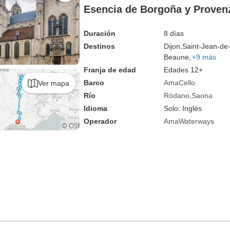
Esencia de Borgoña y Proven
Duración
8 días
Destinos
Dijon,
Saint-Jean-de
Beaune,
+9 más
Franja de edad
Edades 12+
Barco
AmaCello
Ver mapa
Río
Ródano
Saona
Idioma
Solo: Inglés
Operador
AmaWaterways