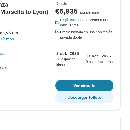
Desde
nza
€6,935
 Marsella to Lyon)
por persona
Regístrate
para acceder a los
descuentos
Precio basado en una habitación
on,
Viviers,
privada doble
+2 más
más
3 oct., 2026
17 oct., 2026
10 espacios
9 espacios libres
libres
Ver circuito
Descargar folleto