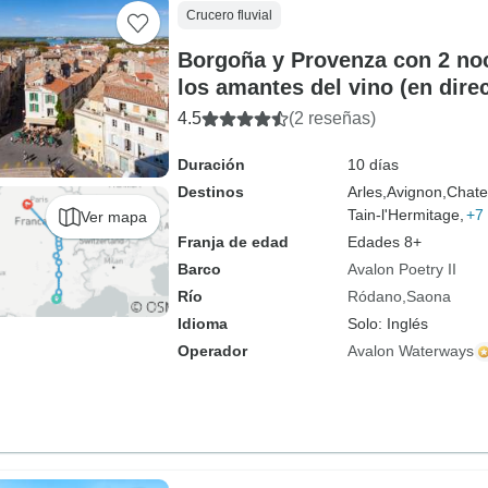
Crucero fluvial
Borgoña y Provenza con 2 noc
los amantes del vino (en dire
4.5
(2 reseñas)
Duración
10 días
Destinos
Arles,
Avignon,
Chate
Tain-l'Hermitage,
+7
Ver mapa
Franja de edad
Edades 8+
Barco
Avalon Poetry II
Río
Ródano
Saona
Idioma
Solo: Inglés
Operador
Avalon Waterways