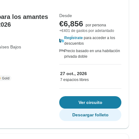
Desde
para los amantes
€6,856
2026
por persona
+€401 de gastos por adelantado
Regístrate
para acceder a los
descuentos
íses Bajos
Precio basado en una habitación
privada doble
27 oct., 2026
7 espacios libres
Ver circuito
Descargar folleto