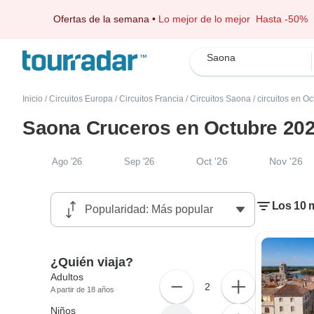
Ofertas de la semana
•
Lo mejor de lo mejor
Hasta -50%
Saona
Inicio
/
Circuitos Europa
/
Circuitos Francia
/
Circuitos Saona
/
circuitos en O
Saona Cruceros en Octubre 20
Oct '26
Nov '26
Ago '26
Sep '26
Los 10 
¿Quién viaja?
Adultos
2
A partir de 18 años
Niños