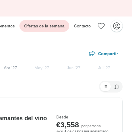
mentos
Ofertas de la semana
Contacto
Compartir
Abr '27
May '27
Jun '27
Jul '27
Desde
amantes del vino
€3,558
por persona
+€201 de gastos por adelantado