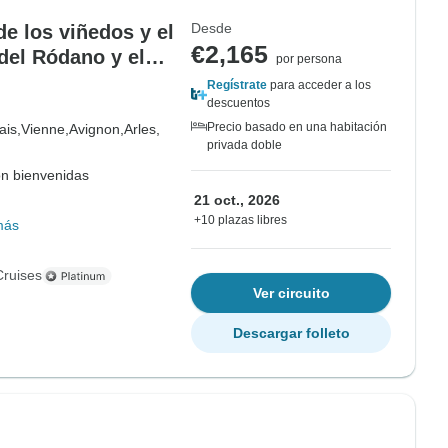
Desde
e los viñedos y el
€2,165
del Ródano y el
por persona
to)
Regístrate
para acceder a los
descuentos
Precio basado en una habitación
ais,
Vienne,
Avignon,
Arles,
privada doble
on bienvenidas
21 oct., 2026
+10 plazas libres
más
Cruises
Ver circuito
Descargar folleto