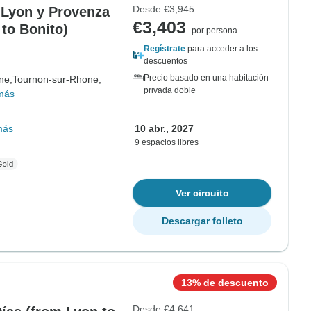
Desde
€3,945
 Lyon y Provenza
€3,403
 to Bonito)
por persona
Regístrate
para acceder a los
descuentos
Precio basado en una habitación
ne,
Tournon-sur-Rhone,
privada doble
más
más
10 abr., 2027
9 espacios libres
Ver circuito
Descargar folleto
13% de descuento
Desde
€4,641