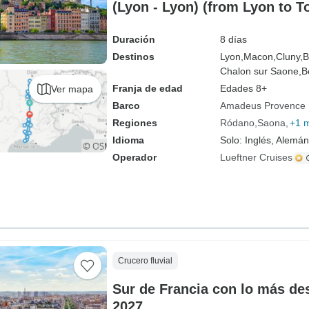
(Lyon - Lyon) (from Lyon to 
Duración
8 días
Destinos
Lyon,
Macon,
Cluny,
B
Chalon sur Saone,
B
Franja de edad
Edades 8+
Ver mapa
Barco
Amadeus Provence
Regiones
Ródano
Saona
+1 
Idioma
Solo: Inglés, Alemán
Operador
Lueftner Cruises
Crucero fluvial
Sur de Francia con lo más de
2027