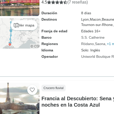
4.5
(7 reseñas)
Duración
8 días
Destinos
Lyon,
Macon,
Beaune
Tournon-sur-Rhone,
Ver mapa
Franja de edad
Edades 16+
Barco
S.S. Catherine
Regiones
Ródano
Saona
+1 
Idioma
Solo: Inglés
Operador
Uniworld Boutique Ri
Crucero fluvial
Francia al Descubierto: Sena
noches en la Costa Azul