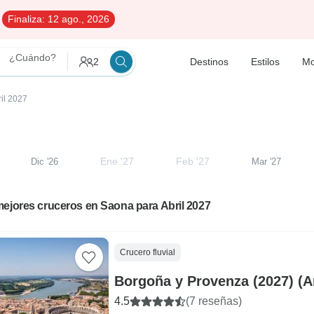
Finaliza:
12 ago., 2026
¿Cuándo?
2
Destinos
Estilos
Mo
ril 2027
Ene '27
Feb '27
Dic '26
Mar '27
ejores cruceros en Saona para Abril 2027
Crucero fluvial
Borgoña y Provenza (2027) (Ar
4.5
(7 reseñas)