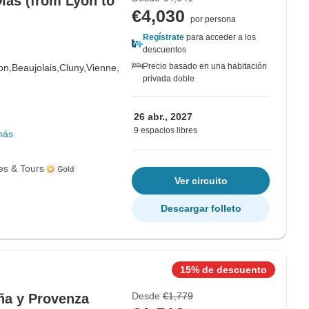
Días (from Lyon to
€4,030
por persona
Regístrate
para acceder a los
descuentos
Precio basado en una habitación
on,
Beaujolais,
Cluny,
Vienne,
privada doble
26 abr., 2027
9 espacios libres
más
es & Tours
Ver circuito
Descargar folleto
15% de descuento
Desde
€1,779
oña y Provenza