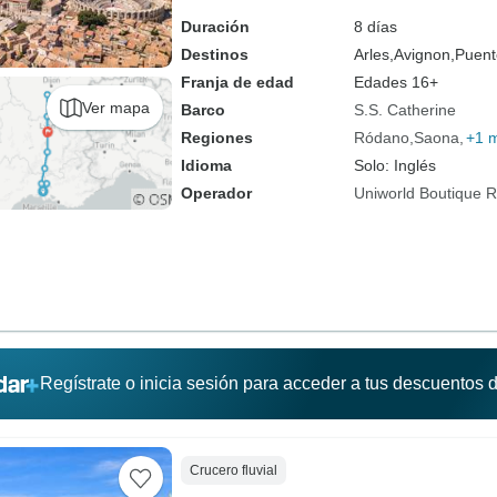
Duración
8 días
Destinos
Arles,
Avignon,
Puent
Franja de edad
Edades 16+
Ver mapa
Barco
S.S. Catherine
Regiones
Ródano
Saona
+1 
Idioma
Solo: Inglés
Operador
Uniworld Boutique Ri
Regístrate o inicia sesión para acceder a tus descuentos
Crucero fluvial