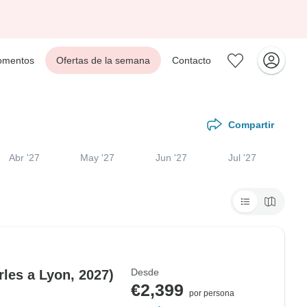
mentos
Ofertas de la semana
Contacto
Compartir
Abr '27
May '27
Jun '27
Jul '27
Desde
les a Lyon, 2027)
€2,399
por persona