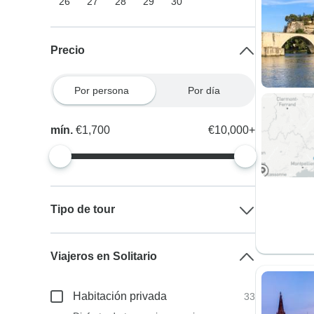
26
27
28
29
30
Precio
Por persona
Por día
mín.
€1,700
€10,000+
Tipo de tour
Viajeros en Solitario
Habitación privada
33