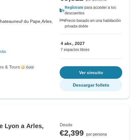
Regístrate
para acceder a los
descuentos
Precio basado en una habitación
hateauneuf du Pape,
Arles,
privada doble
4 abr., 2027
7 espacios libres
más
es & Tours
Ver circuito
Descargar folleto
Desde
e Lyon a Arles,
€2,399
por persona