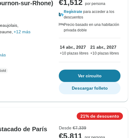
€1,512
Tournon-sur-Rhone)
por persona
Regístrate
para acceder a los
descuentos
Precio basado en una habitación
eaujolais,
privada doble
eaune,
+12 más
14 abr., 2027
21 abr., 2027
+10 plazas libres
+10 plazas libres
más
Ver circuito
Descargar folleto
21% de descuento
Desde
€7,339
stacado de París
€5,811
por persona