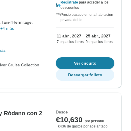
Regístrate
para acceder a los
descuentos
Precio basado en una habitación
privada doble
,
Tain-l'Hermitage,
+4 más
11 abr., 2027
25 abr., 2027
7 espacios libres
9 espacios libres
más
Ver circuito
ver Cruise Collection
Descargar folleto
Desde
 y Ródano con 2
€10,630
por persona
+€436 de gastos por adelantado