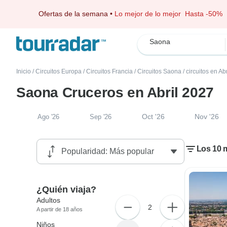
Ofertas de la semana
•
Lo mejor de lo mejor
Hasta -50%
Saona
Inicio
/
Circuitos Europa
/
Circuitos Francia
/
Circuitos Saona
/
circuitos en Ab
Saona Cruceros en Abril 2027
Oct '26
Nov '26
Ago '26
Sep '26
Los 10 m
¿Quién viaja?
Adultos
2
A partir de 18 años
Niños