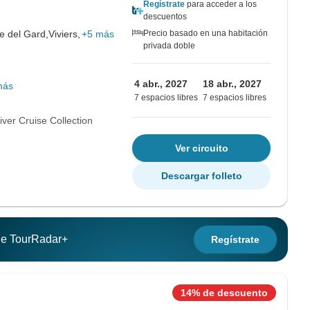
Regístrate
para acceder a los
descuentos
e del Gard,
Viviers,
+5 más
Precio basado en una habitación
privada doble
4 abr., 2027
18 abr., 2027
más
7 espacios libres
7 espacios libres
ver Cruise Collection
Ver circuito
Descargar folleto
 de TourRadar+
Regístrate
14% de descuento