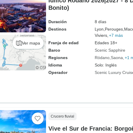
Idílico Ródano 2026|2027 - 8 
Bonito)
Duración
8 días
Destinos
Lyon,
Perouges,
Mac
Viviers,
+7 más
Franja de edad
Edades 18+
Ver mapa
Barco
Scenic Sapphire
Regiones
Ródano
Saona
+1 
Idioma
Solo: Inglés
Operador
Scenic Luxury Cruis
Crucero fluvial
Vive el Sur de Francia: Borg