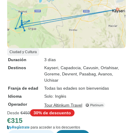
Ciudad y Cultura
Duración
3 días
Destinos
Kayseri
, Capadocia
, Cavusin
, Ortahisar
,
Goreme
, Devrent
, Pasabag
, Avanos
,
Uchisar
Franja de edad
Todas las edades son bienvenidas
Idioma
Solo: Inglés
Operador
Tour Altinkum Travel
Desde
€450
30% de descuento
€315
Regístrate
para acceder a los descuentos