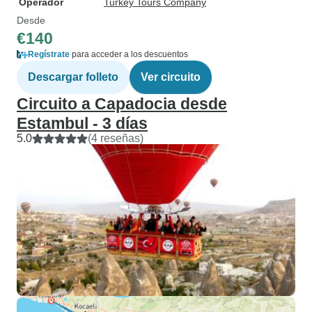
Operador
Turkey Tours Company
Desde
€140
Regístrate
para acceder a los descuentos
Descargar folleto
Ver circuito
Circuito a Capadocia desde
Estambul - 3 días
5.0
(4 reseñas)