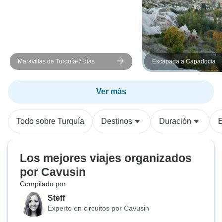
El viaje de vuelt
incidentes. Ademá
petición de propin
mediocre experie
mal sabor de boc
Maravillas de Turquía-7 días
Escapada a Capadocia
recomendaría est
sugeriría no hacer
Ver más
Todo sobre Turquía
Destinos
Duración
E
Los mejores viajes organizados
por Cavusin
Compilado por
Steff
Experto en circuitos por Cavusin