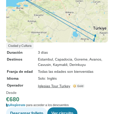
Ciudad y Cultura
Duración
3 días
Destinos
Estambul
, Capadocia
, Goreme
, Avanos
,
Cavusin
, Kaymakli
, Derinkuyu
Franja de edad
Todas las edades son bienvenidas
Idioma
Solo: Inglés
Operador
Iglesias Tour Turkey
Desde
€680
Regístrate
para acceder a los descuentos
Descargar folleto
Ver circuito