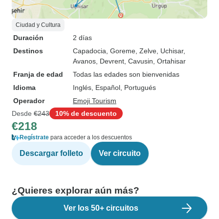
Ciudad y Cultura
Duración
2 días
Destinos
Capadocia
, Goreme
, Zelve
, Uchisar
,
Avanos
, Devrent
, Cavusin
, Ortahisar
Franja de edad
Todas las edades son bienvenidas
Idioma
Inglés, Español, Portugués
Operador
Emoji Tourism
Desde
€243
10% de descuento
€218
Regístrate
para acceder a los descuentos
Descargar folleto
Ver circuito
¿Quieres explorar aún más?
Ver los 50+ circuitos