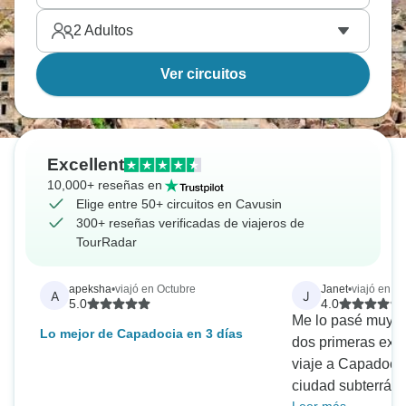
2
Adultos
Ver circuitos
Excellent
10,000+ reseñas en
Elige entre 50+ circuitos en Cavusin
300+ reseñas verificadas de viajeros de
TourRadar
apeksha
•
viajó en Octubre
Janet
•
viajó en A
A
J
5.0
4.0
Me lo pasé muy b
Lo mejor de Capadocia en 3 días
dos primeras exc
viaje a Capadocia.
ciudad subterráne