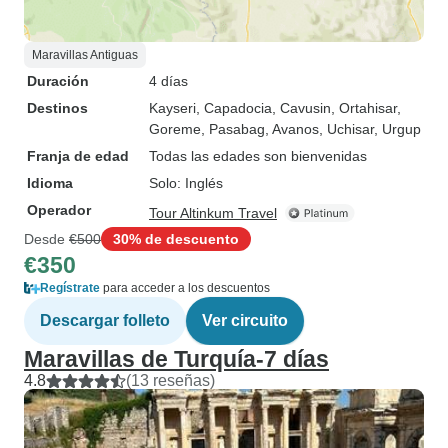
Maravillas Antiguas
Duración
4 días
Destinos
Kayseri
, Capadocia
, Cavusin
, Ortahisar
,
Goreme
, Pasabag
, Avanos
, Uchisar
, Urgup
Franja de edad
Todas las edades son bienvenidas
Idioma
Solo: Inglés
Operador
Tour Altinkum Travel
Desde
€500
30% de descuento
€350
Regístrate
para acceder a los descuentos
Descargar folleto
Ver circuito
Maravillas de Turquía-7 días
4.8
(13 reseñas)