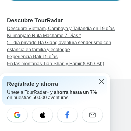
Descubre TourRadar
Descubre Vietnam, Camboya y Tailandia en 19 días
Kilimanjaro Ruta Machame 7 Días *
5 - día privado Ha Giang aventura senderismo con
estancia en familia y ecolodge
Experiencia Bali 15 días
En las montañas Tian-Shan y Pamir (Osh-Osh)
Regístrate y ahorra
Únete a TourRadar+ y
ahorra hasta un 7%
en nuestras 50.000 aventuras.
Ayuda
Contacta con nosotros
España +34 933 938 984
Correo electrónico: support@tourradar.com
Selecciona el idioma
EN
DE
ES
FR
NL