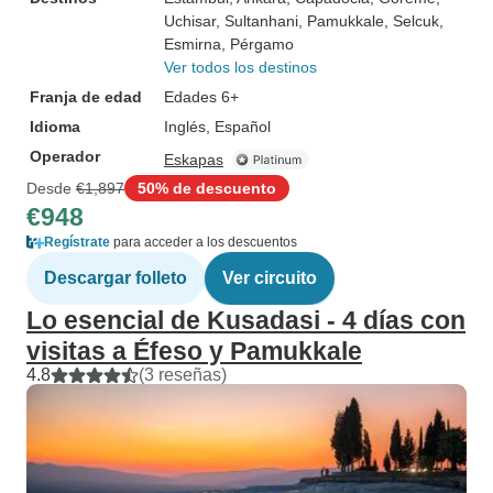
Uchisar
, Sultanhani
, Pamukkale
, Selcuk
,
Esmirna
, Pérgamo
Ver todos los destinos
Franja de edad
Edades 6+
Idioma
Inglés, Español
Operador
Eskapas
Desde
€1,897
50% de descuento
€948
Regístrate
para acceder a los descuentos
Descargar folleto
Ver circuito
Lo esencial de Kusadasi - 4 días con
visitas a Éfeso y Pamukkale
4.8
(3 reseñas)