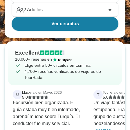
2
Adultos
Ver circuitos
Excellent
10,000+ reseñas en
Elige entre 50+ circuitos en Esmirna
4,700+ reseñas verificadas de viajeros de
TourRadar
Max
•
viajó en Mayo, 2026
Tour
•
viajó en Jul
M
T
5.0
5.0
Excursión bien organizada. El
Un viaje fantásti
guía estaba muy bien informado,
estupenda. Éram
aprendí mucho sobre Turquía. El
grupo de australi
conductor fue muy servicial.
neozelandeses y b