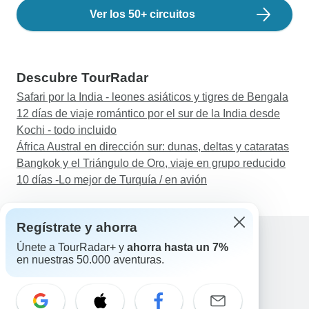
Ver los 50+ circuitos
Descubre TourRadar
Safari por la India - leones asiáticos y tigres de Bengala
12 días de viaje romántico por el sur de la India desde
Kochi - todo incluido
África Austral en dirección sur: dunas, deltas y cataratas
Bangkok y el Triángulo de Oro, viaje en grupo reducido
10 días -Lo mejor de Turquía / en avión
Regístrate y ahorra
Únete a TourRadar+ y
ahorra hasta un 7%
en nuestras 50.000 aventuras.
Ayuda
Contacta con nosotros
España +34 933 938 984
Correo electrónico: support@tourradar.com