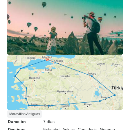
Maravillas Antiguas
Duración
7 días
Destinos
Estambul
, Ankara
, Capadocia
, Goreme
,