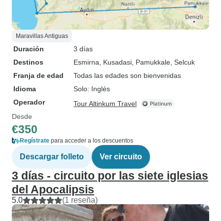
Maravillas Antiguas
Duración
3 días
Destinos
Esmirna
, Kusadasi
, Pamukkale
, Selcuk
Franja de edad
Todas las edades son bienvenidas
Idioma
Solo: Inglés
Operador
Tour Altinkum Travel
Desde
€350
Regístrate
para acceder a los descuentos
Descargar folleto
Ver circuito
3 días - circuito por las siete iglesias
del Apocalipsis
5.0
(1 reseña)