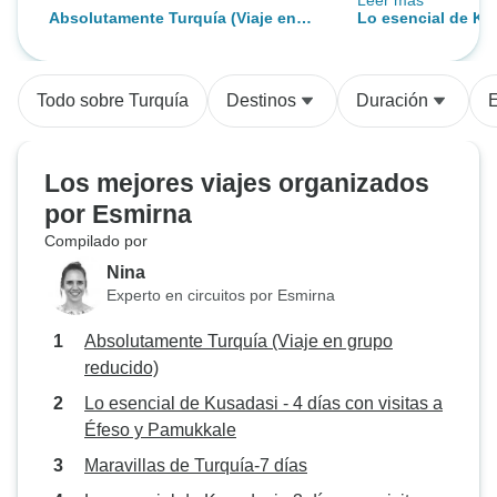
Leer más
pasamos genial, u
Absolutamente Turquía (Viaje en
Lo esencial de Kus
organizado con u
grupo reducido)
visitas a Éfeso y
profesional (Emre
recomendable...
Todo sobre Turquía
Destinos
Duración
E
Los mejores viajes organizados
por Esmirna
Compilado por
Nina
Experto en circuitos por Esmirna
Absolutamente Turquía (Viaje en grupo
reducido)
Lo esencial de Kusadasi - 4 días con visitas a
Éfeso y Pamukkale
Maravillas de Turquía-7 días