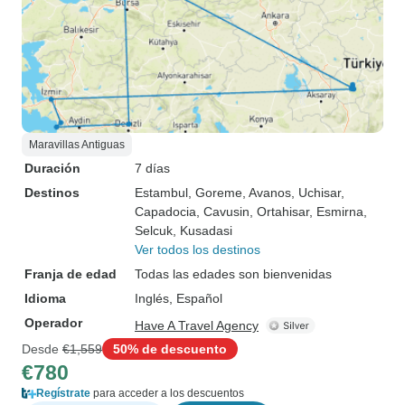
Maravillas Antiguas
Duración
7 días
Destinos
Estambul
, Goreme
, Avanos
, Uchisar
,
Capadocia
, Cavusin
, Ortahisar
, Esmirna
,
Selcuk
, Kusadasi
Ver todos los destinos
Franja de edad
Todas las edades son bienvenidas
Idioma
Inglés, Español
Operador
Have A Travel Agency
Desde
€1,559
50% de descuento
€780
Regístrate
para acceder a los descuentos