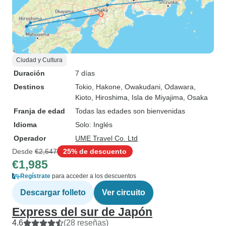
Ciudad y Cultura
Duración
7 días
Destinos
Tokio
, Hakone
, Owakudani
, Odawara
,
Kioto
, Hiroshima
, Isla de Miyajima
, Osaka
Franja de edad
Todas las edades son bienvenidas
Idioma
Solo: Inglés
Operador
UME Travel Co. Ltd
Desde
€2,647
25% de descuento
€1,985
Regístrate
para acceder a los descuentos
Descargar folleto
Ver circuito
Express del sur de Japón
4.6
(28 reseñas)