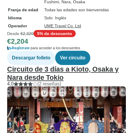
Fushimi
, Nara
, Osaka
Franja de edad
Todas las edades son bienvenidas
Idioma
Solo: Inglés
Operador
UME Travel Co. Ltd
Desde
€2,320
5% de descuento
€2,204
Regístrate
para acceder a los descuentos
Descargar folleto
Ver circuito
Circuito de 3 días a Kioto, Osaka y
Nara desde Tokio
4.0
(2 reseñas)