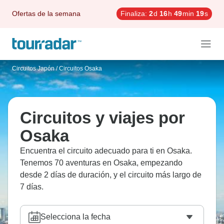
Ofertas de la semana
Finaliza:
2
d
16
h
49
min
18
s
Circuitos Japón
/
Circuitos Osaka
Circuitos y viajes por
Osaka
Encuentra el circuito adecuado para ti en Osaka.
Tenemos 70 aventuras en Osaka, empezando
desde 2 días de duración, y el circuito más largo de
7 días.
Selecciona la fecha