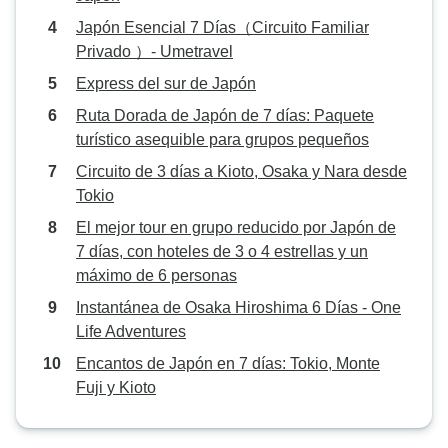
era muy simpátic
Japón Esencial 7 Días（Circuito Familiar
deseando comparti
Privado ）- Umetravel
historia local, la
recomendaciones
Express del sur de Japón
hubiéramos descu
Ruta Dorada de Japón de 7 días: Paquete
cuenta. El transp
turístico asequible para grupos pequeños
y cada parada me
Circuito de 3 días a Kioto, Osaka y Nara desde
combinación de l
Tokio
emblemáticos, joy
auténticas experi
El mejor tour en grupo reducido por Japón de
que este tour fue
7 días, con hoteles de 3 o 4 estrellas y un
especial. Recom
máximo de 6 personas
encarecidamente 
Instantánea de Osaka Hiroshima 6 Días - One
guiado de 7 días 
Life Adventures
visite Japón por 
Encantos de Japón en 7 días: Tokio, Monte
busque una exper
Fuji y Kioto
memorable y pers