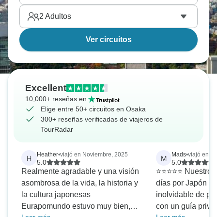
2
Adultos
Ver circuitos
Excellent
10,000+ reseñas en
Elige entre 50+ circuitos en Osaka
300+ reseñas verificadas de viajeros de
TourRadar
Heather
•
viajó en Noviembre, 2025
Mads
•
viajó en A
H
M
5.0
5.0
Realmente agradable y una visión
⭐⭐⭐⭐⭐ Nuestro tour privado de 7
asombrosa de la vida, la historia y
días por Japón fu
la cultura japonesas
inolvidable de pri
Eurapomundo estuvo muy bien,
con un guía priva