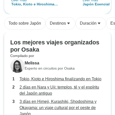
Leer más
Leer más
excepto el primer guía, que se
viaje fuera totalm
Tokio, Kioto e Hiroshima
Japón Esencial 7 
perdió información importante,
que cada detalle d
finalizando en Tokio
Familiar Privado 
pero Midori y Asa estuvieron
estaba cuidadosa
fantásticas.
sin dejar de ofrec
Todo sobre Japón
Destinos
Duración
Es
adaptarse a nuest
nuestro ritmo. Vi
maravillosa mezc
Los mejores viajes organizados
históricos, precio
por Osaka
barrios urbanos l
Compilado por
tranquilos lugares
cultural, lo que n
Melissa
una visión complet
Experto en circuitos por Osaka
las tradiciones y e
Tokio, Kioto e Hiroshima finalizando en Tokio
moderno de Japón. El itiner
estaba perfectame
2 días en Nara y Uji: templos, té y el espíritu
con suficientes vis
del Japón antiguo
cada día sin que 
3 días en Himeji, Kurashiki, Shodoshima y
nunca con prisas.
Okayama: un viaje cultural por el oeste de
tenía muchísimos
Japón