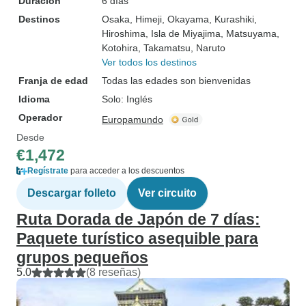
Duración
6 días
Destinos
Osaka
, Himeji
, Okayama
, Kurashiki
,
Hiroshima
, Isla de Miyajima
, Matsuyama
,
Kotohira
, Takamatsu
, Naruto
Ver todos los destinos
Franja de edad
Todas las edades son bienvenidas
Idioma
Solo: Inglés
Operador
Europamundo
Desde
€1,472
Regístrate
para acceder a los descuentos
Descargar folleto
Ver circuito
Ruta Dorada de Japón de 7 días:
Paquete turístico asequible para
grupos pequeños
5.0
(8 reseñas)