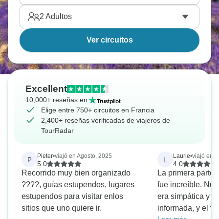
2
Adultos
Ver circuitos
Excellent
10,000+ reseñas en
Elige entre 750+ circuitos en Francia
2,400+ reseñas verificadas de viajeros de
TourRadar
Pieter
•
viajó en Agosto, 2025
Laurie
•
viajó en 
P
L
5.0
4.0
Recorrido muy bien organizado
La primera parte 
????, guías estupendos, lugares
fue increíble. Nu
estupendos para visitar enlos
era simpática y e
sitios que uno quiere ir.
informada, y el t