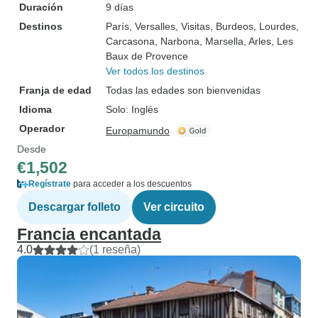
Duración
9 días
Destinos
París
, Versalles
, Visitas
, Burdeos
, Lourdes
,
Carcasona
, Narbona
, Marsella
, Arles
, Les
Baux de Provence
Ver todos los destinos
Franja de edad
Todas las edades son bienvenidas
Idioma
Solo: Inglés
Operador
Europamundo
Desde
€1,502
Regístrate
para acceder a los descuentos
Descargar folleto
Ver circuito
Francia encantada
4.0
(1 reseña)