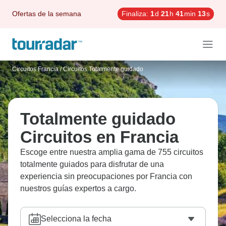
Ofertas de la semana
Finaliza:
1
d
21
h
41
min
12
s
Circuitos Francia
/
Circuitos Totalmente guidado
Totalmente guidado
Circuitos en Francia
Escoge entre nuestra amplia gama de 755 circuitos
totalmente guiados para disfrutar de una
experiencia sin preocupaciones por Francia con
nuestros guías expertos a cargo.
Selecciona la fecha