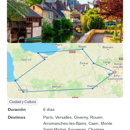
Ciudad y Cultura
Duración
6 días
Destinos
París
, Versalles
, Giverny
, Rouen
,
Arromanches-les-Bains
, Caen
, Monte
Saint-Michel
, Fougeres
, Chartres