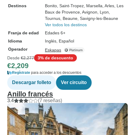
Destinos
Bonito
, Saint-Tropez
, Marsella
, Arles
, Les
Baux de Provence
, Avignon
, Lyon
,
Tournus
, Beaune
, Savigny-les-Beaune
Ver todos los destinos
Franja de edad
Edades 6+
Idioma
Inglés, Español
Operador
Eskapas
Desde
€2,277
3% de descuento
€2,209
Regístrate
para acceder a los descuentos
Descargar folleto
Ver circuito
Anillo francés
3.4
(7 reseñas)