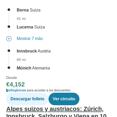
Berna
Suiza
41 mi
Lucerna
Suiza
Mostrar 7 más
Innsbruck
Austria
60 mi
Múnich
Alemania
Desde
€4,152
Regístrate
para acceder a los descuentos
Descargar folleto
Ver circuito
Alpes suizos y austriacos: Zúrich,
Innsbruck, Salzburgo y Viena en 10