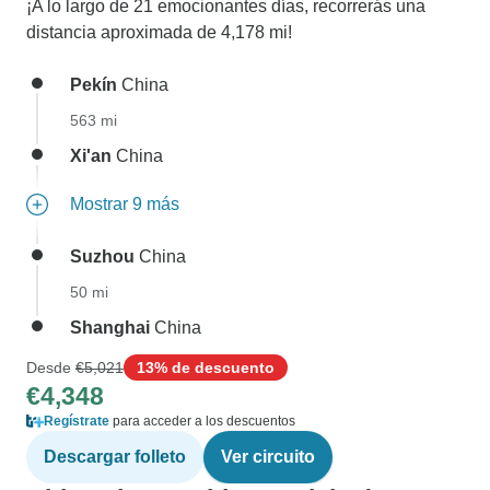
¡A lo largo de 21 emocionantes días, recorrerás una
distancia aproximada de 4,178 mi!
Pekín
China
563 mi
Xi'an
China
Mostrar 9 más
Suzhou
China
50 mi
Shanghai
China
Desde
€5,021
13% de descuento
€4,348
Regístrate
para acceder a los descuentos
Descargar folleto
Ver circuito