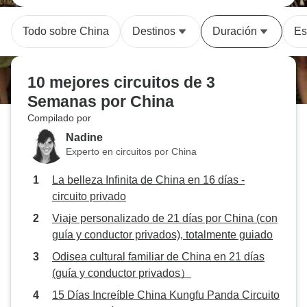
Todo sobre China
Destinos
Duración
Es
10 mejores circuitos de 3
Semanas por China
Compilado por
Nadine
Experto en circuitos por China
La belleza Infinita de China en 16 días -
circuito privado
Viaje personalizado de 21 días por China (con
guía y conductor privados), totalmente guiado
Odisea cultural familiar de China en 21 días
(guía y conductor privados）
15 Días Increíble China Kungfu Panda Circuito