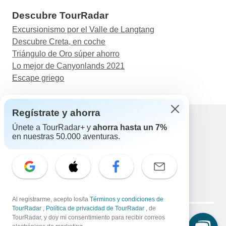
Descubre TourRadar
Excursionismo por el Valle de Langtang
Descubre Creta, en coche
Triángulo de Oro súper ahorro
Lo mejor de Canyonlands 2021
Escape griego
Regístrate y ahorra
Únete a TourRadar+ y
ahorra hasta un 7%
en nuestras 50.000 aventuras.
Ayuda
Contacta con nosotros
España +34 933 938 984
Correo electrónico: support@tourradar.com
Selecciona el idioma
EN
DE
ES
FR
NL
Al registrarme, acepto los/la
Términos y condiciones de
Copyright © TourRadar. Todos los derechos reservados.
TourRadar
,
Política de privacidad de TourRadar
, de
Aviso legal
TourRadar, y doy mi consentimiento para recibir correos
Política de privacidad
Cookies