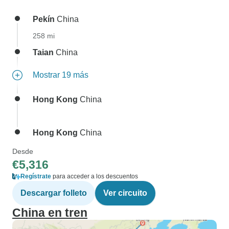
Pekín
China
258 mi
Taian
China
Mostrar 19 más
Hong Kong
China
Hong Kong
China
Desde
€5,316
Regístrate
para acceder a los descuentos
Descargar folleto
Ver circuito
China en tren