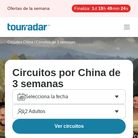
Ofertas de la semana
Finaliza:
1
d
19
h
49
min
23
s
Circuitos China
/
Circuitos de 3 semanas
Circuitos por China de
3 semanas
Selecciona la fecha
2
Adultos
Ver circuitos