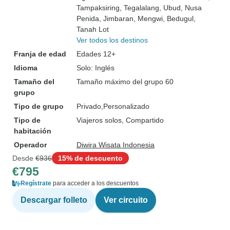
Tampaksiring
, Tegalalang
, Ubud
, Nusa
Penida
, Jimbaran
, Mengwi
, Bedugul
,
Tanah Lot
Ver todos los destinos
Franja de edad
Edades 12+
Idioma
Solo: Inglés
Tamaño del
Tamaño máximo del grupo 60
grupo
Tipo de grupo
Privado
Personalizado
Tipo de
Viajeros solos, Compartido
habitación
Operador
Diwira Wisata Indonesia
Desde
€936
15% de descuento
€795
Regístrate
para acceder a los descuentos
Descargar folleto
Ver circuito