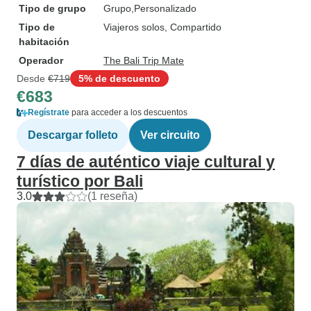
Tipo de grupo
Grupo
Personalizado
Tipo de
Viajeros solos, Compartido
habitación
Operador
The Bali Trip Mate
Desde
€719
5% de descuento
€683
Regístrate
para acceder a los descuentos
Descargar folleto
Ver circuito
7 días de auténtico viaje cultural y
turístico por Bali
3.0
(1 reseña)