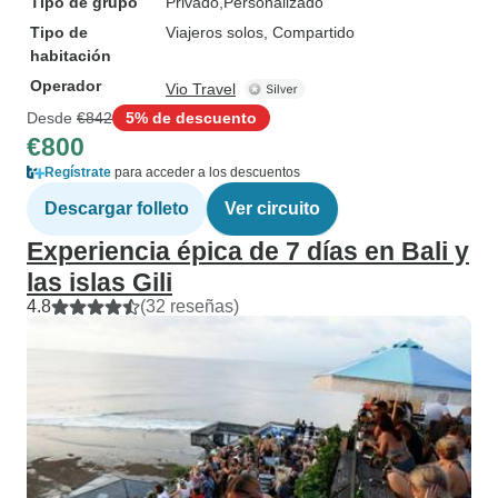
Tipo de grupo
Privado
Personalizado
Tipo de
Viajeros solos, Compartido
habitación
Operador
Vio Travel
Desde
€842
5% de descuento
€800
Regístrate
para acceder a los descuentos
Descargar folleto
Ver circuito
Experiencia épica de 7 días en Bali y
las islas Gili
4.8
(32 reseñas)