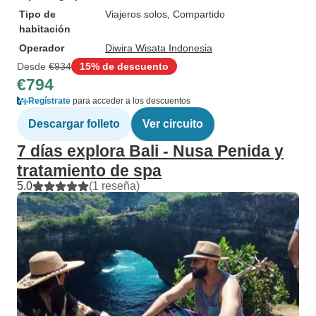
Tipo de
Viajeros solos, Compartido
habitación
Operador
Diwira Wisata Indonesia
Desde
€934
15% de descuento
€794
Regístrate
para acceder a los descuentos
Descargar folleto
Ver circuito
7 días explora Bali - Nusa Penida y
tratamiento de spa
5.0
(1 reseña)