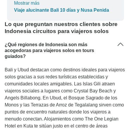
rodajas de pepino. Fue la comida más patética
Mostrar más
que he comido en toda mi vida, ¡¡y llevo décadas
Viaje alucinante Bali 10 días y Nusa Penida
viajando! Me causó muy mala impresión.
¿¡Estaban intentando ahorrarme unas rupias!?
Lo que preguntan nuestros clientes sobre
Indonesia circuitos para viajeros solos
¿Qué regiones de Indonesia son más
acogedoras para viajeros solos en tours
guiados?
Bali y Ubud destacan como destinos ideales para viajeros
solos gracias a sus redes turísticas establecidas y
comunidades locales amigables. Las Islas Gili atraen
viajeros sociales a lugares como Crystal Bay Beach y
Angels Billabong. En Ubud, el Bosque Sagrado de los
Monos y las Terrazas de Arroz de Tegalalang sirven como
puntos de encuentro naturales donde los viajeros a
menudo conectan. Alojamientos como The One Legian
Hotel en Kuta te sitúan justo en el centro de áreas