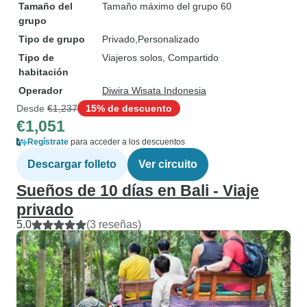
Tamaño del
Tamaño máximo del grupo 60
grupo
Tipo de grupo
Privado
Personalizado
Tipo de
Viajeros solos, Compartido
habitación
Operador
Diwira Wisata Indonesia
Desde
€1,237
15% de descuento
€1,051
Regístrate
para acceder a los descuentos
Descargar folleto
Ver circuito
Sueños de 10 días en Bali - Viaje
privado
5.0
(3 reseñas)