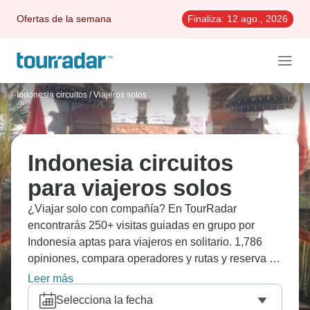
Ofertas de la semana
Finaliza:
12 ago., 2026
Indonesia circuitos
/
Viajeros solos
Indonesia circuitos
para viajeros solos
¿Viajar solo con compañía? En TourRadar
encontrarás 250+ visitas guiadas en grupo por
Indonesia aptas para viajeros en solitario. 1,786
opiniones, compara operadores y rutas y reserva el
mejor viaje de ida y vuelta de forma flexible.
Leer más
Selecciona la fecha