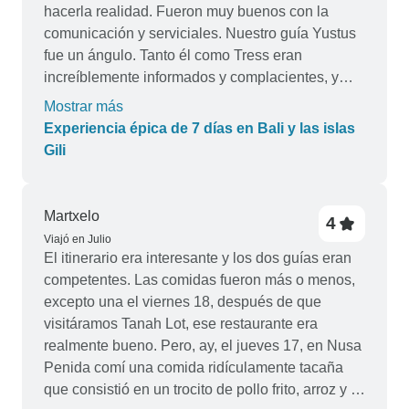
hacerla realidad. Fueron muy buenos con la
comunicación y serviciales. Nuestro guía Yustus
fue un ángulo. Tanto él como Tress eran
increíblemente informados y complacientes, y
siempre se aseguraban de que estuviéramos
Mostrar más
contentos y atendidos. Los hoteles estaban
Experiencia épica de 7 días en Bali y las islas
limpios, la comida era deliciosa y, en general, fue
Gili
una experiencia maravillosa. No puedo
recomendar este tour lo suficiente, fue realmente
un viaje inolvidable.
Martxelo
4
Viajó en Julio
El itinerario era interesante y los dos guías eran
competentes. Las comidas fueron más o menos,
excepto una el viernes 18, después de que
visitáramos Tanah Lot, ese restaurante era
realmente bueno. Pero, ay, el jueves 17, en Nusa
Penida comí una comida ridículamente tacaña
que consistió en un trocito de pollo frito, arroz y 2