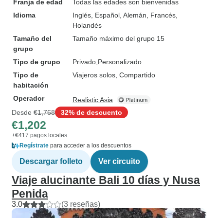
Franja de edad
Todas las edades son bienvenidas
Idioma
Inglés, Español, Alemán, Francés,
Holandés
Tamaño del
Tamaño máximo del grupo 15
grupo
Tipo de grupo
Privado
Personalizado
Tipo de
Viajeros solos, Compartido
habitación
Operador
Realistic Asia
Desde
€1,768
32% de descuento
€1,202
+€417 pagos locales
Regístrate
para acceder a los descuentos
Descargar folleto
Ver circuito
Viaje alucinante Bali 10 días y Nusa
Penida
3.0
(3 reseñas)