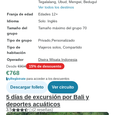
Tegalalang
, Ubud
, Mengwi
, Bedugul
Ver todos los destinos
Franja de edad
Edades 12+
Idioma
Solo: Inglés
Tamaño del
Tamaño máximo del grupo 70
grupo
Tipo de grupo
Privado
Personalizado
Tipo de
Viajeros solos, Compartido
habitación
Operador
Diwira Wisata Indonesia
Desde
€904
15% de descuento
€768
Regístrate
para acceder a los descuentos
Descargar folleto
Ver circuito
5 días de excursión por Bali y
deportes acuáticos
3.5
(2 reseñas)