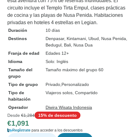
esta aventura con 75% de reservas individuales. El
circuito incluye el Templo Tirta Empul, clases prácticas
de cocina y las playas de Nusa Penida. Habitaciones
privadas en hoteles 4 estrellas en Legian.
Duración
10 días
Destinos
Denpasar
, Kintamani
, Ubud
, Nusa Penida
,
Bedugul
, Bali
, Nusa Dua
Franja de edad
Edades 12+
Idioma
Solo: Inglés
Tamaño del
Tamaño máximo del grupo 60
grupo
Tipo de grupo
Privado
Personalizado
Tipo de
Viajeros solos, Compartido
habitación
Operador
Diwira Wisata Indonesia
Desde
€1,284
15% de descuento
€1,091
Regístrate
para acceder a los descuentos