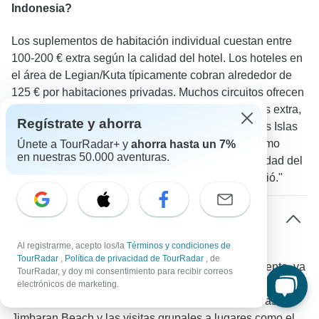
Indonesia?
Los suplementos de habitación individual cuestan entre
100-200 € extra según la calidad del hotel. Los hoteles en
el área de Legian/Kuta típicamente cobran alrededor de
125 € por habitaciones privadas. Muchos circuitos ofrecen
opciones de compartir habitación para evitar costes extra,
Regístrate y ahorra
especialmente en lugares como Bukit Lawang o las Islas
Gili. Un viajero de TourRadar reporta: "Reservé como
Únete a TourRadar+ y
ahorra hasta un 7%
en nuestras 50.000 aventuras.
viajero solo y me cobraron 100 € extra, pero la calidad del
Serela Legian Hotel y la experiencia general lo valió."
¿Qué tan fácil es conocer a otros viajeros
durante los tours guiados por Indonesia?
Al registrarme, acepto los/la
Términos y condiciones de
TourRadar
,
Política de privacidad de TourRadar
, de
Las actividades grupales naturalmente unen a la gente, ya
TourRadar, y doy mi consentimiento para recibir correos
sea rafting en aguas bravas en el Río Ayung o unirse a
electrónicos de marketing.
clases de cocina en Ubud. Las comidas compartidas en
Jimbaran Beach y las visitas grupales a lugares como el