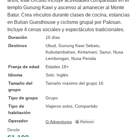
años, este circuito incluye actividades compartidas en el
templo Gunung Kawi y ascenso al amanecer al Monte
Batur. Crea vínculos durante clases de cocina, estancias
en Bulian Guesthouse y ciclismo grupal por Pakisan.
Incluye 4 cenas sociales y espectáculos tradicionales.
Duración
10 días
Destinos
Ubud
, Gunung Kawi Sebatu
,
Kubutambahan
, Kintamani
, Sanur
, Nusa
Lembongan
, Nusa Penida
Franja de edad
Edades 18+
Idioma
Solo: Inglés
Tamaño del
Tamaño máximo del grupo 16
grupo
Tipo de grupo
Grupo
Tipo de
Viajeros solos, Compartido
habitación
Operador
G Adventures
Desde