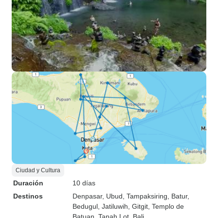
Ciudad y Cultura
Duración
10 días
Destinos
Denpasar
, Ubud
, Tampaksiring
, Batur
,
Bedugul
, Jatiluwih
, Gitgit
, Templo de
Batuan
, Tanah Lot
, Bali