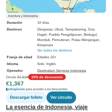
Aventura y Adrenalina
Duración
10 días
Destinos
Denpasar
, Ubud
, Tampaksiring
, Goa
Gajah
, Pueblo Pengelipuran
, Bedugul
,
Munduk
, Pemuteran
, Pulau Menjangan
,
Kintamani
Ver todos los destinos
Franja de edad
Edades 10+
Idioma
Solo: Inglés
Operador
Destination Services Indonesia
Desde
€1,519
10% de descuento
€1,367
Regístrate
para acceder a los descuentos
Descargar folleto
Ver circuito
La esencia de Indonesia, viaje