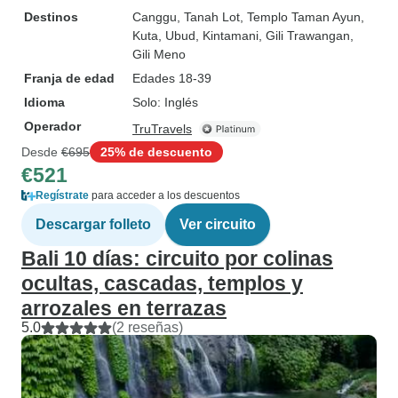
Destinos
Canggu
, Tanah Lot
, Templo Taman Ayun
,
Kuta
, Ubud
, Kintamani
, Gili Trawangan
,
Gili Meno
Franja de edad
Edades 18-39
Idioma
Solo: Inglés
Operador
TruTravels
Desde
€695
25% de descuento
€521
Regístrate
para acceder a los descuentos
Descargar folleto
Ver circuito
Bali 10 días: circuito por colinas
ocultas, cascadas, templos y
arrozales en terrazas
5.0
(2 reseñas)