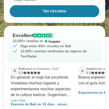
Ver circuitos
Excellent
10,000+ reseñas en
Elige entre 400+ circuitos en Bali
10,400+ reseñas verificadas de viajeros de
TourRadar
Ruth
•
viajó en Diciembre, 2025
Aymen
•
viajó en 
R
A
5.0
5.0
En general, el viaje fue excelente.
Buena experienci
Visitamos muchos lugares y
con el guía Azri
experimentamos muchos aspectos
Experiencia en Bal
de la cultura balinze. Sugeriríamos
Leer más
visitar más zonas en las montañas
Esencia de Bali en 10 días - circuito
y también revisar la selección de