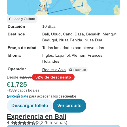
Ciudad y Cultura
Duración
10 días
Destinos
Bali
, Ubud
, Candi Dasa
, Besakih
, Mengwi
,
Bedugul
, Nusa Penida
, Nusa Dua
Franja de edad
Todas las edades son bienvenidas
Idioma
Inglés, Español, Alemán, Francés,
Holandés
Operador
Realistic Asia
Desde
€2,536
32% de descuento
€1,725
+€339 pagos locales
Regístrate
para acceder a los descuentos
Descargar folleto
Ver circuito
Experiencia en Bali
4.8
(3,226 reseñas)