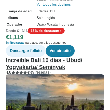
Ver todos los destinos
Franja de edad
Edades 12+
Idioma
Solo: Inglés
Operador
Diwira Wisata Indonesia
Desde
€1,316
15% de descuento
€1,119
Regístrate
para acceder a los descuentos
Descargar folleto
Ver circuito
Increíble Bali 10 días - Ubud/
Yogyakarta/ Seminyak
4.8
(9 reseñas)