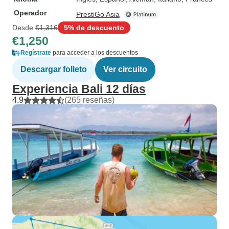
Operador
PrestiGo Asia
Desde
€1,316
5% de descuento
€1,250
Regístrate
para acceder a los descuentos
Descargar folleto
Ver circuito
Experiencia Bali 12 días
4.9
(265 reseñas)