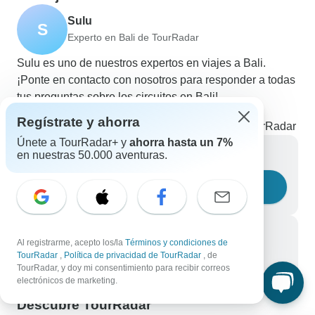
Sulu
S
Experto en Bali de TourRadar
Sulu es uno de nuestros expertos en viajes a Bali.
¡Ponte en contacto con nosotros para responder a todas
tus preguntas sobre los circuitos en Bali!
Elige entre +444 circuitos en Bali
Regístrate y ahorra
10,441 reseñas verificadas de clientes de TourRadar
Únete a TourRadar+ y
ahorra hasta un 7%
Escríbenos un mensaje
en nuestras 50.000 aventuras.
Haznos una pregunta
Llámanos
Al registrarme, acepto los/la
Términos y condiciones de
TourRadar
,
Política de privacidad de TourRadar
, de
+34 933 938 984
TourRadar, y doy mi consentimiento para recibir correos
electrónicos de marketing.
Descubre TourRadar