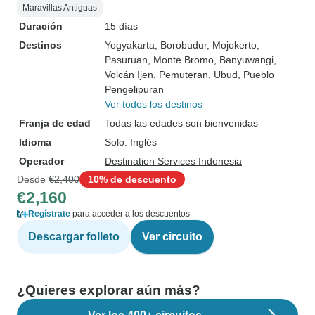
Maravillas Antiguas
Duración
15 días
Destinos
Yogyakarta
, Borobudur
, Mojokerto
,
Pasuruan
, Monte Bromo
, Banyuwangi
,
Volcán Ijen
, Pemuteran
, Ubud
, Pueblo
Pengelipuran
Ver todos los destinos
Franja de edad
Todas las edades son bienvenidas
Idioma
Solo: Inglés
Operador
Destination Services Indonesia
Desde
€2,400
10% de descuento
€2,160
Regístrate
para acceder a los descuentos
Descargar folleto
Ver circuito
¿Quieres explorar aún más?