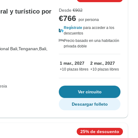
Desde
€902
ral y turístico por
€766
por persona
Regístrate
para acceder a los
descuentos
Precio basado en una habitación
privada doble
onal Bali,
Tenganan,
Bali,
1 mar., 2027
2 mar., 2027
+10 plazas libres
+10 plazas libres
esia
Ver circuito
Descargar folleto
25% de descuento