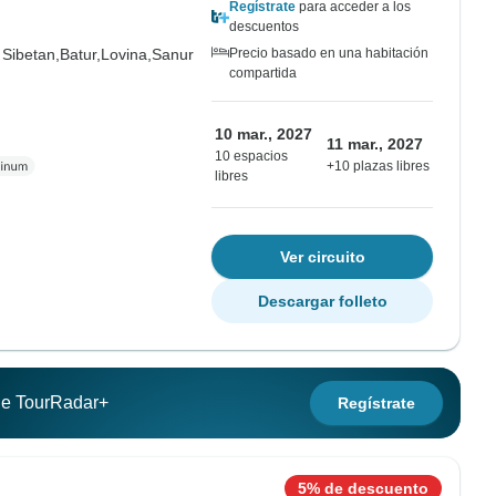
Regístrate
para acceder a los
descuentos
Sibetan,
Batur,
Lovina,
Sanur
Precio basado en una habitación
compartida
10 mar., 2027
11 mar., 2027
10 espacios
+10 plazas libres
libres
Ver circuito
Descargar folleto
 de TourRadar+
Regístrate
5% de descuento