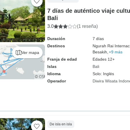
7 días de auténtico viaje cultu
Bali
3.0
(1 reseña)
Duración
7 días
Destinos
Ngurah Rai Internaci
Besakih,
+9 más
Ver mapa
Franja de edad
Edades 12+
Islas
Bali
Idioma
Solo: Inglés
Operador
Diwira Wisata Indon
De isla en isla