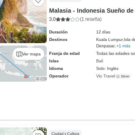
Malasia - Indonesia Sueño de
3.0
(1 reseña)
Duración
12 días
Destinos
Kuala Lumpur,
Isla 
Denpasar,
+1 más
Franja de edad
Todas las edades s
Ver mapa
Islas
Bali
Idioma
Solo: Inglés
Operador
Vio Travel
Ciudad y Cultura