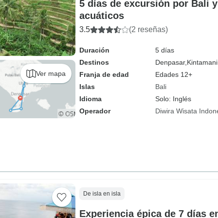
5 días de excursión por Bali 
acuáticos
3.5
(2 reseñas)
Duración
5 días
Destinos
Denpasar,
Kintamani
Ver mapa
Franja de edad
Edades 12+
Islas
Bali
Idioma
Solo: Inglés
Operador
Diwira Wisata Indon
De isla en isla
Experiencia épica de 7 días en