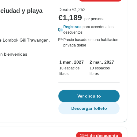
Desde
€1,252
 ciudad y playa
€1,189
por persona
Regístrate
para acceder a los
descuentos
de Lombok,
Gili Trawangan,
Precio basado en una habitación
privada doble
on bienvenidas
1 mar., 2027
2 mar., 2027
10 espacios
10 espacios
libres
libres
Ver circuito
Descargar folleto
15% de descuento