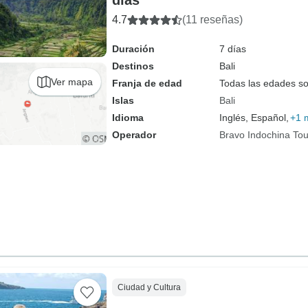
días
4.7
(11 reseñas)
Duración
7 días
Destinos
Bali
Ver mapa
Franja de edad
Todas las edades s
Islas
Bali
Idioma
Inglés, Español,
+1 
Operador
Bravo Indochina Tou
Ciudad y Cultura