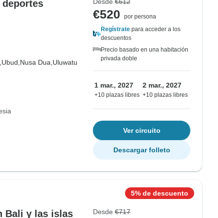
Desde
€612
y deportes
€520
por persona
Regístrate
para acceder a los
descuentos
Precio basado en una habitación
privada doble
,
Ubud,
Nusa Dua,
Uluwatu
1 mar., 2027
2 mar., 2027
+10 plazas libres
+10 plazas libres
esia
Ver circuito
Descargar folleto
5% de descuento
Desde
€717
 Bali y las islas