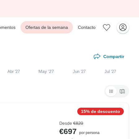
mentos
Ofertas de la semana
Contacto
Compartir
May '27
Abr '27
Jun '27
Jul '27
15% de descuento
Desde
€820
€697
por persona