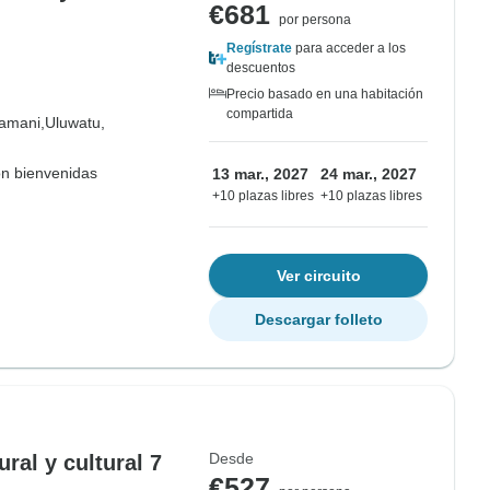
€681
por persona
Regístrate
para acceder a los
descuentos
Precio basado en una habitación
compartida
tamani,
Uluwatu,
on bienvenidas
13 mar., 2027
24 mar., 2027
+10 plazas libres
+10 plazas libres
Ver circuito
Descargar folleto
Desde
ural y cultural 7
€527