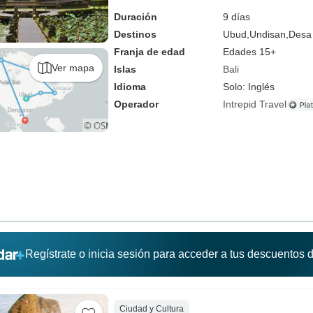
Duración
9 días
Destinos
Ubud,
Undisan,
Desa 
Franja de edad
Edades 15+
Ver mapa
Islas
Bali
Idioma
Solo: Inglés
Operador
Intrepid Travel
Regístrate o inicia sesión para acceder a tus descuentos
Ciudad y Cultura