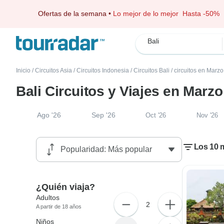
Ofertas de la semana
•
Lo mejor de lo mejor
Hasta -50%
Bali
Inicio
/
Circuitos Asia
/
Circuitos Indonesia
/
Circuitos Bali
/
circuitos en Marz
Bali Circuitos y Viajes en Marz
Ago '26
Sep '26
Oct '26
Nov '26
Los 10 m
¿Quién viaja?
Adultos
2
A partir de 18 años
Niños