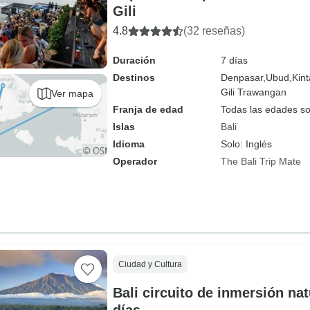
Gili
4.8
(32 reseñas)
Duración
7 días
Destinos
Denpasar,
Ubud,
Kin
Gili Trawangan
Ver mapa
Franja de edad
Todas las edades s
Islas
Bali
Idioma
Solo: Inglés
Operador
The Bali Trip Mate
Ciudad y Cultura
Bali circuito de inmersión nat