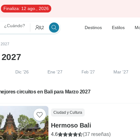
Finaliza:
12 ago., 2026
¿Cuándo?
2
Destinos
Estilos
Mo
o 2027
o 2027
Dic '26
Ene '27
Mar '27
Feb '27
ejores circuitos en Bali para Marzo 2027
Ciudad y Cultura
Hermoso Bali
4.6
(37 reseñas)