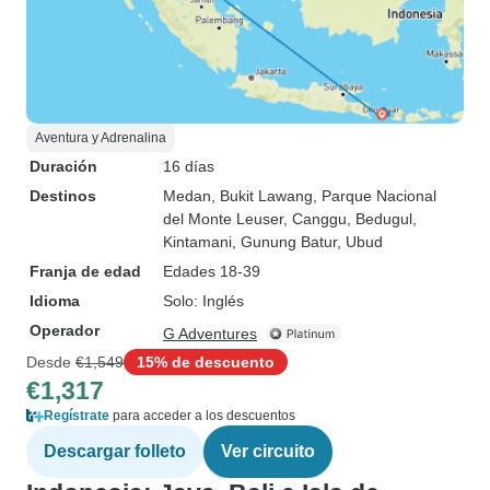
Aventura y Adrenalina
Duración
16 días
Destinos
Medan
, Bukit Lawang
, Parque Nacional
del Monte Leuser
, Canggu
, Bedugul
,
Kintamani
, Gunung Batur
, Ubud
Franja de edad
Edades 18-39
Idioma
Solo: Inglés
Operador
G Adventures
Desde
€1,549
15% de descuento
€1,317
Regístrate
para acceder a los descuentos
Descargar folleto
Ver circuito