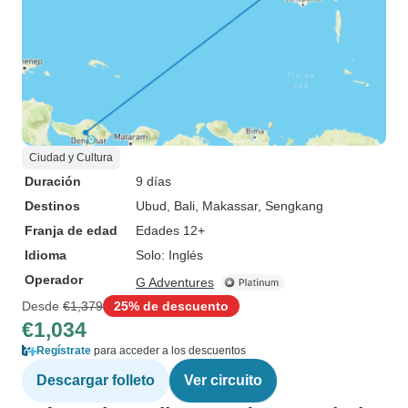
Ciudad y Cultura
Duración
9 días
Destinos
Ubud
, Bali
, Makassar
, Sengkang
Franja de edad
Edades 12+
Idioma
Solo: Inglés
Operador
G Adventures
Desde
€1,379
25% de descuento
€1,034
Regístrate
para acceder a los descuentos
Descargar folleto
Ver circuito