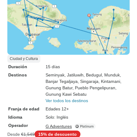
Ciudad y Cultura
Duración
15 días
Destinos
Seminyak
, Jatiluwih
, Bedugul
, Munduk
,
Banjar Tegaljaya
, Singaraja
, Kintamani
,
Gunung Batur
, Pueblo Pengelipuran
,
Gunung Kawi Sebatu
Ver todos los destinos
Franja de edad
Edades 12+
Idioma
Solo: Inglés
Operador
G Adventures
Desde
€1,549
15% de descuento