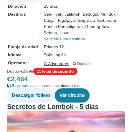
Duración
20 días
Destinos
Seminyak
, Jatiluwih
, Bedugul
, Munduk
,
Banjar Tegaljaya
, Singaraja
, Kintamani
,
Pueblo Pengelipuran
, Gunung Kawi
Sebatu
, Ubud
Ver todos los destinos
Franja de edad
Edades 12+
Idioma
Solo: Inglés
Operador
G Adventures
Desde
€2,899
15% de descuento
€2,464
Regístrate
para acceder a los descuentos
Descargar folleto
Ver circuito
Secretos de Lombok - 5 días