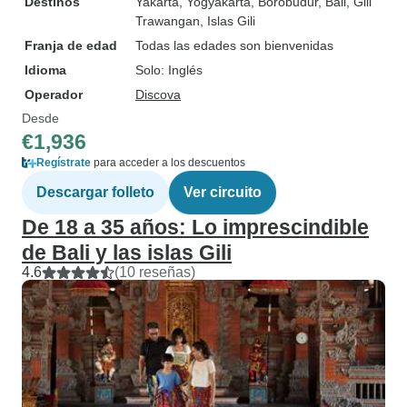
Destinos
Yakarta
, Yogyakarta
, Borobudur
, Bali
, Gili
Trawangan
, Islas Gili
Franja de edad
Todas las edades son bienvenidas
Idioma
Solo: Inglés
Operador
Discova
Desde
€1,936
Regístrate
para acceder a los descuentos
Descargar folleto
Ver circuito
De 18 a 35 años: Lo imprescindible
de Bali y las islas Gili
4.6
(10 reseñas)