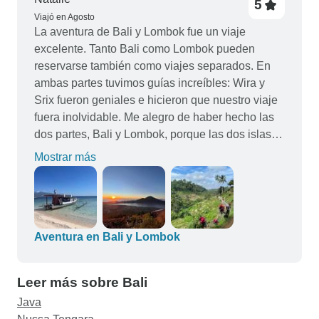
5
Viajó en Agosto
La aventura de Bali y Lombok fue un viaje
excelente. Tanto Bali como Lombok pueden
reservarse también como viajes separados. En
ambas partes tuvimos guías increíbles: Wira y
Srix fueron geniales e hicieron que nuestro viaje
fuera inolvidable. Me alegro de haber hecho las
dos partes, Bali y Lombok, porque las dos islas
son muy diferentes entre sí y es muy interesante
Mostrar más
experimentar ese contraste. Las actividades de
los viajes fueron emocionantes y aprendí mucho
de los guías locales. La mayoría de los
alojamientos eran muy chulos, la mayoría con
piscina y algunos con unas vistas increíbles. Otra
Aventura en Bali y Lombok
experiencia interesante fue la estancia en familia,
donde pudimos echar un vistazo a la auténtica
Leer más sobre Bali
vida balinesa.
Java