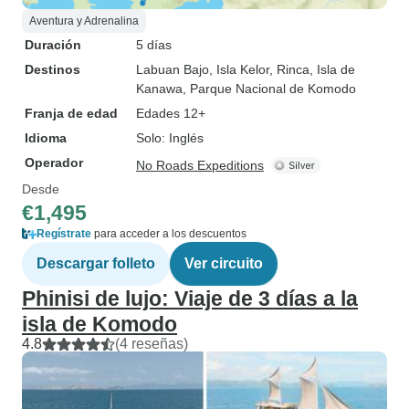
Aventura y Adrenalina
Duración
5 días
Destinos
Labuan Bajo
, Isla Kelor
, Rinca
, Isla de
Kanawa
, Parque Nacional de Komodo
Franja de edad
Edades 12+
Idioma
Solo: Inglés
Operador
No Roads Expeditions
Desde
€1,495
Regístrate
para acceder a los descuentos
Descargar folleto
Ver circuito
Phinisi de lujo: Viaje de 3 días a la
isla de Komodo
4.8
(4 reseñas)