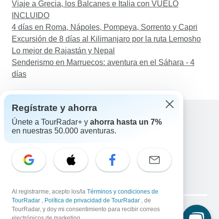
Viaje a Grecia, los Balcanes e Italia con VUELO
INCLUIDO
4 días en Roma, Nápoles, Pompeya, Sorrento y Capri
Excursión de 8 días al Kilimanjaro por la ruta Lemosho
Lo mejor de Rajastán y Nepal
Senderismo en Marruecos: aventura en el Sáhara - 4
días
Regístrate y ahorra
Únete a TourRadar+ y
ahorra hasta un 7%
en nuestras 50.000 aventuras.
Ayuda
Contacta con nosotros
España +34 933 938 984
Correo electrónico: support@tourradar.com
Selecciona el idioma
EN
DE
ES
FR
NL
Al registrarme, acepto los/la
Términos y condiciones de
Copyright © TourRadar. Todos los derechos reservados.
TourRadar
,
Política de privacidad de TourRadar
, de
Aviso legal
TourRadar, y doy mi consentimiento para recibir correos
Política de privacidad
Cookies
electrónicos de marketing.