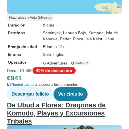
Naturaleza y Vida Silvestre
Duración
8 días
Destinos
Seminyak
, Labuan Bajo
, Komodo
, Isla de
Kanawa
, Padar
, Rinca
, Isla Kelor
, Ubud
Franja de edad
Edades 12+
Idioma
Solo: Inglés
Operador
G Adventures
Desde
€1,569
40% de descuento
€941
Regístrate
para acceder a los descuentos
Descargar folleto
Ver circuito
De Ubud a Flores: Dragones de
Komodo, Playas y Excursiones
Tribales