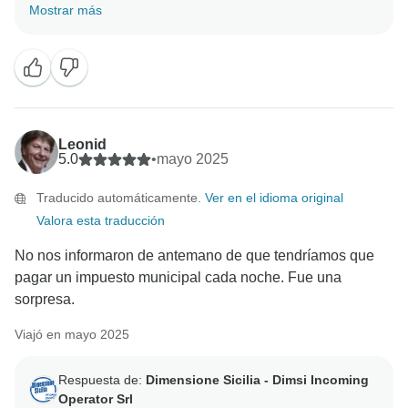
por Sicilia con nosotros, ¡y esperamos volver a
Mostrar más
Leonid
5.0
•
mayo 2025
Traducido automáticamente.
Ver en el idioma original
Valora esta traducción
No nos informaron de antemano de que tendríamos que
pagar un impuesto municipal cada noche. Fue una
sorpresa.
Viajó en mayo 2025
Respuesta de:
Dimensione Sicilia - Dimsi Incoming
Operator Srl