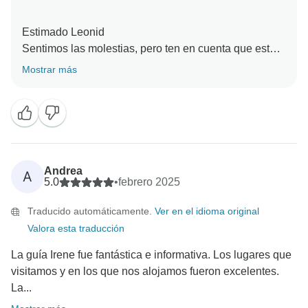
Estimado Leonid
Sentimos las molestias, pero ten en cuenta que esta
información está incluida en el programa de viaje.
Mostrar más
Esperamos que hayas disfrutado de la belleza de
Sicilia y deseamos darte la bienvenida en otro viaje
Andrea
A
5.0
•
febrero 2025
Traducido automáticamente.
Ver en el idioma original
Valora esta traducción
La guía Irene fue fantástica e informativa. Los lugares que
visitamos y en los que nos alojamos fueron excelentes.
La...