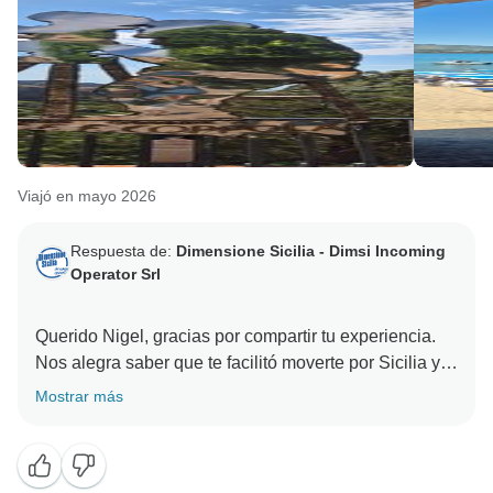
Viajó en mayo 2026
Respuesta de:
Dimensione Sicilia - Dimsi Incoming
Operator Srl
Querido Nigel, gracias por compartir tu experiencia.
Nos alegra saber que te facilitó moverte por Sicilia y
te ayudó a evitar el estrés de conducir y aparcar.
Mostrar más
Además, gracias por las preciosas fotos que has
adjuntado; te agradecemos mucho que te hayas
tomado la molestia de compartirlas.