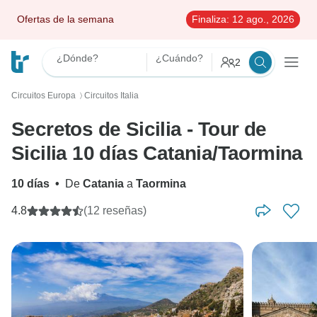
Ofertas de la semana
Finaliza:
12 ago., 2026
¿Dónde?
¿Cuándo?
2
Circuitos Europa
Circuitos Italia
〉
Secretos de Sicilia - Tour de
Sicilia 10 días Catania/Taormina
10 días
•
De
Catania
a
Taormina
4.8
(12 reseñas)