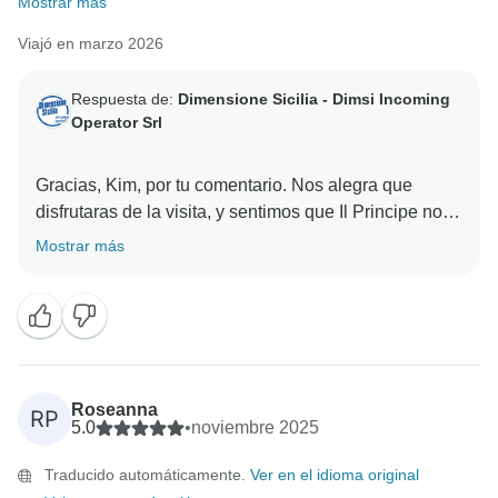
Mostrar más
Viajó en marzo 2026
Respuesta de:
Dimensione Sicilia - Dimsi Incoming
Operator Srl
Gracias, Kim, por tu comentario. Nos alegra que
disfrutaras de la visita, y sentimos que Il Principe no
fuera totalmente de tu gusto. Como propiedad
Mostrar más
histórica en el centro de la ciudad, ofrece un ambiente
más tradicional. Esperamos volver a recibirte en otro
Roseanna
RP
5.0
•
noviembre 2025
Traducido automáticamente.
Ver en el idioma original