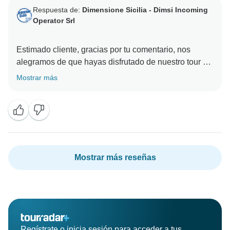
Respuesta de:
Dimensione Sicilia - Dimsi Incoming
Operator Srl
Estimado cliente, gracias por tu comentario, nos
alegramos de que hayas disfrutado de nuestro tour y
nos aseguraremos de informar a Irene de tus bonitas
Mostrar más
Mostrar más reseñas
Regístrate o inicia sesión para acceder a tus