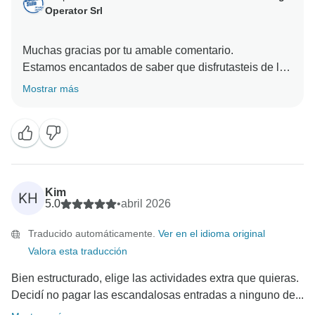
Operator Srl
Muchas gracias por tu amable comentario.
Estamos encantados de saber que disfrutasteis de la
excursión.
Mostrar más
Esperamos daros la bienvenida de nuevo para otro
Kim
KH
5.0
•
abril 2026
Traducido automáticamente.
Ver en el idioma original
Valora esta traducción
Bien estructurado, elige las actividades extra que quieras.
Decidí no pagar las escandalosas entradas a ninguno de...