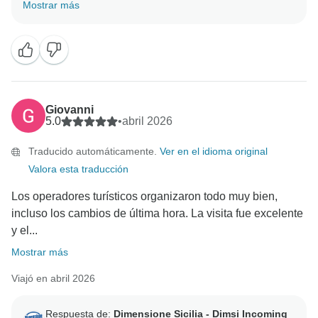
mejorar nuestros futuros viajes. Esperamos tener el
Mostrar más
placer de volver a viajar juntos en un futuro viaje por
Sicilia.
Giovanni
5.0
•
abril 2026
Traducido automáticamente.
Ver en el idioma original
Valora esta traducción
Los operadores turísticos organizaron todo muy bien,
incluso los cambios de última hora. La visita fue excelente
y el...
Mostrar más
Viajó en abril 2026
Respuesta de:
Dimensione Sicilia - Dimsi Incoming