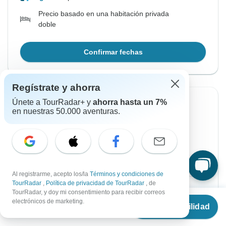
Precio basado en una habitación privada
doble
Confirmar fechas
Regístrate y ahorra
Únete a TourRadar+ y
ahorra hasta un 7%
Desde Sábado
Hasta Lunes
en nuestras 50.000 aventuras.
29 ago., 2026
7 sep., 2026
Inglés
Poca disponibilidad
Salida garantizada
Al registrarme, acepto los/la
Términos y condiciones de
TourRadar
,
Política de privacidad de TourRadar
, de
€2,484
Desde:
por persona
TourRadar, y doy mi consentimiento para recibir correos
Desde
€2,622
electrónicos de marketing.
Ver disponibilidad
€
2,229
por persona
Regístrate
para acceder a los descuentos