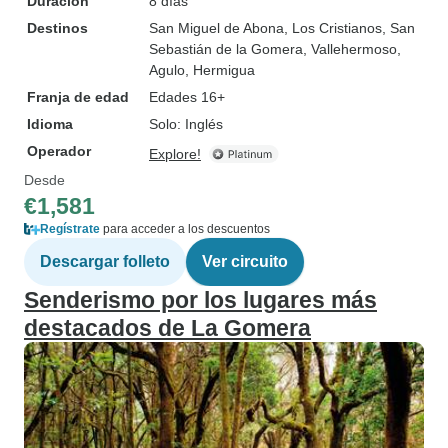
Duración
8 días
Destinos
San Miguel de Abona
, Los Cristianos
, San
Sebastián de la Gomera
, Vallehermoso
,
Agulo
, Hermigua
Franja de edad
Edades 16+
Idioma
Solo: Inglés
Operador
Explore!
Desde
€1,581
Regístrate
para acceder a los descuentos
Descargar folleto
Ver circuito
Senderismo por los lugares más
destacados de La Gomera