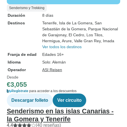
Senderismo y Trekking
Duración
8 días
Destinos
Tenerife
, Isla de La Gomera
, San
Sebastián de la Gomera
, Parque Nacional
de Garajonay
, El Cedro
, Los Tilos
,
Hermigua
, Arure
, Valle Gran Rey
, Imada
Ver todos los destinos
Franja de edad
Edades 16+
Idioma
Solo: Alemán
Operador
ASI Reisen
Desde
€3,055
Regístrate
para acceder a los descuentos
Descargar folleto
Ver circuito
Senderismo en las islas Canarias -
la Gomera y Tenerife
4.4
(40 reseñas)