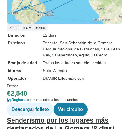
Senderismo y Trekking
Duración
12 días
Destinos
Tenerife
, San Sebastián de la Gomera
,
Parque Nacional de Garajonay
, Valle Gran
Rey
, Vallehermoso
, Agulo
, El Cedro
Franja de edad
Todas las edades son bienvenidas
Idioma
Solo: Alemán
Operador
DIAMIR Erlebnisreisen
Desde
€2,540
Regístrate
para acceder a los descuentos
Descargar folleto
Ver circuito
Senderismo por los lugares más
destacados de La Gomera (8 días)