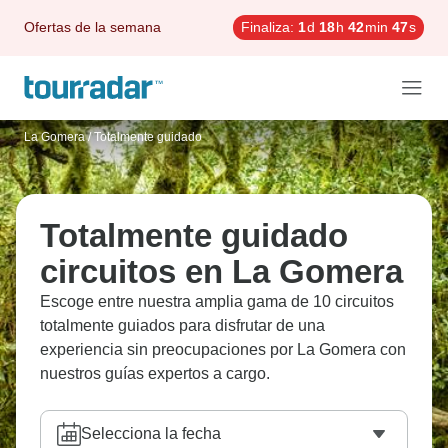
Ofertas de la semana
Finaliza:
1
d
18
h
42
min
46
s
La Gomera
/
Totalmente guidado
Totalmente guidado
circuitos en La Gomera
Escoge entre nuestra amplia gama de 10 circuitos
totalmente guiados para disfrutar de una
experiencia sin preocupaciones por La Gomera con
nuestros guías expertos a cargo.
Selecciona la fecha