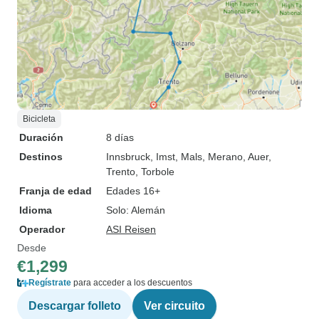
Bicicleta
Duración
8 días
Destinos
Innsbruck
, Imst
, Mals
, Merano
, Auer
,
Trento
, Torbole
Franja de edad
Edades 16+
Idioma
Solo: Alemán
Operador
ASI Reisen
Desde
€1,299
Regístrate
para acceder a los descuentos
Descargar folleto
Ver circuito