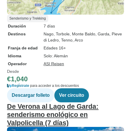
Senderismo y Trekking
Duración
7 días
Destinos
Nago
, Torbole
, Monte Baldo
, Garda
, Pieve
di Ledro
, Tenno
, Arco
Franja de edad
Edades 16+
Idioma
Solo: Alemán
Operador
ASI Reisen
Desde
€1,040
Regístrate
para acceder a los descuentos
Descargar folleto
Ver circuito
De Verona al Lago de Garda:
senderismo enológico en
Valpolicella (7 días)