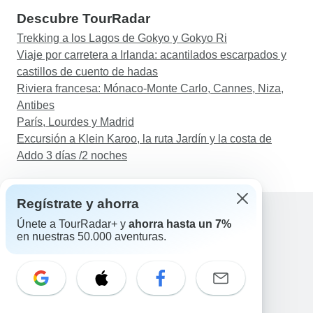
Descubre TourRadar
Trekking a los Lagos de Gokyo y Gokyo Ri
Viaje por carretera a Irlanda: acantilados escarpados y
castillos de cuento de hadas
Riviera francesa: Mónaco-Monte Carlo, Cannes, Niza,
Antibes
París, Lourdes y Madrid
Excursión a Klein Karoo, la ruta Jardín y la costa de
Addo 3 días /2 noches
Regístrate y ahorra
Únete a TourRadar+ y
ahorra hasta un 7%
en nuestras 50.000 aventuras.
Ayuda
Contacta con nosotros
España +34 933 938 984
Correo electrónico: support@tourradar.com
Selecciona el idioma