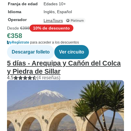
Franja de edad
Edades 10+
Idioma
Inglés, Español
Operador
LimaTours
Desde
€398
10% de descuento
€358
Regístrate
para acceder a los descuentos
Descargar folleto
Ver circuito
5 días - Arequipa y Cañón del Colca
y Piedra de Sillar
4.5
(4 reseñas)