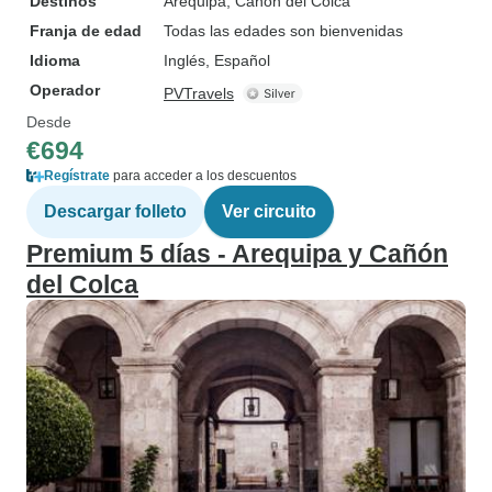
Destinos
Arequipa
, Canon del Colca
Franja de edad
Todas las edades son bienvenidas
Idioma
Inglés, Español
Operador
PVTravels
Desde
€694
Regístrate
para acceder a los descuentos
Descargar folleto
Ver circuito
Premium 5 días - Arequipa y Cañón
del Colca