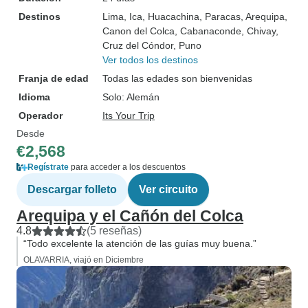
Destinos
Lima
, Ica
, Huacachina
, Paracas
, Arequipa
,
Canon del Colca
, Cabanaconde
, Chivay
,
Cruz del Cóndor
, Puno
Ver todos los destinos
Franja de edad
Todas las edades son bienvenidas
Idioma
Solo: Alemán
Operador
Its Your Trip
Desde
€2,568
Regístrate
para acceder a los descuentos
Descargar folleto
Ver circuito
Arequipa y el Cañón del Colca
4.8
(5 reseñas)
“Todo excelente la atención de las guías muy buena.”
OLAVARRIA, viajó en Diciembre