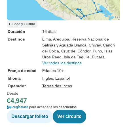
Ciudad y Cultura
Duración
16 días
Destinos
Lima
, Arequipa
, Reserva Nacional de
Salinas y Aguada Blanca
, Chivay
, Canon
del Colca
, Cruz del Cóndor
, Puno
, Islas
Uros Reed
, Isla de Taquile
, Pucara
Ver todos los destinos
Franja de edad
Edades 10+
Idioma
Inglés, Español
Operador
Terres des Incas
Desde
€4,947
Regístrate
para acceder a los descuentos
Descargar folleto
Ver circuito