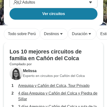
2
Adultos
Ver circuitos
Todo sobre Perú
Destinos
Duración
Esti
Los 10 mejores circuitos de
familia en Cañón del Colca
Compilado por
Melissa
Experto en circuitos por Cañón del Colca
Arequipa y Cañón del Colca, Tour Privado
4 días Arequipa y Cañón del Colca y Piedra de
Sillar
3 días Arequipa y Cañón del Colca y ruta de la