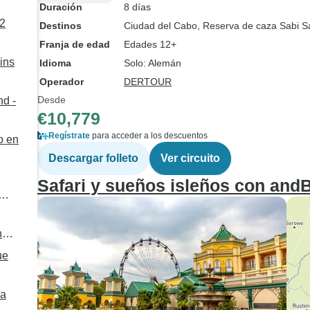
Duración
8 días
/2
Destinos
Ciudad del Cabo
, Reserva de caza Sabi 
Franja de edad
Edades 12+
ains
Idioma
Solo: Alemán
Operador
DERTOUR
Desde
nd -
€10,779
Regístrate
para acceder a los descuentos
o en
Descargar folleto
Ver circuito
Safari y sueños isleños con an
n
ue
ma