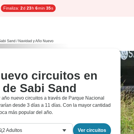
Finaliza:
2
d
23
h
6
min
34
s
Sabi Sand
/
Navidad y Año Nuevo
uevo circuitos en
 de Sabi Sand
 año nuevo circuitos a través de Parque Nacional
rían desde 3 días a 11 días. Con la mayor cantidad
poca más popular del año.
2
Adultos
Ver circuitos