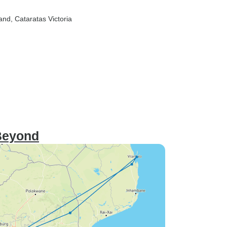
Sand
, Cataratas Victoria
dBeyond