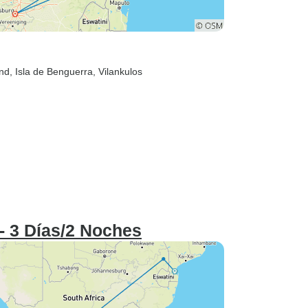
and
, Isla de Benguerra
, Vilankulos
- 3 Días/2 Noches