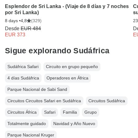
Esplendor de Sri Lanka - (Viaje de 8 días y 7 noches
Cu
por Sri Lanka)
su
8 days •
4,8
(329)
23
Desde
EUR 484
D
EUR 373
E
Sigue explorando Sudáfrica
Sudáfrica Safari
Circuito en grupo pequeño
4 días Sudáfrica
Operadores en África
Parque Nacional de Sabi Sand
Circuitos Circuitos Safari en Sudáfrica
Circuitos Sudáfrica
Circuitos África
Safari
Familia
Grupo
Totalmente guidado
Navidad y Año Nuevo
Parque Nacional Kruger