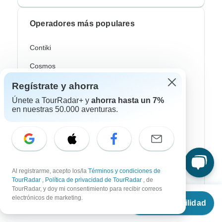
Operadores más populares
Contiki
Cosmos
G Adventures
Regístrate y ahorra
Únete a TourRadar+ y
ahorra hasta un 7%
Intrepid
en nuestras 50.000 aventuras.
Topdeck
Trafalgar
Europamundo
Al registrarme, acepto los/la
Términos y condiciones de
Eskapas
TourRadar
,
Política de privacidad de TourRadar
, de
TourRadar, y doy mi consentimiento para recibir correos
Desde
electrónicos de marketing.
Ver disponibilidad
€
4,640
por persona
Estilos de viaje más populares