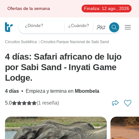
Ofertas de la semana
Finaliza:
12 ago., 2026
¿Dónde?
¿Cuándo?
2
Circuitos Sudáfrica
Circuitos Parque Nacional de Sabi Sand
〉
4 días: Safari africano de lujo
por Sabi Sand - Inyati Game
Lodge.
4 días
•
Empieza y termina en
Mbombela
5.0
(1 reseña)