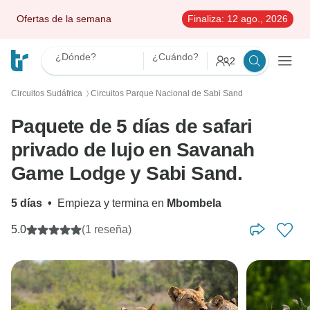
Ofertas de la semana
Finaliza:
12 ago., 2026
¿Dónde?
¿Cuándo?
2
Circuitos Sudáfrica
Circuitos Parque Nacional de Sabi Sand
〉
Paquete de 5 días de safari
privado de lujo en Savanah
Game Lodge y Sabi Sand.
5 días
•
Empieza y termina en
Mbombela
5.0
(1 reseña)