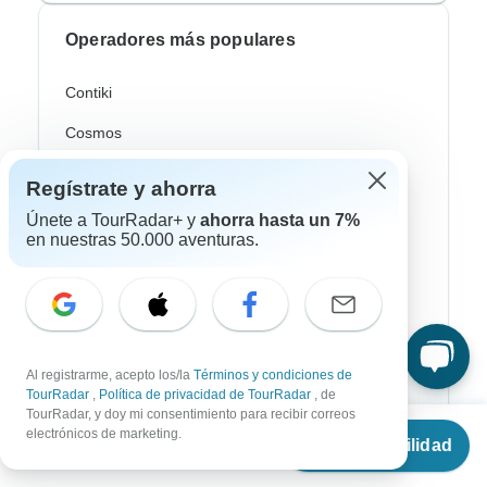
Operadores más populares
Contiki
Cosmos
G Adventures
Regístrate y ahorra
Intrepid
Únete a TourRadar+ y
ahorra hasta un 7%
en nuestras 50.000 aventuras.
Topdeck
Trafalgar
Europamundo
Eskapas
Al registrarme, acepto los/la
Términos y condiciones de
TourRadar
,
Política de privacidad de TourRadar
, de
TourRadar, y doy mi consentimiento para recibir correos
Desde
electrónicos de marketing.
Ver disponibilidad
€
8,159
Estilos de viaje más populares
por persona