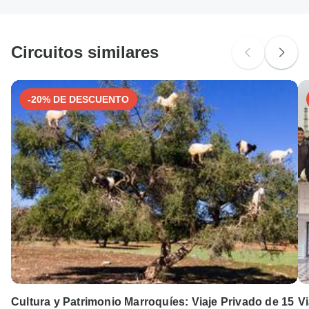
ninguna tarifa adicional por utilizar ninguno de estos
métodos de pago.
Circuitos similares
-20% DE DESCUENTO
Cultura y Patrimonio Marroquíes: Viaje Privado de 15
Vi