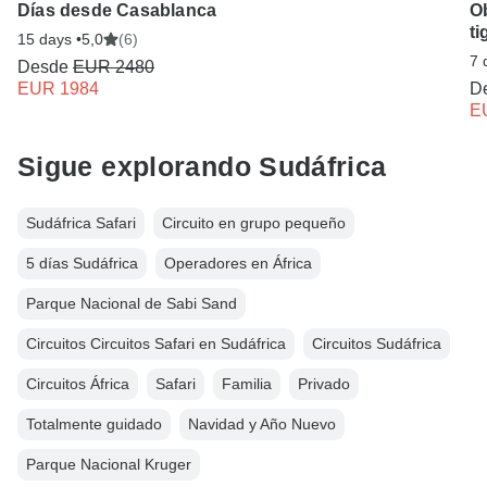
Días desde Casablanca
Ob
t
15 days •
5,0
(6)
7 
Desde
EUR 2480
EUR 1984
D
E
Sigue explorando Sudáfrica
Sudáfrica Safari
Circuito en grupo pequeño
5 días Sudáfrica
Operadores en África
Parque Nacional de Sabi Sand
Circuitos Circuitos Safari en Sudáfrica
Circuitos Sudáfrica
Circuitos África
Safari
Familia
Privado
Totalmente guidado
Navidad y Año Nuevo
Parque Nacional Kruger