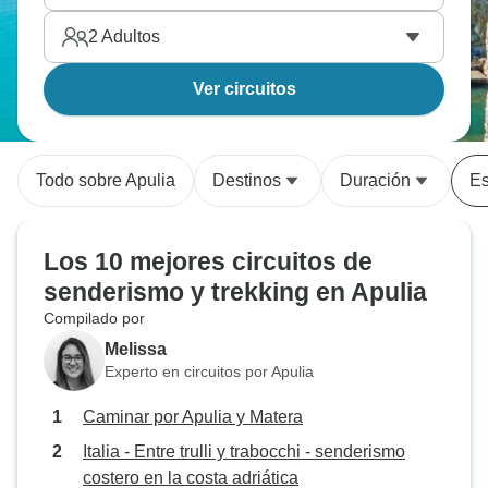
2
Adultos
Ver circuitos
Todo sobre Apulia
Destinos
Duración
Es
Los 10 mejores circuitos de
senderismo y trekking en Apulia
Compilado por
Melissa
Experto en circuitos por Apulia
Caminar por Apulia y Matera
Italia - Entre trulli y trabocchi - senderismo
costero en la costa adriática