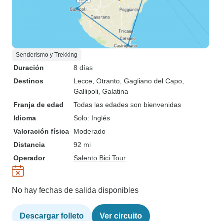
Senderismo y Trekking
Duración
8 días
Destinos
Lecce
, Otranto
, Gagliano del Capo
,
Gallipoli
, Galatina
Franja de edad
Todas las edades son bienvenidas
Idioma
Solo: Inglés
Valoración física
Moderado
Distancia
92 mi
Operador
Salento Bici Tour
No hay fechas de salida disponibles
Descargar folleto
Ver circuito