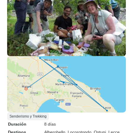
Senderismo y Trekking
Duración
8 días
Destinos
Alberobello
, Locorotondo
, Ostuni
, Lecce
,