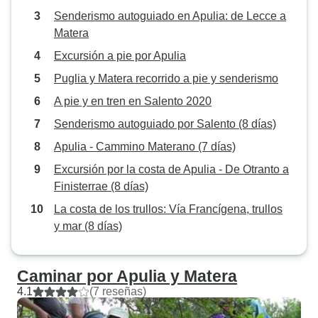
Senderismo autoguiado en Apulia: de Lecce a
Matera
Excursión a pie por Apulia
Puglia y Matera recorrido a pie y senderismo
A pie y en tren en Salento 2020
Senderismo autoguiado por Salento (8 días)
Apulia - Cammino Materano (7 días)
Excursión por la costa de Apulia - De Otranto a
Finisterrae (8 días)
La costa de los trullos: Vía Francígena, trullos
y mar (8 días)
Caminar por Apulia y Matera
4.1
(7 reseñas)