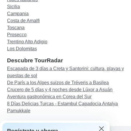
Sicilia
Campania
Costa de Amalfi
Toscana
Prosecco
Trentino Alto Adigio
Los Dolomitas
Descubre TourRadar
Escapada de 3 días a Creta y Santorini: cultura, playas y
puestas de sol
De París a los Alpes suizos de Tréveris a Basilea
Crucero de 5 días y 4 noches desde Lúxor a Asuán
Aventura gastronómica en Corea del Sur
8 Días Delicias Turcas - Estambul Capadocia Antalya
Pamukkale
Regístrate y ahorra