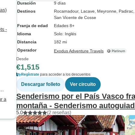
Duración
9 días
ías)
Destinos
Rocamadour
, Lacave
, Meyronne
, Padirac
,
San Vicente de Cosse
Franja de edad
Edades 8+
ts -
Idioma
Solo: Inglés
Distancia
182 mi
Operador
Exodus Adventure Travels
Desde
€1,515
Regístrate
para acceder a los descuentos
Descargar folleto
Ver circuito
Senderismo por el País Vasco fra
r a
montaña - Senderismo autoguia
5.0
(2 reseñas)