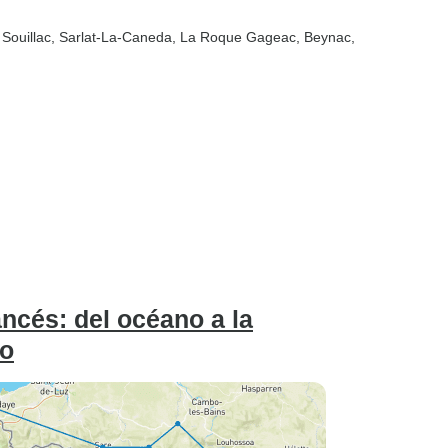
 Souillac
, Sarlat-La-Caneda
, La Roque Gageac
, Beynac
,
ncés: del océano a la
do