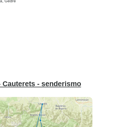
sa
, Gedre
- Cauterets - senderismo