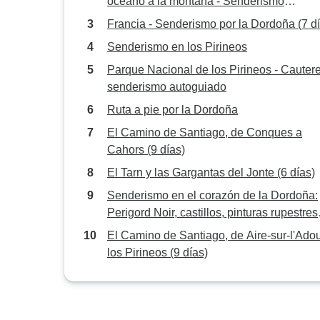
océano a la montaña - Senderismo
autoguiado
Francia - Senderismo por la Dordoña (7 d
Senderismo en los Pirineos
Parque Nacional de los Pirineos - Cautere
senderismo autoguiado
Ruta a pie por la Dordoña
El Camino de Santiago, de Conques a
Cahors (9 días)
El Tarn y las Gargantas del Jonte (6 días)
Senderismo en el corazón de la Dordoña:
Perigord Noir, castillos, pinturas rupestres
mundialmente famosas (7 días)
El Camino de Santiago, de Aire-sur-l'Adou
los Pirineos (9 días)