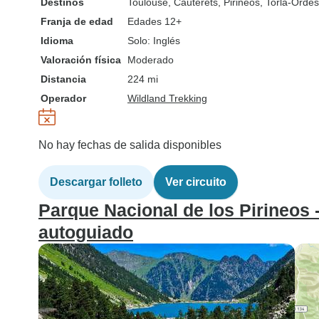
Destinos
Toulouse
, Cauterets
, Pirineos
, Torla-Orde
Franja de edad
Edades 12+
Idioma
Solo: Inglés
Valoración física
Moderado
Distancia
224 mi
Operador
Wildland Trekking
No hay fechas de salida disponibles
Descargar folleto
Ver circuito
Parque Nacional de los Pirineos 
autoguiado