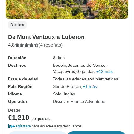
Bicicleta
De Mont Ventoux a Luberon
4.8
(4 reseñas)
Duración
8 días
Destinos
Bedoin,
Beaumes-de-Venise,
Vacqueyras,
Gigondas,
+12 más
Franja de edad
Todas las edades son bienvenidas
País Región
Sur de Francia
+1 más
Idioma
Solo: Inglés
Operador
Discover France Adventures
Desde
€1,210
por persona
Regístrate
para acceder a los descuentos