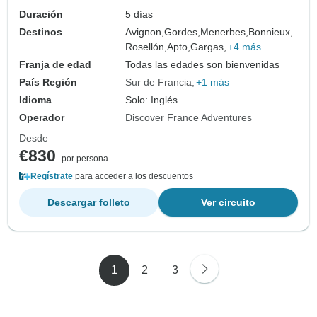
Duración
5 días
Destinos
Avignon,
Gordes,
Menerbes,
Bonnieux,
Rosellón,
Apto,
Gargas,
+4 más
Franja de edad
Todas las edades son bienvenidas
País Región
Sur de Francia
+1 más
Idioma
Solo: Inglés
Operador
Discover France Adventures
Desde
€830
por persona
Regístrate
para acceder a los descuentos
Descargar folleto
Ver circuito
1
2
3