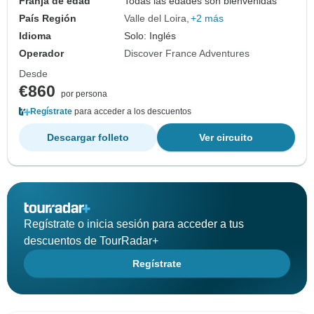
Franja de edad
Todas las edades son bienvenidas
País Región
Valle del Loira
+2 más
Idioma
Solo: Inglés
Operador
Discover France Adventures
Desde
€860
por persona
Regístrate
para acceder a los descuentos
Descargar folleto
Ver circuito
Regístrate o inicia sesión para acceder a tus
descuentos de TourRadar+
Regístrate