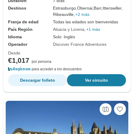
Duración
7 días
Destinos
Estrasburgo,
Obernai,
Barr,
Itterswiller,
Ribeauville,
+2 más
Franja de edad
Todas las edades son bienvenidas
País Región
Alsacia y Lorena
+1 más
Idioma
Solo: Inglés
Operador
Discover France Adventures
Desde
€1,017
por persona
Regístrate
para acceder a los descuentos
Descargar folleto
Ver circuito