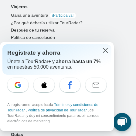
Viajeros
Gana una aventura
¡Participa ya!
¿Por qué debería utilizar TourRadar?
Después de tu reserva
Política de cancelación
Comunidad
Regístrate y ahorra
Plataforma de aventuras organizadas
Únete a TourRadar+ y
ahorra hasta un 7%
Qué es una aventura organizada
en nuestras 50.000 aventuras.
Soluciones empresariales conectadas
Operadores
Construye un negocio exitoso
Soluciones de pago
Al registrarme, acepto los/la
Términos y condiciones de
Aumentar la visibilidad
TourRadar
,
Política de privacidad de TourRadar
, de
Maximizar las reservas directas
TourRadar, y doy mi consentimiento para recibir correos
electrónicos de marketing.
Inicio de sesión de operador
Guías