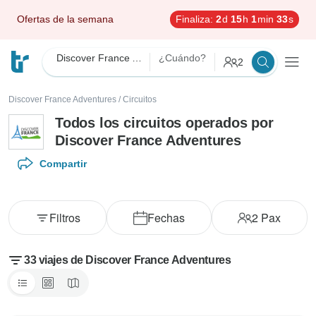
Ofertas de la semana
Finaliza:
2
d
15
h
1
min
31
s
Discover France Adventures
¿Cuándo?
2
Discover France Adventures
/
Circuitos
Todos los circuitos operados por
Discover France Adventures
Compartir
Filtros
Fechas
2
Pax
33 viajes de Discover France Adventures