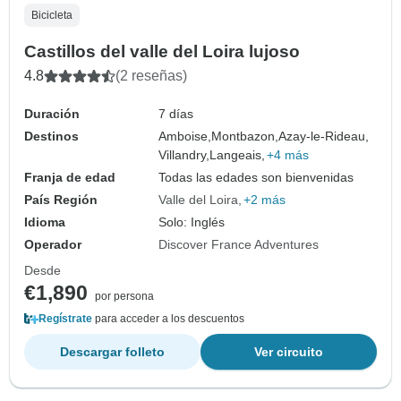
Bicicleta
Castillos del valle del Loira lujoso
4.8
(2 reseñas)
Duración
7 días
Destinos
Amboise,
Montbazon,
Azay-le-Rideau,
Villandry,
Langeais,
+4 más
Franja de edad
Todas las edades son bienvenidas
País Región
Valle del Loira
+2 más
Idioma
Solo: Inglés
Operador
Discover France Adventures
Desde
€1,890
por persona
Regístrate
para acceder a los descuentos
Descargar folleto
Ver circuito