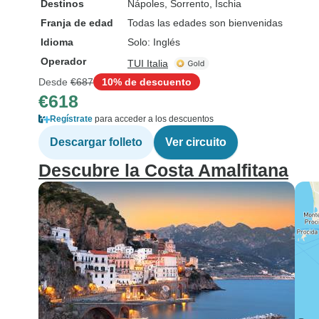
Destinos
Nápoles
, Sorrento
, Ischia
Franja de edad
Todas las edades son bienvenidas
Idioma
Solo: Inglés
Operador
TUI Italia
Desde
€687
10% de descuento
€618
Regístrate
para acceder a los descuentos
Descargar folleto
Ver circuito
Descubre la Costa Amalfitana