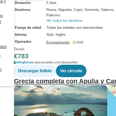
na y
Duración
5 días
Destinos
Roma
, Nápoles
, Capri
, Sorrento
, Salerno
,
Palermo
as
Ver todos los destinos
l
Franja de edad
Todas las edades son bienvenidas
Idioma
Solo: Inglés
Operador
Europamundo
oles
Desde
€783
a
Regístrate
para acceder a los descuentos
o
Descargar folleto
Ver circuito
Grecia completa con Apulia y C