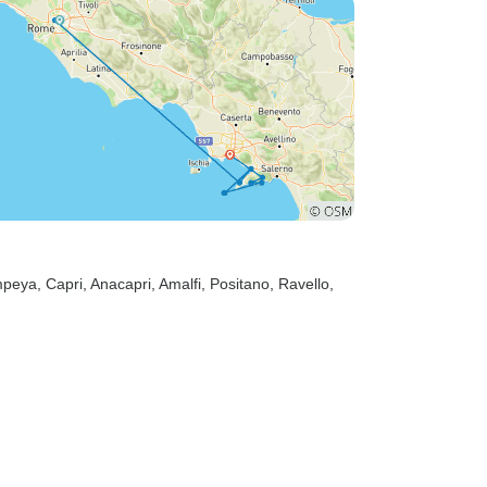
mpeya
, Capri
, Anacapri
, Amalfi
, Positano
, Ravello
,