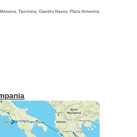
 Messina
, Taormina
, Giardini Naxos
, Plaza Armerina
,
ampania