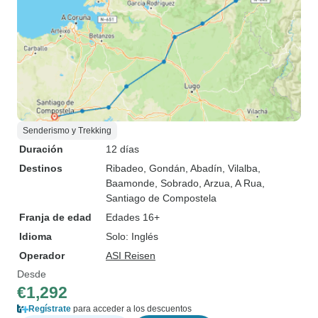
Senderismo y Trekking
Duración
12 días
Destinos
Ribadeo
, Gondán
, Abadín
, Vilalba
,
Baamonde
, Sobrado
, Arzua
, A Rua
,
Santiago de Compostela
Franja de edad
Edades 16+
Idioma
Solo: Inglés
Operador
ASI Reisen
Desde
€1,292
Regístrate
para acceder a los descuentos