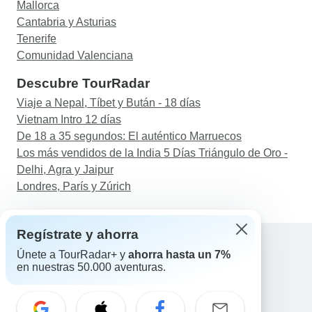
Mallorca
Cantabria y Asturias
Tenerife
Comunidad Valenciana
Descubre TourRadar
Viaje a Nepal, Tíbet y Bután - 18 días
Vietnam Intro 12 días
De 18 a 35 segundos: El auténtico Marruecos
Los más vendidos de la India 5 Días Triángulo de Oro -
Delhi, Agra y Jaipur
Londres, París y Zúrich
Regístrate y ahorra
Únete a TourRadar+ y
ahorra hasta un 7%
en nuestras 50.000 aventuras.
Ayuda
Contacta con nosotros
España +34 933 938 984