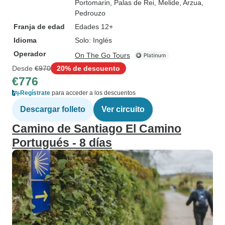
Portomarin
, Palas de Rei
, Melide
, Arzua
,
Pedrouzo
Franja de edad
Edades 12+
Idioma
Solo: Inglés
Operador
On The Go Tours
Desde
€970
20% de descuento
€776
Regístrate
para acceder a los descuentos
Descargar folleto
Ver circuito
Camino de Santiago El Camino
Portugués - 8 días