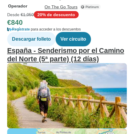
Operador
On The Go Tours
Desde
€1,050
20% de descuento
€840
Regístrate
para acceder a los descuentos
Descargar folleto
Ver circuito
España - Senderismo por el Camino
del Norte (5ª parte) (12 días)