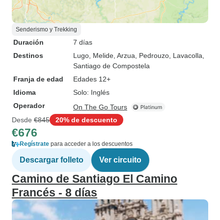
Senderismo y Trekking
Duración
7 días
Destinos
Lugo
, Melide
, Arzua
, Pedrouzo
, Lavacolla
,
Santiago de Compostela
Franja de edad
Edades 12+
Idioma
Solo: Inglés
Operador
On The Go Tours
Desde
€845
20% de descuento
€676
Regístrate
para acceder a los descuentos
Descargar folleto
Ver circuito
Camino de Santiago El Camino
Francés - 8 días