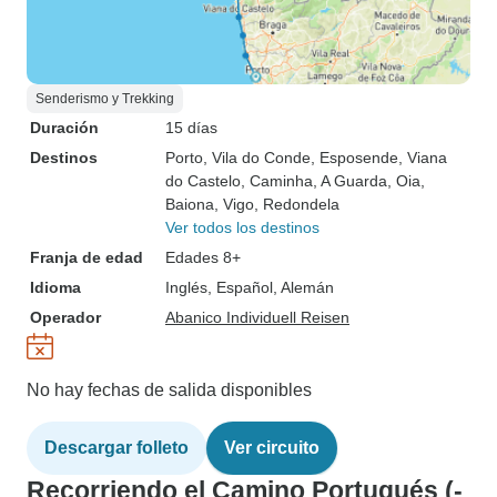
Senderismo y Trekking
Duración
15 días
Destinos
Porto
, Vila do Conde
, Esposende
, Viana
do Castelo
, Caminha
, A Guarda
, Oia
,
Baiona
, Vigo
, Redondela
Ver todos los destinos
Franja de edad
Edades 8+
Idioma
Inglés, Español, Alemán
Operador
Abanico Individuell Reisen
No hay fechas de salida disponibles
Descargar folleto
Ver circuito
Recorriendo el Camino Portugués (-