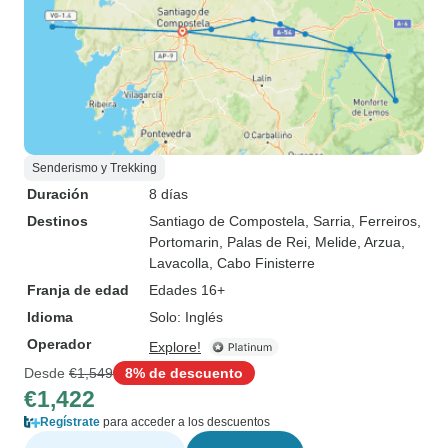
Senderismo y Trekking
Duración
8 días
Destinos
Santiago de Compostela
, Sarria
, Ferreiros
,
Portomarin
, Palas de Rei
, Melide
, Arzua
,
Lavacolla
, Cabo Finisterre
Franja de edad
Edades 16+
Idioma
Solo: Inglés
Operador
Explore!
Desde
€1,549
8% de descuento
€1,422
Regístrate
para acceder a los descuentos