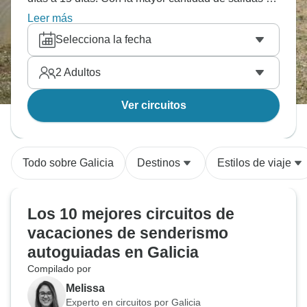
Agosto, esta es también la época más popular del
Leer más
año.
Selecciona la fecha
2
Adultos
Ver circuitos
Todo sobre Galicia
Destinos
Estilos de viaje
Los 10 mejores circuitos de
vacaciones de senderismo
autoguiadas en Galicia
Compilado por
Melissa
Experto en circuitos por Galicia