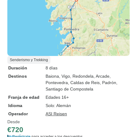
Senderismo y Trekking
Duración
8 días
Destinos
Baiona
, Vigo
, Redondela
, Arcade
,
Pontevedra
, Caldas de Reis
, Padrón
,
Santiago de Compostela
Franja de edad
Edades 16+
Idioma
Solo: Alemán
Operador
ASI Reisen
Desde
€720
Regístrate
para acceder a los descuentos