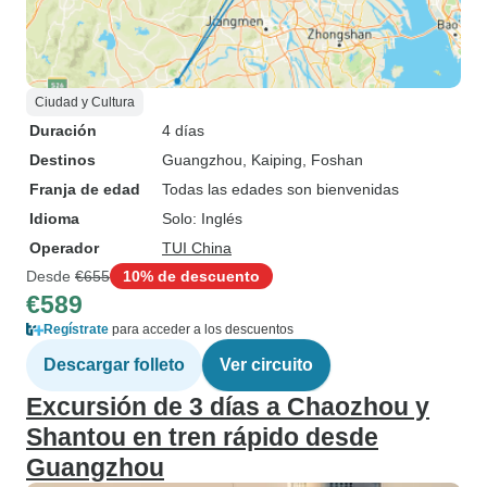
Ciudad y Cultura
Duración
4 días
Destinos
Guangzhou
, Kaiping
, Foshan
Franja de edad
Todas las edades son bienvenidas
Idioma
Solo: Inglés
Operador
TUI China
Desde
€655
10% de descuento
€589
Regístrate
para acceder a los descuentos
Descargar folleto
Ver circuito
Excursión de 3 días a Chaozhou y
Shantou en tren rápido desde
Guangzhou