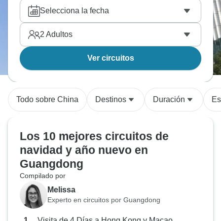
Selecciona la fecha
2
Adultos
Ver circuitos
Todo sobre China
Destinos
Duración
Es
Los 10 mejores circuitos de
navidad y año nuevo en
Guangdong
Compilado por
Melissa
Experto en circuitos por Guangdong
Visita de 4 Días a Hong Kong y Macao